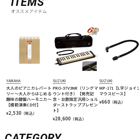
ITEMS
オススメアイテム
YAMAHA
SUZUKI
SUZUKI
大人のピアニカレパート
PRO-37V3NR（リングマ
MP-171【L字ジョイ
リー～大人からはじめる
ウント付き）【発売記
マウスピース】
趣味の鍵盤ハーモニカ～
念・台数限定汎用ショル
660
¥
（税込）
【模範演奏CD付】
ダーストラッププレゼン
ト】
2,530
¥
（税込）
28,600
¥
（税込）
CATEGORY