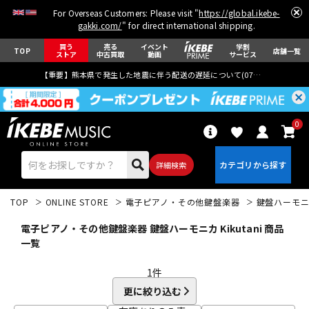
For Overseas Customers: Please visit "
https://global.ikebe-
gakki.com/
" for direct international shipping.
買う
売る
イベント
学割
TOP
店舗一覧
ストア
中古買取
動画
サービス
【重要】熊本県で発生した地震に伴う配送の遅延について(
07月29日
更新)
0
詳細検索
TOP
ONLINE STORE
電子ピアノ・その他鍵盤楽器
鍵盤ハーモ
電子ピアノ・その他鍵盤楽器 鍵盤ハーモニカ Kikutani 商品
一覧
1
件
エレキギター
アコギ/エレアコ
更に絞り込む