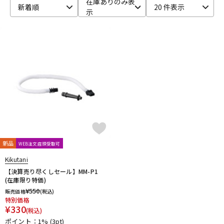
在庫ありのみ表
新着順
20 件表示
示
ベース
ウクレレ
ドラム
パーカッション
キーボード
電子ピアノ
管楽器
その他楽器
新品
WEB注文店頭受取可
アンプ
エフェクター
Kikutani
【決算売り尽くしセール】MM-P1
(在庫限り特価)
¥
550
販売価格
(税込)
DJ機器
DTM
特別価格
¥
330
(税込)
ポイント：1%
(3pt)