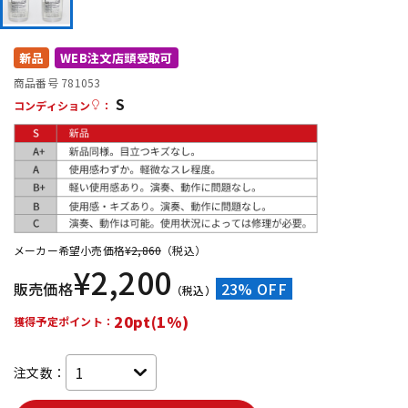
DTM オンライン納品
レコーディング機器
新品
WEB注文店頭受取可
配信/ライブ機器
楽器アクセサリ
商品番号 781053
S
コンディション
：
中古
ヴィンテージ
メーカー希望小売価格
¥
2,860
（税込）
¥
2,200
販売価格
23% OFF
（税込）
20pt(1%)
獲得予定ポイント：
注文数：