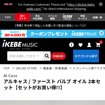
For Overseas Customers: Please visit "
https://global.ikebe-
gakki.com/
" for direct international shipping.
買う
売る
イベント
学割
TOP
店舗一覧
ストア
中古買取
動画
サービス
【重要】熊本県で発生した地震に伴う配送の遅延について(
07月29日
更新)
0
詳細検索
TOP
ONLINE STORE
管楽器・吹奏楽器
トランペット用アクセ
Al Cass
アルキャス / ファースト バルブ オイル 2本セ
ット【セットがお買い得!!】
エレキギター
アコギ/エレアコ