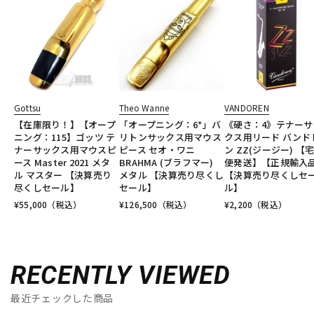
Gottsu
Theo Wanne
VANDOREN
【在庫限り！】【オープ
「オープニング：6*」バ
《硬さ：4》テナーサ
ニング：115】ゴッツ テ
リトンサックス用マウス
クス用リード バンド
ナーサックス用マウスピ
ピース セオ・ワニ
ン ZZ(ジージー) 【
ース Master 2021 メタ
BRAHMA (ブラフマー)
便発送】【正規輸入
ル マスター 【決算売り
メタル 【決算売り尽くし
【決算売り尽くしセ
尽くしセール】
セール】
ル】
¥
55,000
（税込）
¥
126,500
（税込）
¥
2,200
（税込）
RECENTLY VIEWED
最近チェックした商品