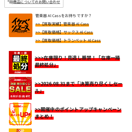
商品についてのお問い合わせ
管楽器 Al Cassをお持ちですか？
>>【買取実績】管楽器 Al Cass
>>【買取価格】サックス Al Cass
>>【買取価格】トランペット Al Cass
>>>在庫限り！見逃し厳禁！「在庫一掃
最終処分」
>>2026.08.31まで「決算売り尽くしセー
ル」
>>開催中のポイントアップキャンペーン
まとめ！