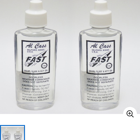
ベース
ウクレレ
ドラム
パーカッション
キーボード
電子ピアノ
管楽器
その他楽器
アンプ
エフェクター
DJ機器
DTM