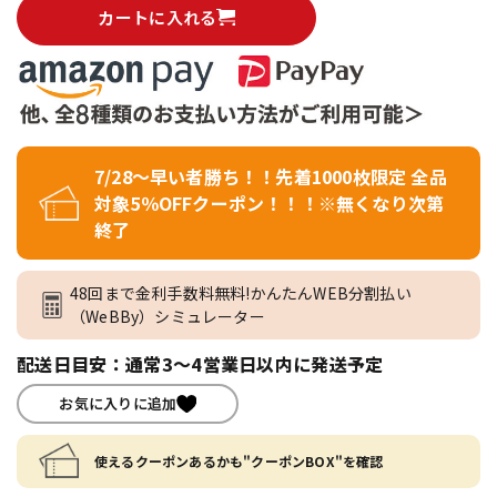
カートに入れる
7/28～早い者勝ち！！先着1000枚限定 全品
対象5％OFFクーポン！！！※無くなり次第
終了
48回まで金利手数料無料!かんたんWEB分割払い
（WeBBy）シミュレーター
配送日目安：通常3～4営業日以内に発送予定
お気に入りに追加
使えるクーポンあるかも"クーポンBOX"を確認