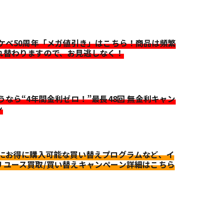
イケベ50周年「メガ値引き」はこちら！商品は頻繁
れ替わりますので、お見逃しなく！
迷うなら“4年間金利ゼロ！”最長48回 無金利キャン
ン
更にお得に購入可能な買い替えプログラムなど、イ
リユース買取/買い替えキャンペーン詳細はこちら