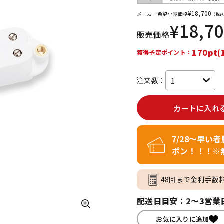
¥
18,700
メーカー希望小売価格
（税込
¥
18,7
販売価格
ジ
170pt(
獲得予定ポイント：
注文数：
カートに入れ
7/28～早い
ポン！！！※
48回まで金利手数
配送日目安：2～3営業
お気に入りに追加