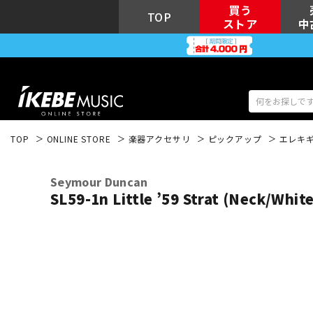
買う
TOP
ストア
中
TOP
ONLINE STORE
楽器アクセサリ
ピックアップ
エレキ
アコギ/エレ
エレキギター
アコ
Seymour Duncan
SL59-1n Little ’59 Strat (Neck/White
キーボード
電子ピアノ
DJ機器
DTM