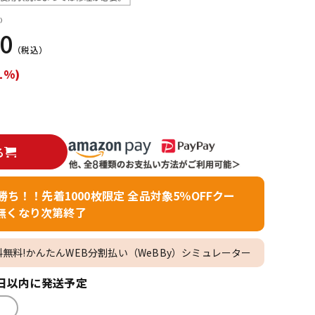
）
00
（税込）
1%)
る
者勝ち！！先着1000枚限定 全品対象5％OFFクー
無くなり次第終了
料無料!かんたんWEB分割払い（WeBBy）シミュレーター
日以内に発送予定