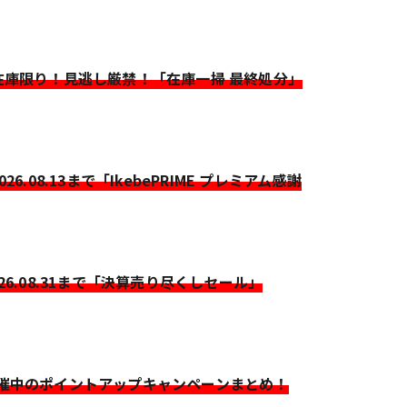
>在庫限り！見逃し厳禁！「在庫一掃 最終処分」
2026.08.13まで「IkebePRIME プレミアム感謝
026.08.31まで「決算売り尽くしセール」
開催中のポイントアップキャンペーンまとめ！