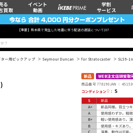
売る
イベント
学割
古買取
動画
サービス
【重要】熊本県で発生した地震に伴う配送の遅延について(
07月29日
更新)
ギター用ピックアップ
Seymour Duncan
for Stratocaster
SL59-1n 
ベース
ウクレレ
新品
WEB注文店頭受取
)
商品番号 778190
JAN ：
45153
S
コンディション
：
管楽器
その他楽器
DTM オンラ
レコーディン
イン納品
グ機器