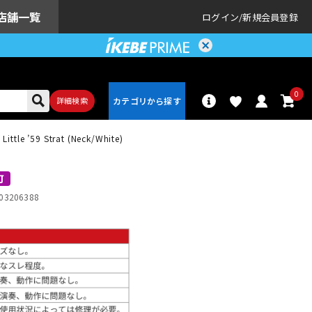
店舗一覧
ログイン
新規会員登録
0
詳細検索
Little ’59 Strat (Neck/White)
パーカッショ
ドラム
ン
可
03206388
アンプ
エフェクター
配信/ライブ
楽器アクセサ
機器
リ