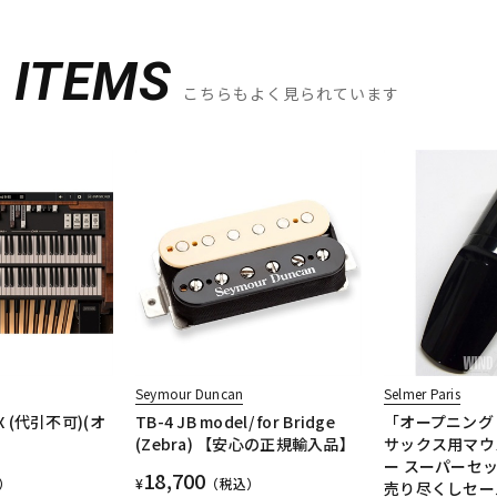
D
ITEMS
こちらもよく見られています
Seymour Duncan
Selmer Paris
3X (代引不可)(オ
TB-4 JB model/ for Bridge
「オープニング
(Zebra) 【安心の正規輸入品】
サックス用マウ
ー スーパーセ
18,700
）
¥
（税込）
売り尽くしセー