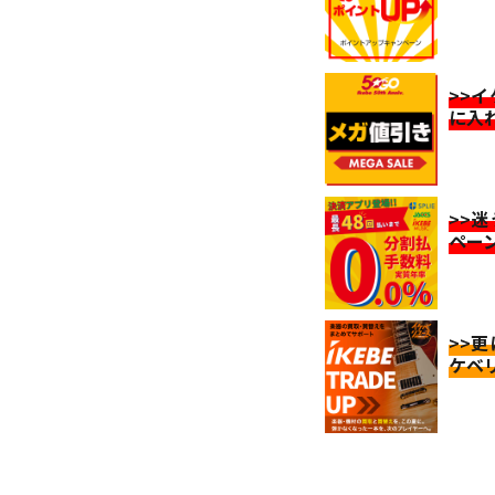
>>
に入
>>
ペー
>>
ケベ