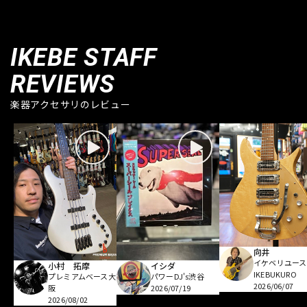
IKEBE STAFF
REVIEWS
楽器アクセサリのレビュー
向井
イケベリユース
小村 拓摩
イシダ
IKEBUKURO
プレミアムベース大
パワーDJ's渋谷
2026/06/07
阪
2026/07/19
2026/08/02