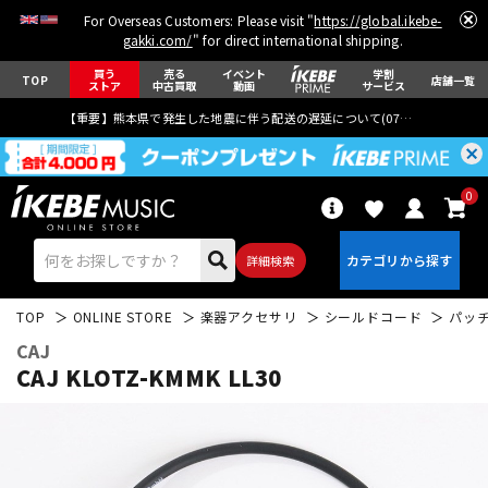
For Overseas Customers: Please visit "
https://global.ikebe-
gakki.com/
" for direct international shipping.
買う
売る
イベント
学割
TOP
店舗一覧
ストア
中古買取
動画
サービス
【重要】熊本県で発生した地震に伴う配送の遅延について(
07月29日
更新)
0
詳細検索
TOP
ONLINE STORE
楽器アクセサリ
シールドコード
パッ
CAJ
CAJ KLOTZ-KMMK LL30
エレキギター
アコギ/エレアコ