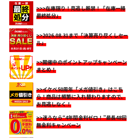
>>>在庫限り！見逃し厳禁！「在庫一掃
最終処分」
>>2026.08.31まで「決算売り尽くしセー
ル」
>>開催中のポイントアップキャンペーン
まとめ！
>>イケベ50周年「メガ値引き」はこち
ら！商品は頻繁に入れ替わりますので、
お見逃しなく！
>>迷うなら“4年間金利ゼロ！”最長48回
無金利キャンペーン