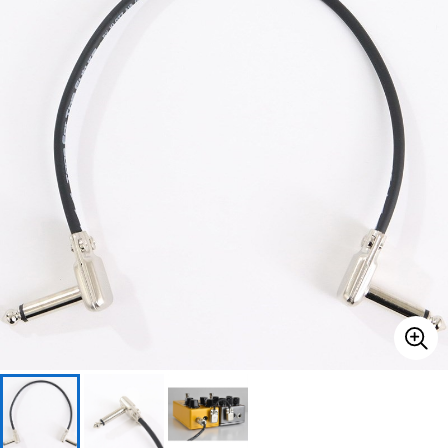
ベース
ウクレレ
ドラム
パーカッション
キーボード
電子ピアノ
管楽器
その他楽器
アンプ
エフェクター
DJ機器
DTM