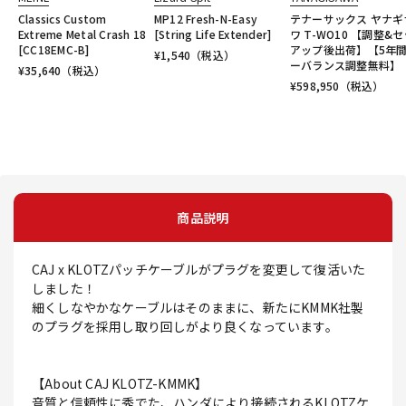
Classics Custom
MP12 Fresh-N-Easy
テナーサックス ヤナギ
Extreme Metal Crash 18
[String Life Extender]
ワ T-WO10 【調整&
[CC18EMC-B]
アップ後出荷】【5年
¥
1,540
（税込）
ーバランス調整無料】
¥
35,640
（税込）
¥
598,950
（税込）
商品説明
CAJ x KLOTZパッチケーブルがプラグを変更して復活いた
しました！
細くしなやかなケーブルはそのままに、新たにKMMK社製
のプラグを採用し取り回しがより良くなっています。
【About CAJ KLOTZ-KMMK】
音質と信頼性に秀でた、ハンダにより接続されるKLOTZケ