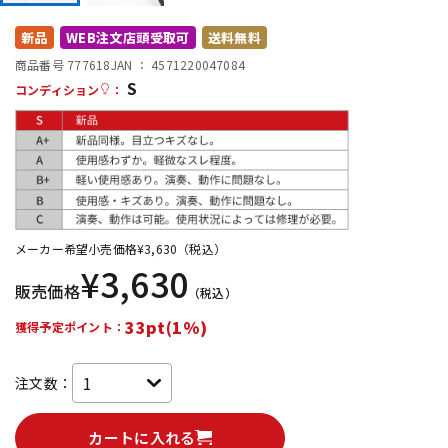
DTM オンライン納品
レコーディング機器
新品
WEB注文店頭受取可
送料無料
商品番号 777618
JAN ：
4571220047084
S
配信/ライブ機器
楽器アクセサリ
コンディション
：
中古
ヴィンテージ
メーカー希望小売価格
¥
3,630
（税込）
¥
3,630
販売価格
（税込）
33pt(1%)
獲得予定ポイント：
注文数：
カートに入れる