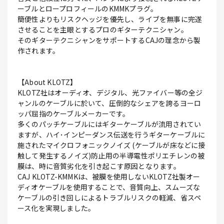
ーブルとロープロフィールのKMMKプラグ｡
簡便性よりもリスクヘッジを優先し、ライブを無事に完遂
させることを主眼とするプロのギターテクニシャン｡
そのギターテクニシャンをサポートするCAJの理念から製
作されます。
【About KLOTZ】
KLOTZ社はオーディオ、デジタル、光ファイバー等の全ジ
ャンルのケーブルに於いて、圧倒的なシェアを誇るヨーロ
ッパ屈指のケーブルメーカーです。
多くのパッチケーブルにはギターケーブルが流用されてい
ますが、ハイ･インピーダンス伝送を行うギターケーブルに
施されたマイクロフォニックノイズ (ケーブルが床などに接
触して発生するノイズ)防止用の半導電性ポリエチレンの被
膜は、時に音質劣化を引き起こす原因となります｡
CAJ KLOTZ-KMMKは、被膜を使用しないKLOTZ社製オー
ディオケーブルを使用することで、音質向上、スムーズな
ケーブルの引き回しによるトラブルリスクの軽減、省スペ
ース化を実現しました｡