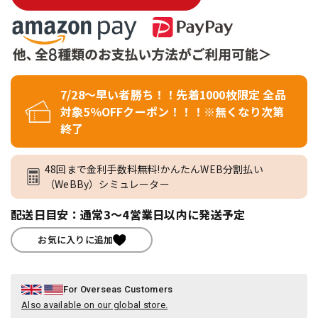
7/28～早い者勝ち！！先着1000枚限定 全品
対象5％OFFクーポン！！！※無くなり次第
終了
48回まで金利手数料無料!かんたんWEB分割払い
（WeBBy）シミュレーター
配送日目安：通常3～4営業日以内に発送予定
お気に入りに追加
For Overseas Customers
Also available on our global store.