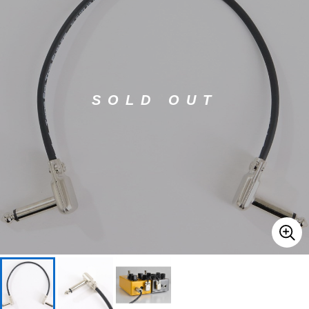
ベース
ウクレレ
ドラム
パーカッション
SOLD OUT
キーボード
電子ピアノ
管楽器
その他楽器
アンプ
エフェクター
DJ機器
DTM