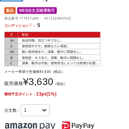
DTM オンライン納品
レコーディング機器
新品
WEB注文店頭受取可
商品番号 777617
JAN ：
4571220047022
配信/ライブ機器
楽器アクセサリ
S
コンディション
：
中古
ヴィンテージ
メーカー希望小売価格
¥
3,630
（税込）
¥
3,630
販売価格
（税込）
33pt(1%)
獲得予定ポイント：
注文数：