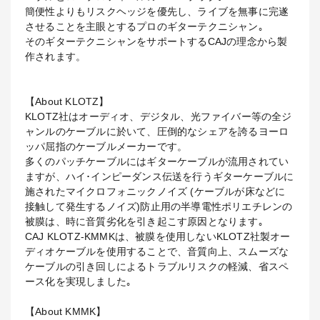
簡便性よりもリスクヘッジを優先し、ライブを無事に完遂
させることを主眼とするプロのギターテクニシャン｡
そのギターテクニシャンをサポートするCAJの理念から製
作されます。
【About KLOTZ】
KLOTZ社はオーディオ、デジタル、光ファイバー等の全ジ
ャンルのケーブルに於いて、圧倒的なシェアを誇るヨーロ
ッパ屈指のケーブルメーカーです。
多くのパッチケーブルにはギターケーブルが流用されてい
ますが、ハイ･インピーダンス伝送を行うギターケーブルに
施されたマイクロフォニックノイズ (ケーブルが床などに
接触して発生するノイズ)防止用の半導電性ポリエチレンの
被膜は、時に音質劣化を引き起こす原因となります｡
CAJ KLOTZ-KMMKは、被膜を使用しないKLOTZ社製オー
ディオケーブルを使用することで、音質向上、スムーズな
ケーブルの引き回しによるトラブルリスクの軽減、省スペ
ース化を実現しました｡
【About KMMK】