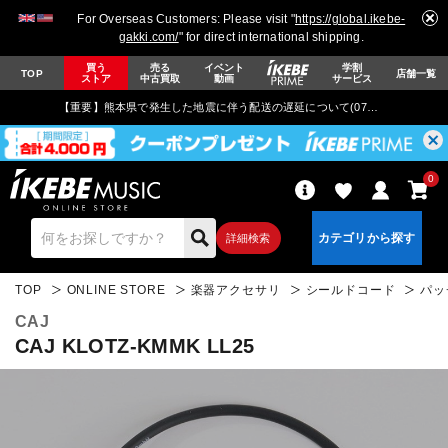
For Overseas Customers: Please visit "
https://global.ikebe-
gakki.com/
" for direct international shipping.
買う
売る
イベント
学割
TOP
店舗一覧
ストア
中古買取
動画
サービス
【重要】熊本県で発生した地震に伴う配送の遅延について(
07月29日
更新)
0
詳細検索
TOP
ONLINE STORE
楽器アクセサリ
シールドコード
パッ
CAJ
CAJ KLOTZ-KMMK LL25
エレキギター
アコギ/エレアコ