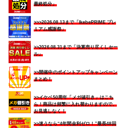
最終処分」
>>>2026.08.13まで「IkebePRIME プレ
ミアム感謝祭」
>>2026.08.31まで「決算売り尽くしセー
ル」
>>開催中のポイントアップキャンペーン
まとめ！
>>イケベ50周年「メガ値引き」はこち
ら！商品は頻繁に入れ替わりますので、
お見逃しなく！
>>迷うなら“4年間金利ゼロ！”最長48回