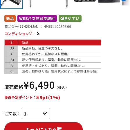
DTM オンライン納品
レコーディング機器
新品
WEB注文店頭受取可
弾きやすい
配信/ライブ機器
楽器アクセサリ
商品番号 774284
JAN ：
4959112235366
S
コンディション
：
中古
ヴィンテージ
¥
6,490
販売価格
（税込）
59pt(1%)
獲得予定ポイント：
注文数：
カートに入れる