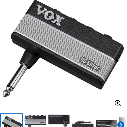
ベース
ウクレレ
ドラム
パーカッション
キーボード
電子ピアノ
管楽器
その他楽器
アンプ
エフェクター
DJ機器
DTM