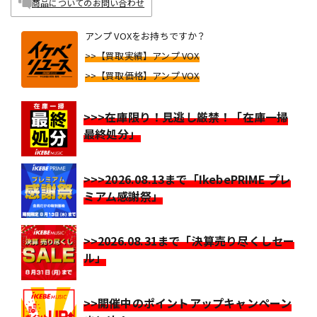
商品についてのお問い合わせ
アンプ VOXをお持ちですか？
>>【買取実績】アンプ VOX
>>【買取価格】アンプ VOX
>>>在庫限り！見逃し厳禁！「在庫一掃
最終処分」
>>>2026.08.13まで「IkebePRIME プレ
ミアム感謝祭」
>>2026.08.31まで「決算売り尽くしセー
ル」
>>開催中のポイントアップキャンペーン