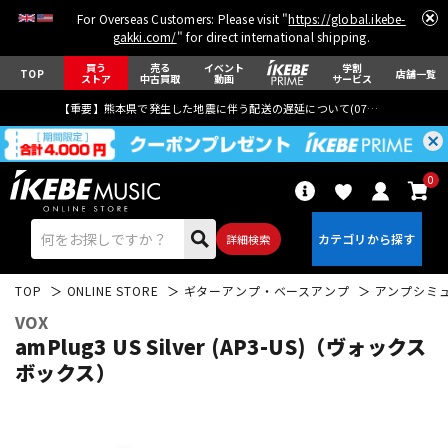
For Overseas Customers: Please visit "
https://global.ikebe-
gakki.com/
" for direct international shipping.
買う
売る
イベント
学割
TOP
店舗一覧
ストア
中古買取
動画
サービス
【重要】熊本県で発生した地震に伴う配送の遅延について(
07月29日
更新)
0
詳細検索
TOP
ONLINE STORE
ギターアンプ・ベースアンプ
アンプシミ
VOX
amPlug3 US Silver (AP3-US)（ヴォックス
ボックス）
エレキギター
アコギ/エレアコ