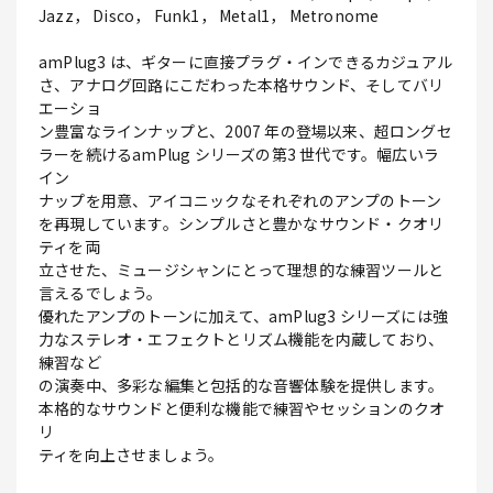
Jazz， Disco， Funk1， Metal1， Metronome
amPlug3 は、ギターに直接プラグ・インできるカジュアル
さ、アナログ回路にこだわった本格サウンド、そしてバリ
エーショ
ン豊富なラインナップと、2007 年の登場以来、超ロングセ
ラーを続けるamPlug シリーズの第3 世代です。幅広いラ
イン
ナップを用意、アイコニックなそれぞれのアンプのトーン
を再現しています。シンプルさと豊かなサウンド・クオリ
ティを両
立させた、ミュージシャンにとって理想的な練習ツールと
言えるでしょう。
優れたアンプのトーンに加えて、amPlug3 シリーズには強
力なステレオ・エフェクトとリズム機能を内蔵しており、
練習など
の演奏中、多彩な編集と包括的な音響体験を提供します。
本格的なサウンドと便利な機能で練習やセッションのクオ
リ
ティを向上させましょう。