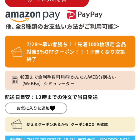
7/28～早い者勝ち！！先着1000枚限定 全品
対象5％OFFクーポン！！！※無くなり次第
終了
48回まで金利手数料無料!かんたんWEB分割払い
（WeBBy）シミュレーター
配送日目安：12時までの注文で当日発送
お気に入りに追加
使えるクーポンあるかも"クーポンBOX"を確認