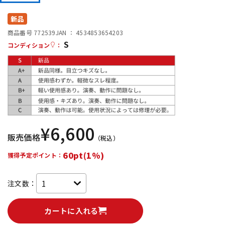
DTM オンライン納品
レコーディング機器
新品
商品番号 772539
JAN ：
4534853654203
S
配信/ライブ機器
楽器アクセサリ
コンディション
：
中古
ヴィンテージ
¥
6,600
販売価格
（税込）
60pt(1%)
獲得予定ポイント：
注文数：
カートに入れる