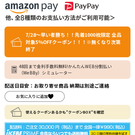
7/28～早い者勝ち！！先着1000枚限定 全品
対象5％OFFクーポン！！！※無くなり次第
終了
48回まで金利手数料無料!かんたんWEB分割払い
（WeBBy）シミュレーター
配送日目安：お取り寄せ商品 納期は別途ご連絡
お気に入りに追加
使えるクーポンあるかも"クーポンBOX"を確認