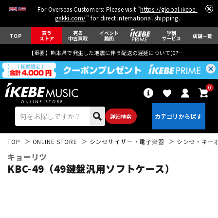
For Overseas Customers: Please visit "
https://global.ikebe-
gakki.com/
" for direct international shipping.
買う
売る
イベント
学割
TOP
店舗一覧
ストア
中古買取
動画
サービス
【重要】熊本県で発生した地震に伴う配送の遅延について(
07月29日
更新)
0
詳細検索
TOP
ONLINE STORE
シンセサイザー・電子楽器
シンセ・キー
キョーリツ
KBC-49（49鍵盤汎用ソフトケース）
エレキギター
アコギ/エレアコ