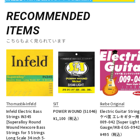
RECOMMENDED
ITEMS
こちらもよく見られています
Thomastik-Infeld
SIT
Ikebe Original
Infeld Electric Bass
POWER WOUND (S1046)
Electric Guitar Strin
Strings IN345
ケベ弦 エレキギター用
¥
1,100
（税込）
[Superalloy Round
009-042 [Super Light
Wound Hexcore Bass
Gauge/IKB-EGS-0942
Strings for 5 Strings
¥
495
（税込）
Long Scale 34 inch 5-