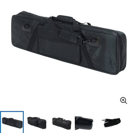
ベース
ウクレレ
ドラム
パーカッション
キーボード
電子ピアノ
管楽器
その他楽器
アンプ
エフェクター
DJ機器
DTM