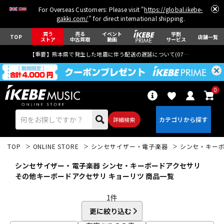
For Overseas Customers: Please visit "
https://global.ikebe-
gakki.com/
" for direct international shipping.
買う
売る
イベント
学割
TOP
店舗一覧
ストア
中古買取
動画
サービス
【重要】熊本県で発生した地震に伴う配送の遅延について(
07月29日
更新)
0
詳細検索
TOP
ONLINE STORE
シンセサイザー・電子楽器
シンセ・キー
シンセサイザー・電子楽器 シンセ・キーボードアクセサリ
その他キーボードアクセサリ キョーリツ 商品一覧
1
件
エレキギター
アコギ/エレアコ
更に絞り込む