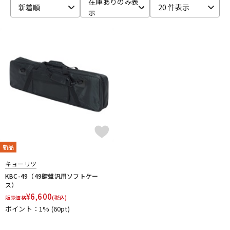
在庫ありのみ表
新着順
20 件表示
示
ベース
ウクレレ
ドラム
パーカッション
キーボード
電子ピアノ
管楽器
その他楽器
新品
アンプ
エフェクター
キョーリツ
KBC-49（49鍵盤汎用ソフトケー
ス）
¥
6,600
販売価格
(税込)
DJ機器
DTM
ポイント：1%
(60pt)