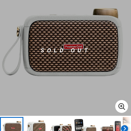
ベース
ウクレレ
ドラム
パーカッション
SOLD OUT
キーボード
電子ピアノ
管楽器
その他楽器
アンプ
エフェクター
DJ機器
DTM