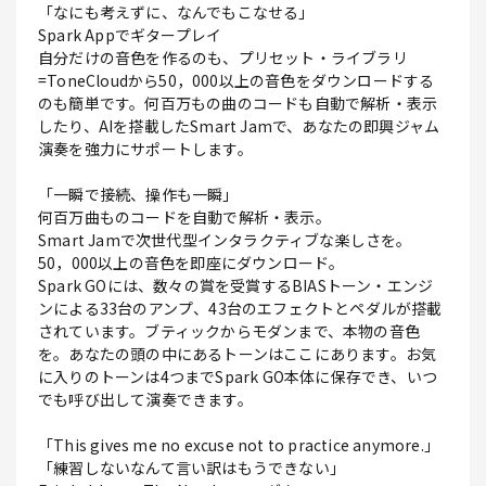
「なにも考えずに、なんでもこなせる」
Spark Appでギタープレイ
自分だけの音色を作るのも、プリセット・ライブラリ
=ToneCloudから50，000以上の音色をダウンロードする
のも簡単です。何百万もの曲のコードも自動で解析・表示
したり、AIを搭載したSmart Jamで、あなたの即興ジャム
演奏を強力にサポートします。
「一瞬で接続、操作も一瞬」
何百万曲ものコードを自動で解析・表示。
Smart Jamで次世代型インタラクティブな楽しさを。
50，000以上の音色を即座にダウンロード。
Spark GOには、数々の賞を受賞するBIASトーン・エンジ
ンによる33台のアンプ、43台のエフェクトとペダルが搭載
されています。ブティックからモダンまで、本物の音色
を。あなたの頭の中にあるトーンはここにあります。お気
に入りのトーンは4つまでSpark GO本体に保存でき、いつ
でも呼び出して演奏できます。
「This gives me no excuse not to practice anymore.」
「練習しないなんて言い訳はもうできない」