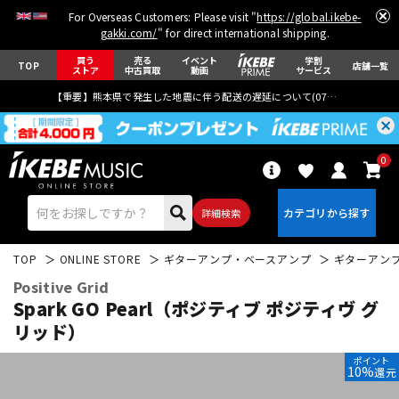
For Overseas Customers: Please visit "
https://global.ikebe-
gakki.com/
" for direct international shipping.
買う
売る
イベント
学割
TOP
店舗一覧
ストア
中古買取
動画
サービス
【重要】熊本県で発生した地震に伴う配送の遅延について(
07月29日
更新)
0
詳細検索
TOP
ONLINE STORE
ギターアンプ・ベースアンプ
ギターアン
Positive Grid
Spark GO Pearl（ポジティブ ポジティヴ グ
リッド）
エレキギター
アコギ/エレアコ
ポイント
10%
還元