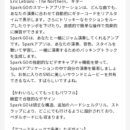
Eric Leblanc - The Northern， ギター
Spark GOのスマートアプリケーションは、どんな曲でも、
あなたの演奏に合わせて自動的にギターコードをリアルタ
イムで表示します。さらにトリッキーなセクションをルー
プしたりテンポを下げたり。直感的で簡単な操作で効果的
に練習ができます。
Spark GOは、あなたと一緒にジャム演奏してくれるアンプ
です。Sparkアプリは、あなたの演奏、音色、スタイルを
聴いて学習し、一緒に演奏するためのバッキングトラック
を生成します。
Spark GOの独創的なビデオキャプチャ機能を使って、
Sparkアプリケーションの中で自分の演奏を撮影しましょ
う。お気に入りのSNSに美しいサウンドとムービーを共有
できるなんて、すばらしいですよね。
【かわいらしくてもっともパワフル】
緻密で合理的なデザイン
Spark GOは頑丈な構造、追加のハードシェルグリル、スト
ラップにより、どこにでも行けるように設計されており、
ペダルボードにも収まります。
【アコースティックで先進したデザイン】