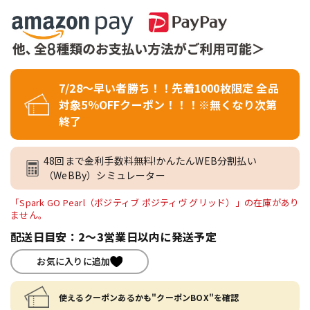
7/28～早い者勝ち！！先着1000枚限定 全品
対象5％OFFクーポン！！！※無くなり次第
終了
48回まで金利手数料無料!かんたんWEB分割払い
（WeBBy）シミュレーター
「Spark GO Pearl（ポジティブ ポジティヴ グリッド）」の在庫があり
ません。
配送日目安：2～3営業日以内に発送予定
お気に入りに追加
使えるクーポンあるかも"クーポンBOX"を確認