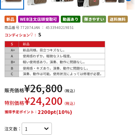
DTM オンライン納品
レコーディング機器
新品
WEB注文店頭受取可
動画あり
弾きやすい
送料無料
配信/ライブ機器
楽器アクセサリ
商品番号 772074
JAN ：
4533940219851
S
コンディション
：
中古
ヴィンテージ
¥
26,800
販売価格
（税込）
¥
24,200
特別価格
（税込）
2200pt(10%)
獲得予定ポイント：
注文数：