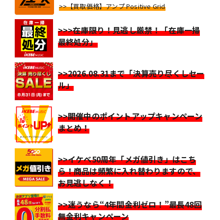
>>【買取価格】アンプ Positive Grid
>>>在庫限り！見逃し厳禁！「在庫一掃
最終処分」
>>2026.08.31まで「決算売り尽くしセー
ル」
>>開催中のポイントアップキャンペーン
まとめ！
>>イケベ50周年「メガ値引き」はこち
ら！商品は頻繁に入れ替わりますので、
お見逃しなく！
>>迷うなら“4年間金利ゼロ！”最長48回
無金利キャンペーン