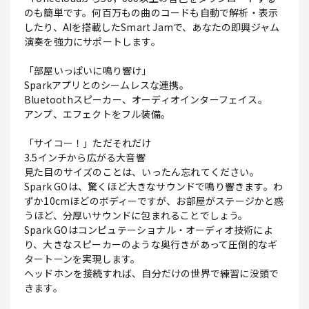
のも簡単です。何百万もの曲のコードも自動で解析・表示
したり、AIを搭載したSmart Jamで、あなたの即興ジャム
演奏を強力にサポートします。
「部屋いっぱいに鳴り響け」
Sparkアプリとのシームレスな連携。
Bluetoothスピーカー、オーディオインターフェイス。
アンプ、エフェクトをフル装備。
「サイコー！」ただそれだけ
3.5インチから広がる大音響
見た目のサイズのことは、いったん忘れてください。
Spark GOは、驚くほど大きなサウンドで鳴り響きます。わ
ずか10cmほどのボディーですが、お部屋がステージかと惑
うほど、分厚いサウンドに包まれることでしょう。
Spark GOはコンピュテーショナル・オーディオ技術によ
り、大きなスピーカーのような奥行きがあって圧倒的なギ
タートーンを実現します。
ヘッドホンを接続すれば、自分だけの世界で練習に没頭で
きます。