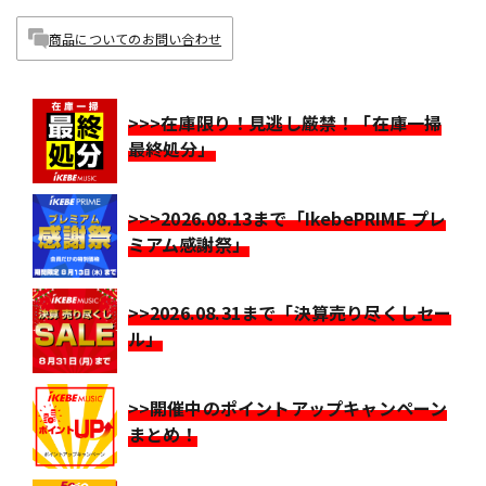
商品についてのお問い合わせ
>>>在庫限り！見逃し厳禁！「在庫一掃
最終処分」
>>>2026.08.13まで「IkebePRIME プレ
ミアム感謝祭」
>>2026.08.31まで「決算売り尽くしセー
ル」
>>開催中のポイントアップキャンペーン
まとめ！