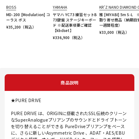
BOSS
YAMAHA
KR'Z NANO DIAMOND 
MD-200 [Modulation] コ
ヤマハ YC73 練習セットB
雅 [MIYABI] 5m S-L
ーラス ボス
73鍵盤 ステージキーボー
取り寄せ商品（納期目
ド ※配送事項要ご確認
一週間程度）
¥
35,200
（税込）
【kbdset】
¥
33,000
（税込）
¥
336,900
（税込）
商品説明
★PURE DRIVE
PURE DRIVE は、ORIGINに搭載されたSSL伝統のクリーン
なSuperAnalogueプリアンプのサウンドとドライブトーン
を切り替えることができる PureDriveプリアンプをベース
に、さらに新しいAsymmetric Drive 、ADAT・AES/EBU