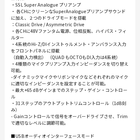
・SSL Super Analogue プリアンプ
・ 各CHにクリーンなSuperAnalogueプリアンプサウンド
に加え、２つのドライブモードを搭載
：Classic Drive / Asymmetric Drive
・各CHに48Vファンタム電源、位相反転、ハイパス・フィ
ルター
・4系統のHi-Z/DIインストゥルメント・アンバランス入力
をフロントパネルに搭載
（自動入力検出） （QUAD もOCTOもDI入力は4系統）
・4種類のマイクプリアンプ入力インピーダンスを切り替え
可能。
-ダイナミックマイクやリボンマイクなどそれぞれのマイク
に適切なインピーダンスを設定することが可能。
・最大+65 dBゲインまでのステップ・ゲイン・コントロー
ル
・31ステップのアウトプットトリムコントロール（1dB刻
み）
- Gainコントロールで信号をオーバードライブさせ、Trim
で適切なレベルに調節可能。
■USBオーディオインターフェースモード