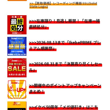
>>【買取価格】レコーディング機器 SSL(Solid
State Logic)
>>>在庫限り！見逃し厳禁！「在庫一掃
最終処分」
>>>2026.08.13まで「IkebePRIME プレ
ミアム感謝祭」
>>2026.08.31まで「決算売り尽くしセー
ル」
>>開催中のポイントアップキャンペーン
まとめ！
>>イケベ50周年「メガ値引き」はこち