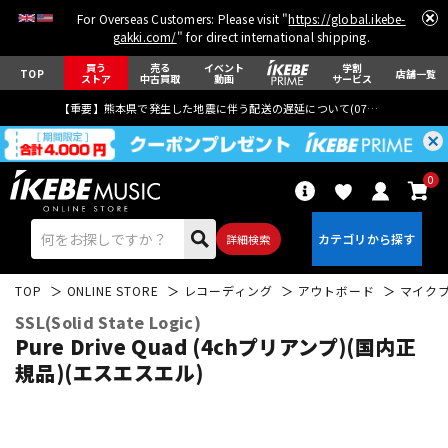
For Overseas Customers: Please visit "
https://global.ikebe-
gakki.com/
" for direct international shipping.
買う
売る
イベント
学割
TOP
店舗一覧
ストア
中古買取
動画
サービス
【重要】熊本県で発生した地震に伴う配送の遅延について(
07月29日
更新)
0
詳細検索
TOP
ONLINE STORE
レコーディング
アウトボード
マイク
SSL(Solid State Logic)
Pure Drive Quad (4chプリアンプ)(国内正
規品)(エスエスエル)
エレキギター
アコギ/エレアコ