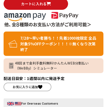
カートに入れる
7/28～早い者勝ち！！先着1000枚限定 全品
対象5％OFFクーポン！！！※無くなり次第
終了
48回まで金利手数料無料!かんたんWEB分割払い
（WeBBy）シミュレーター
配送日目安：1週間以内に発送予定
お気に入りに追加
For Overseas Customers