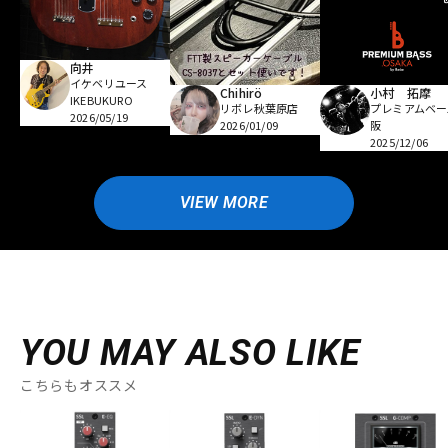
向井
イケベリユース
Chihirö
小村 拓摩
IKEBUKURO
リボレ秋葉原店
プレミアムベー
2026/05/19
2026/01/09
阪
2025/12/06
VIEW MORE
YOU MAY ALSO LIKE
こちらもオススメ