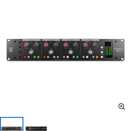
ベース
ウクレレ
ドラム
パーカッション
キーボード
電子ピアノ
管楽器
その他楽器
アンプ
エフェクター
DJ機器
DTM