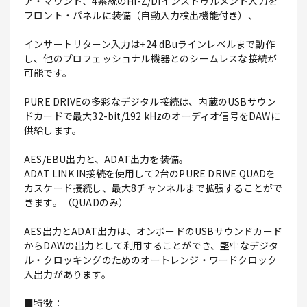
ア・マウント、4系統のHi-Z/DIインストゥルメント入力を
フロント・パネルに装備（自動入力検出機能付き）、
インサートリターン入力は+24 dBuラインレベルまで動作
し、他のプロフェッショナル機器とのシームレスな接続が
可能です。
PURE DRIVEの多彩なデジタル接続は、内蔵のUSBサウン
ドカードで最大32-bit/192 kHzのオーディオ信号をDAWに
供給します。
AES/EBU出力と、ADAT出力を装備。
ADAT LINK IN接続を使用して2台のPURE DRIVE QUADを
カスケード接続し、最大8チャンネルまで拡張することがで
きます。（QUADのみ）
AES出力とADAT出力は、オンボードのUSBサウンドカード
からDAWの出力として利用することができ、堅牢なデジタ
ル・クロッキングのためのオートレンジ・ワードクロック
入出力があります。
■特徴：