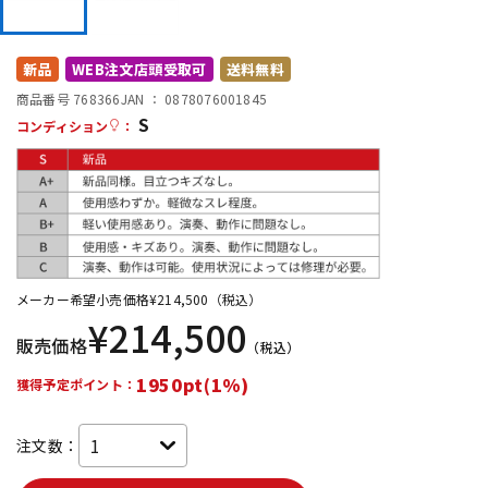
DTM オンライン納品
レコーディング機器
新品
WEB注文店頭受取可
送料無料
配信/ライブ機器
楽器アクセサリ
商品番号 768366
JAN ：
0878076001845
S
コンディション
：
中古
ヴィンテージ
メーカー希望小売価格
¥
214,500
（税込）
¥
214,500
販売価格
（税込）
1950pt(1%)
獲得予定ポイント：
注文数：