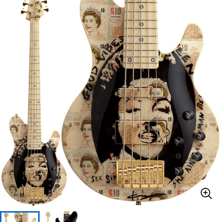
ベース
ウクレレ
ドラム
パーカッション
キーボード
電子ピアノ
管楽器
その他楽器
アンプ
エフェクター
DJ機器
DTM