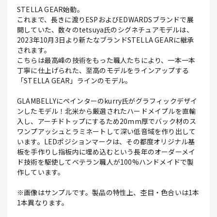
STELLA GEAR始動。
これまで、長きに渡りESPおよびEDWARDSブランドで展
開していた、数々のtetsuya氏のシグネチュアモデルは、
2023年10月3日より新たなブランドSTELLA GEARに継承
されます。
こちらは最高峰の技術をもった職人たちにより、一本一本
丁寧に仕上げられた、至高のモデルをラインアップする
「STELLA GEAR」ラインのモデル。
GLAMBELLYにペインターのkurry氏がグラフィックデザイ
ンしたモデル！北米から厳選されたハードメイプルを直輸
入し、アーチドトップにするため20mm厚でバック材のス
ワンプアッシュとラミネートして深い低音域を作り出して
います。LEDポジションマークは、その都度オリジナル基
板を手作りし指板内に埋め込むという長年のオーダーメイ
ド技術を駆使してベテラン職人が100%ハンドメイドで製
作しています。
※画像はサンプルです。製品の特性上、杢目・色合いは1本
1本異なります。