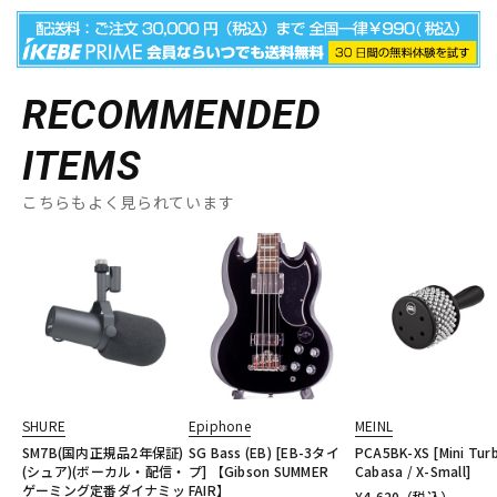
RECOMMENDED
ITEMS
こちらもよく見られています
SHURE
Epiphone
MEINL
SM7B(国内正規品2年保証)
SG Bass (EB) [EB-3タイ
PCA5BK-XS [Mini Tur
(シュア)(ボーカル・配信・
プ] 【Gibson SUMMER
Cabasa / X-Small]
ゲーミング定番ダイナミッ
FAIR】
¥
4,620
（税込）