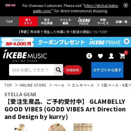
For Overseas Customers: Please visit "
https://global.ikebe-
gakki.com/
" for direct international shipping.
買う
売る
イベント
学割
TOP
店舗一覧
ストア
中古買取
動画
サービス
【重要】熊本県で発生した地震に伴う配送の遅延について(
07月29日
更新)
0
詳細検索
TOP
ONLINE STORE
ベース
エレキベース
5弦ベース・6弦
STELLA GEAR
【受注生産品、ご予約受付中】 GLAMBELLY
GOOD VIBES (GODD VIBES Art Direction
and Design by kurry)
エレキギター
アコギ/エレアコ