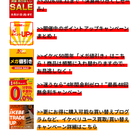
>>2026.08.31まで「決算売り尽くしセー
ル」
>>開催中のポイントアップキャンペーン
まとめ！
>>イケベ50周年「メガ値引き」はこち
ら！商品は頻繁に入れ替わりますので、
お見逃しなく！
>>迷うなら“4年間金利ゼロ！”最長48回
無金利キャンペーン
>>更にお得に購入可能な買い替えプログ
ラムなど、イケベリユース買取/買い替え
キャンペーン詳細はこちら