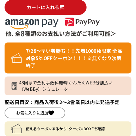
カートに入れる
7/28～早い者勝ち！！先着1000枚限定 全品
対象5％OFFクーポン！！！※無くなり次第
終了
48回まで金利手数料無料!かんたんWEB分割払い
（WeBBy）シミュレーター
配送日目安：商品入荷後2～3営業日以内に発送予定
お気に入りに追加
使えるクーポンあるかも"クーポンBOX"を確認