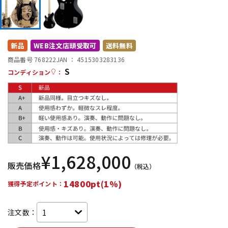
DTM オンライン納品
レコーディング機器
配信/ライブ機器
楽器アクセサリ
新品
WEB注文店頭受取可
送料無料
商品番号 768222
JAN ：
4515303283136
S
コンディション
：
中古
ヴィンテージ
¥
1,628,000
販売価格
（税込）
14800pt(1%)
獲得予定ポイント：
注文数：