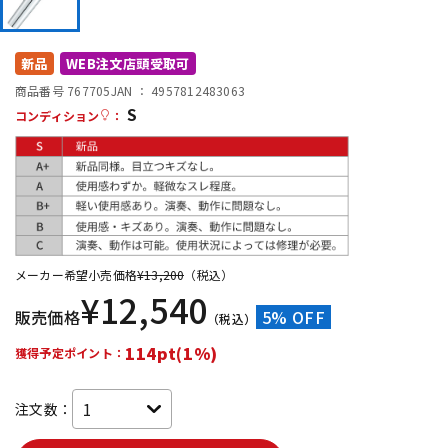
DTM オンライン納品
レコーディング機器
新品
WEB注文店頭受取可
配信/ライブ機器
楽器アクセサリ
商品番号 767705
JAN ：
4957812483063
S
コンディション
：
中古
ヴィンテージ
メーカー希望小売価格
¥
13,200
（税込）
¥
12,540
販売価格
5% OFF
（税込）
114pt(1%)
獲得予定ポイント：
注文数：