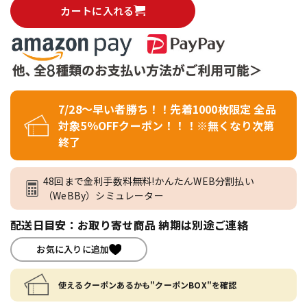
カートに入れる
7/28～早い者勝ち！！先着1000枚限定 全品
対象5％OFFクーポン！！！※無くなり次第
終了
48回まで金利手数料無料!かんたんWEB分割払い
（WeBBy）シミュレーター
配送日目安：お取り寄せ商品 納期は別途ご連絡
お気に入りに追加
使えるクーポンあるかも"クーポンBOX"を確認