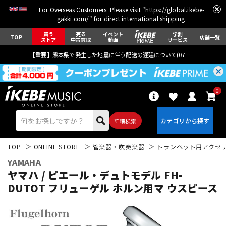
For Overseas Customers: Please visit "
https://global.ikebe-
gakki.com/
" for direct international shipping.
買う
売る
イベント
学割
TOP
店舗一覧
ストア
中古買取
動画
サービス
【重要】熊本県で発生した地震に伴う配送の遅延について(
07月29日
更新)
0
詳細検索
TOP
ONLINE STORE
管楽器・吹奏楽器
トランペット用アクセ
YAMAHA
ヤマハ / ピエール・デュトモデル FH-
DUTOT フリューゲル ホルン用マ ウスピース
エレキギター
アコギ/エレアコ