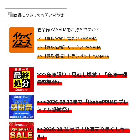
商品についてのお問い合わせ
管楽器 YAMAHAをお持ちですか？
>>【買取実績】管楽器 YAMAHA
>>【買取価格】サックス YAMAHA
>>【買取価格】トランペット YAMAHA
>>>在庫限り！見逃し厳禁！「在庫一掃
最終処分」
>>>2026.08.13まで「IkebePRIME プレ
ミアム感謝祭」
>>2026.08.31まで「決算売り尽くしセー
ル」