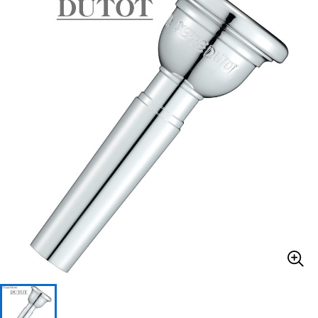
ベース
ウクレレ
ドラム
パーカッション
キーボード
電子ピアノ
管楽器
その他楽器
アンプ
エフェクター
DJ機器
DTM