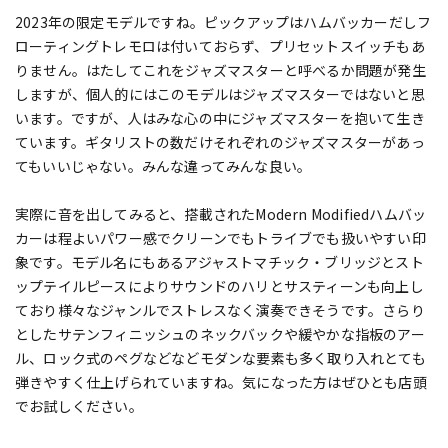
2023年の限定モデルですね。ピックアップはハムバッカーだしフ
ローティングトレモロは付いておらず、プリセットスイッチもあ
りません。はたしてこれをジャズマスターと呼べるか問題が発生
しますが、個人的にはこのモデルはジャズマスターではないと思
います。ですが、人はみな心の中にジャズマスターを抱いて生き
ています。ギタリストの数だけそれぞれのジャズマスターがあっ
てもいいじゃない。みんな違ってみんな良い。
実際に音を出してみると、搭載されたModern Modifiedハムバッ
カーは程よいパワー感でクリーンでもトライブでも扱いやすい印
象です。モデル名にもあるアジャストマチック・ブリッジとスト
ップテイルピースによりサウンドのハリとサスティーンも向上し
ており様々なジャンルでストレスなく演奏できそうです。さらり
としたサテンフィニッシュのネックバックや緩やかな指板のアー
ル、ロック式のペグなどなどモダンな要素も多く取り入れとても
弾きやすく仕上げられていますね。気になった方はぜひとも店頭
でお試しください。