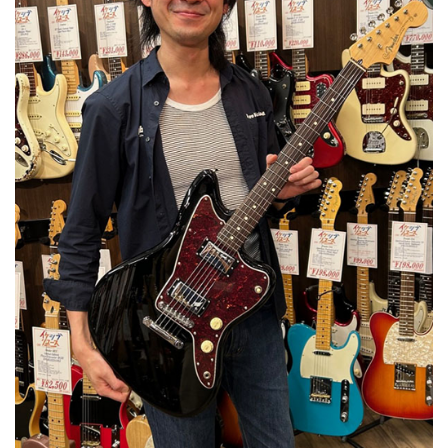
ベース
ウクレレ
ドラム
パーカッション
キーボード
電子ピアノ
管楽器
その他楽器
アンプ
エフェクター
DJ機器
DTM