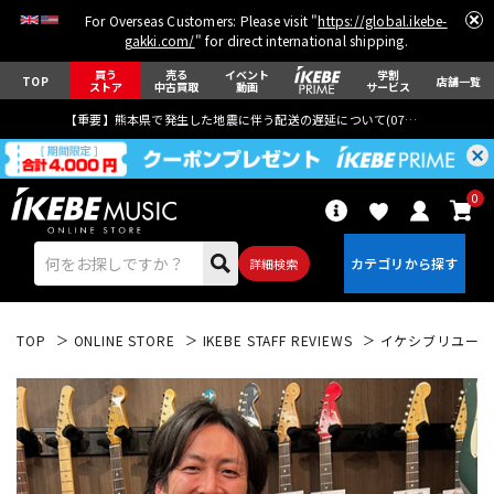
For Overseas Customers: Please visit "
https://global.ikebe-
gakki.com/
" for direct international shipping.
買う
売る
イベント
学割
TOP
店舗一覧
ストア
中古買取
動画
サービス
【重要】熊本県で発生した地震に伴う配送の遅延について(
07月29日
更新)
0
詳細検索
TOP
ONLINE STORE
IKEBE STAFF REVIEWS
イケシブリユース 首
エレキギター
アコギ/エレアコ