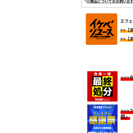
商品についてのお問い合
エフェク
>>【買
>>【買
>>
>>>
祭」