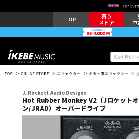
For Overs
買う
TOP
ストア
中
TOP
ONLINE STORE
エフェクター
ギター用エフェクター
アコギ/エレ
エレキギター
アコ
J. Rockett Audio Designs
Hot Rubber Monkey V2（Jロケ
ン/JRAD）オーバードライブ
キーボード
電子ピアノ