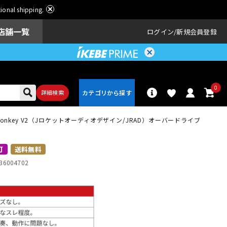
ational shipping.
店舗一覧
ログイン
新規会員登録
0
詳細検索
er Monkey V2（Jロケットオーディオデザイン/JRAD）オーバードライブ
パーカッショ
ドラム
ン
可
送料無料
36004702
アンプ
エフェクター