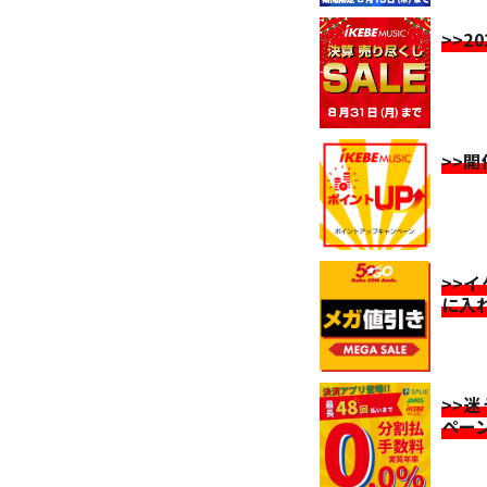
>>2
>>
>>
に入
>>
ペー