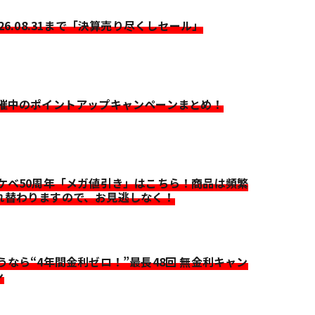
026.08.31まで「決算売り尽くしセール」
開催中のポイントアップキャンペーンまとめ！
イケベ50周年「メガ値引き」はこちら！商品は頻繁
れ替わりますので、お見逃しなく！
迷うなら“4年間金利ゼロ！”最長48回 無金利キャン
ン