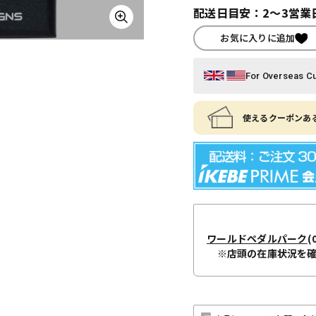
配送日目安：2～3営業
お気に入りに追加
For Overseas C
使えるクーポンある
ワールドペダルパーク
(
※店頭の在庫状況を