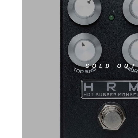
DJ機器
DTM
中古
ヴィンテー
SOLD OUT