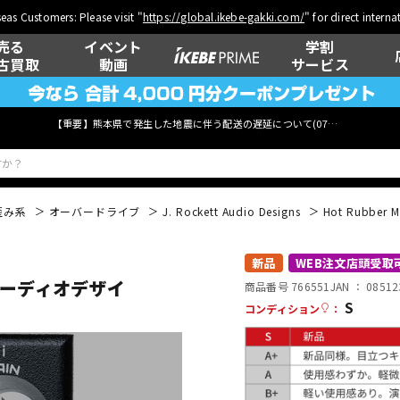
eas Customers: Please visit "
https://global.ikebe-gakki.com/
" for direct intern
売る
イベント
学割
古買取
動画
サービス
【重要】熊本県で発生した地震に伴う配送の遅延について(
07月29日
更新)
歪み系
オーバードライブ
J. Rockett Audio Designs
Hot Rubb
ベース
ウクレレ
新品
WEB注文店頭受取
ットオーディオデザイ
商品番号 766551
JAN ：
08512
S
コンディション
：
管楽器
その他楽器