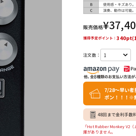
DTM オンラ
レコーディン
イン納品
グ機器
¥
37,4
販売価格
ジ
340pt(
獲得予定ポイント：
注文数：
7/28～早い
ポン！！！※
48回まで金利手数
「Hot Rubber Monk
庫がありません。