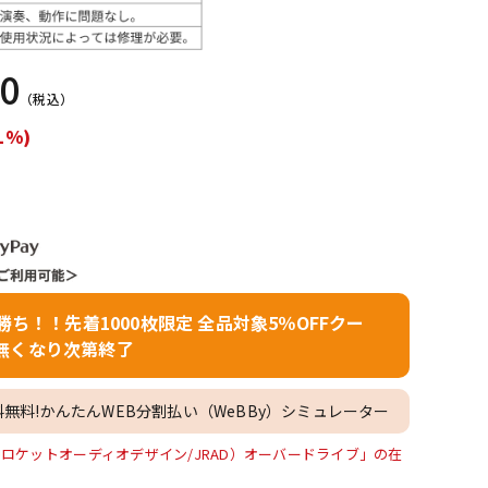
配信/ライブ
楽器アクセサ
機器
リ
00
（税込）
1%)
者勝ち！！先着1000枚限定 全品対象5％OFFクー
無くなり次第終了
料無料!かんたんWEB分割払い（WeBBy）シミュレーター
ey V2（Jロケットオーディオデザイン/JRAD）オーバードライブ」の在