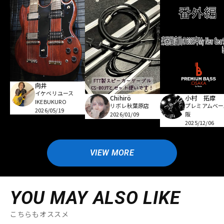
向井
イケベリユース
Chihirö
小村 拓摩
IKEBUKURO
リボレ秋葉原店
プレミアムベー
2026/05/19
2026/01/09
阪
2025/12/06
VIEW MORE
YOU MAY ALSO LIKE
こちらもオススメ