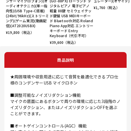
ンサーマイクロフォン)(オ
(GO-88PX) ローランド デ
ュレーター)(オヤイデ)
ーディオテクニカ)(単一指
ジタルピアノ 電子ピアノ
¥
1,760
（税込）
向性)(USB Type-C搭載)
軽量 88鍵 セミウェイテッ
(24bit/96kHz)(ストリーミ
ド鍵盤 USB MIDIキーボー
ング)(ゲーム実況)(動画配
ド Bluetooth対応 Roland
信)(AT2020USBX)
Piano App対応 エントリー
キーボード Entry
¥
19,800
（税込）
Keyboard（代引不可）
¥
39,600
（税込）
商品説明
★周囲環境や収音用途に応じて音質を最適化できるプロ仕
様のコンデンサーUSB マイクロホン
■調整可能なノイズリダクション機能
マイクの底面にあるボタンで周りの環境に応じた3段階のノ
イズリダクション、またはノイズリダクションOFFを選ぶ
ことができます。
■オートゲインコントロール(AGC）機能