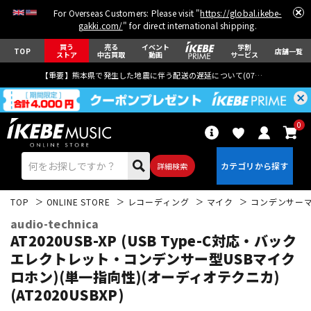
For Overseas Customers: Please visit "
https://global.ikebe-
gakki.com/
" for direct international shipping.
買う
売る
イベント
学割
TOP
店舗一覧
ストア
中古買取
動画
サービス
【重要】熊本県で発生した地震に伴う配送の遅延について(
07月29日
更新)
0
詳細検索
TOP
ONLINE STORE
レコーディング
マイク
コンデンサー
audio-technica
AT2020USB-XP (USB Type-C対応・バック
エレクトレット・コンデンサー型USBマイク
ロホン)(単一指向性)(オーディオテクニカ)
エレキギター
アコギ/エレアコ
(AT2020USBXP)