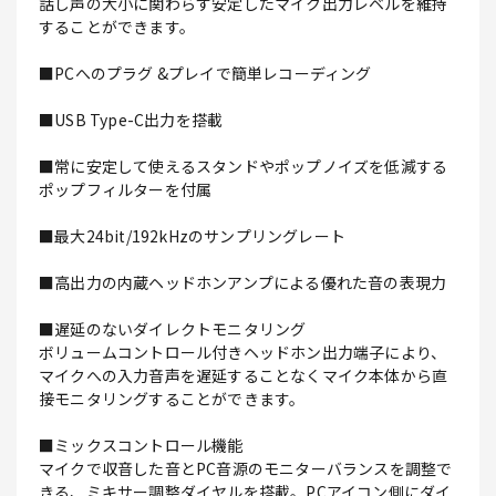
話し声の大小に関わらず安定したマイク出力レベルを維持
することができます。
■PCへのプラグ &プレイで簡単レコーディング
■USB Type-C出力を搭載
■常に安定して使えるスタンドやポップノイズを低減する
ポップフィルターを付属
■最大24bit/192kHzのサンプリングレート
■高出力の内蔵ヘッドホンアンプによる優れた音の表現力
■遅延のないダイレクトモニタリング
ボリュームコントロール付きヘッドホン出力端子により、
マイクへの入力音声を遅延することなくマイク本体から直
接モニタリングすることができます。
■ミックスコントロール機能
マイクで収音した音とPC音源のモニターバランスを調整で
きる、ミキサー調整ダイヤルを搭載。PCアイコン側にダイ