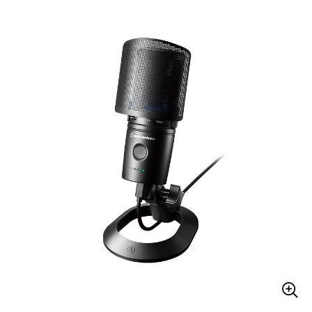
ベース
ウクレレ
ドラム
パーカッション
キーボード
電子ピアノ
管楽器
その他楽器
アンプ
エフェクター
DJ機器
DTM