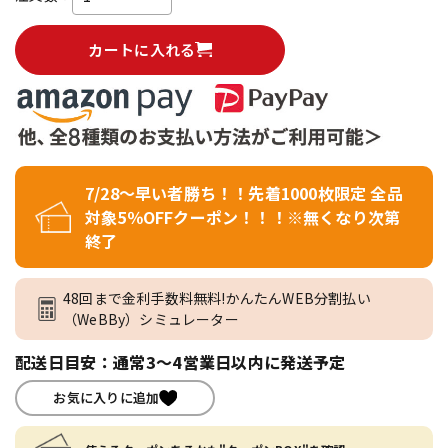
カートに入れる
7/28～早い者勝ち！！先着1000枚限定 全品
対象5％OFFクーポン！！！※無くなり次第
終了
48回まで金利手数料無料!かんたんWEB分割払い
（WeBBy）シミュレーター
配送日目安：通常3～4営業日以内に発送予定
お気に入りに追加