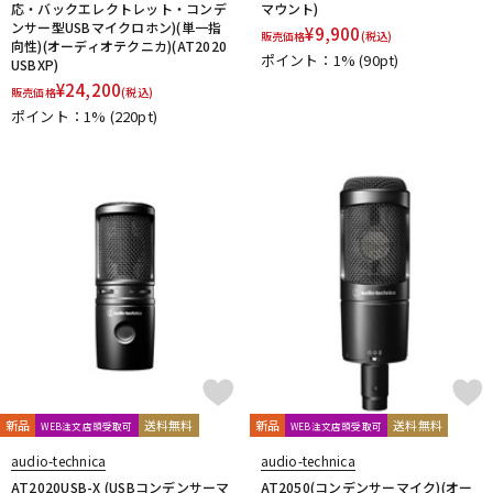
応・バックエレクトレット・コンデ
マウント)
ンサー型USBマイクロホン)(単一指
¥
9,900
販売価格
(税込)
向性)(オーディオテクニカ)(AT2020
ポイント：1%
(90pt)
USBXP)
¥
24,200
販売価格
(税込)
ポイント：1%
(220pt)
新品
送料無料
新品
送料無料
WEB注文店頭受取可
WEB注文店頭受取可
audio-technica
audio-technica
AT2020USB-X (USBコンデンサーマ
AT2050(コンデンサーマイク)(オー