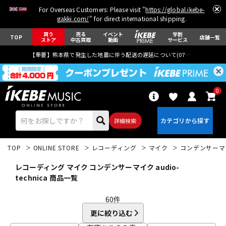
For Overseas Customers: Please visit "
https://global.ikebe-
gakki.com/
" for direct international shipping.
買う
売る
イベント
学割
TOP
店舗一覧
ストア
中古買取
動画
サービス
【重要】熊本県で発生した地震に伴う配送の遅延について(
07月29日
更新)
0
詳細検索
TOP
ONLINE STORE
レコーディング
マイク
コンデンサーマ
レコーディング マイク コンデンサーマイク audio-
technica 商品一覧
60
件
エレキギター
アコギ/エレアコ
更に絞り込む