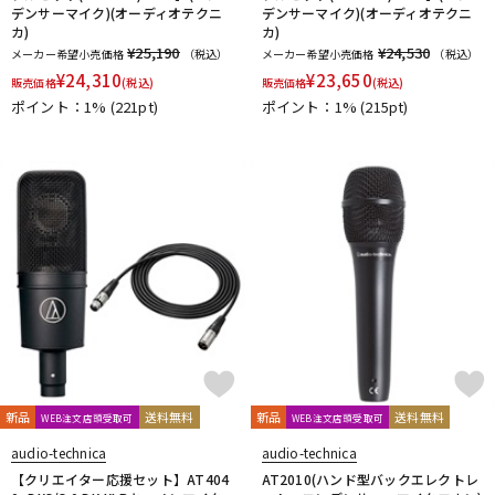
デンサーマイク)(オーディオテクニ
デンサーマイク)(オーディオテクニ
カ)
カ)
¥25,190
¥24,530
メーカー希望小売価格
（税込）
メーカー希望小売価格
（税込）
¥
24,310
¥
23,650
販売価格
(税込)
販売価格
(税込)
ポイント：1%
(221pt)
ポイント：1%
(215pt)
新品
送料無料
新品
送料無料
WEB注文店頭受取可
WEB注文店頭受取可
audio-technica
audio-technica
【クリエイター応援セット】AT404
AT2010(ハンド型バックエレクトレ