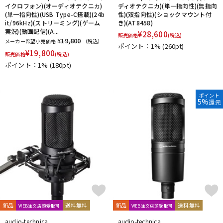
イクロフォン)(オーディオテクニカ)
ディオテクニカ)(単一指向性)(無指向
(単一指向性)(USB Type-C搭載)(24b
性)(双指向性)(ショックマウント付
it/96kHz)(ストリーミング)(ゲーム
き)(AT8458)
実況)(動画配信)(A...
¥
28,600
販売価格
(税込)
¥19,800
メーカー希望小売価格
（税込）
ポイント：1%
(260pt)
¥
19,800
販売価格
(税込)
ポイント：1%
(180pt)
ポイント
5%
還元
新品
送料無料
新品
送料無料
WEB注文店頭受取可
WEB注文店頭受取可
audio-technica
audio-technica