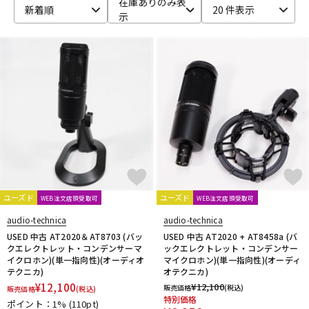
在庫ありのみ表
新着順
20 件表示
示
ベース
ウクレレ
ドラム
パーカッション
キーボード
電子ピアノ
管楽器
その他楽器
ユーズド
ユーズド
WEB注文店頭受取可
WEB注文店頭受取可
アンプ
エフェクター
audio-technica
audio-technica
USED 中古 AT2020＆AT8703 (バッ
USED 中古 AT2020 + AT8458a (バ
クエレクトレット・コンデンサーマ
ックエレクトレット・コンデンサー
イクロホン)(単一指向性)(オーディオ
マイクロホン)(単一指向性)(オーディ
DJ機器
DTM
テクニカ)
オテクニカ)
¥
12,100
¥
12,100
販売価格
(税込)
販売価格
(税込)
特別価格
ポイント：1%
(110pt)