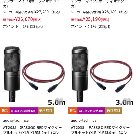
デンサーマイク)(オーディオテクニ
デンサーマイク)(オーディオテクニ
カ)
カ)
¥27,280
¥26,180
メーカー希望小売価格
（税込）
メーカー希望小売価格
（税込）
¥
26,070
¥
25,190
販売価格
(税込)
販売価格
(税込)
ポイント：1%
(237pt)
ポイント：1%
(229pt)
新品
送料無料
新品
送料無料
WEB注文店頭受取可
WEB注文店頭受取可
audio-technica
audio-technica
AT2035 【PASSGO REDマイクケー
AT2035 【PASSGO REDマイクケー
ブルセット(XLR-XLR)5.0ｍ】(コン
ブルセット(XLR-XLR)3.0ｍ】(コン