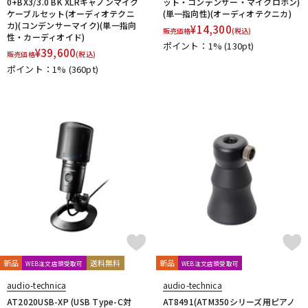
0+BX3/3.0 BK XLRキャノンマイク
ット・コンデンサー・マイクロホン)
ケーブルセット(オーディオテクニ
(単一指向性)(オーディオテクニカ)
カ)(コンデンサーマイク)(単一指向
¥
14,300
販売価格
(税込)
性・カーディオイド)
ポイント：1%
(130pt)
¥
39,600
販売価格
(税込)
ポイント：1%
(360pt)
新品
送料無料
新品
WEB注文店頭受取可
WEB注文店頭受取可
audio-technica
audio-technica
AT2020USB-XP (USB Type-C対
AT8491(ATM350シリーズ用ピアノ