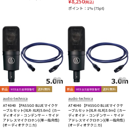
¥
8,250
(税込)
DTM オンライン納品
レコーディング機器
ポイント：1%
(75pt)
配信/ライブ機器
楽器アクセサリ
中古
ヴィンテージ
新品
送料無料
新品
送料無料
WEB注文店頭受取可
WEB注文店頭受取可
audio-technica
audio-technica
AT4040 【PASSGO BLUEマイクケ
AT4040 【PASSGO BLUEマイクケ
ーブルセット(XLR-XLR)5.0ｍ】(カー
ーブルセット(XLR-XLR)3.0ｍ】(カー
ディオイド・コンデンサー・サイド
ディオイド・コンデンサー・サイド
アドレスマイクロホン)(単一指向性)
アドレスマイクロホン)(単一指向性)
(オーディオテクニカ)
(オーディオテクニカ)