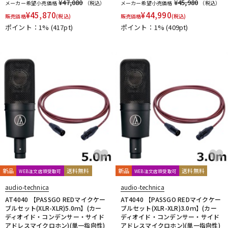
¥47,080
¥45,980
メーカー希望小売価格
（税込）
メーカー希望小売価格
（税込）
¥
45,870
¥
44,990
販売価格
(税込)
販売価格
(税込)
ポイント：1%
(417pt)
ポイント：1%
(409pt)
新品
送料無料
新品
送料無料
WEB注文店頭受取可
WEB注文店頭受取可
audio-technica
audio-technica
AT4040 【PASSGO REDマイクケー
AT4040 【PASSGO REDマイクケー
ブルセット(XLR-XLR)5.0ｍ】(カー
ブルセット(XLR-XLR)3.0ｍ】(カー
ディオイド・コンデンサー・サイド
ディオイド・コンデンサー・サイド
アドレスマイクロホン)(単一指向性)
アドレスマイクロホン)(単一指向性)