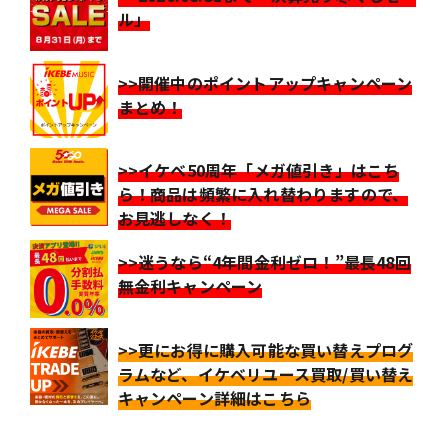
ル」
>>開催中のポイントアップキャンペーン
まとめ！
>>イケベ50周年「メガ値引き」はこち
ら！商品は頻繁に入れ替わりますので、
お見逃しなく！
>>迷うなら“4年間金利ゼロ！”最長48回
無金利キャンペーン
>>更にお得に購入可能な買い替えプログ
ラムなど、イケベリユース買取/買い替え
キャンペーン詳細はこちら