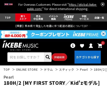
For Overseas Customers: Please visit "
https://global.ikebe-
gakki.com/
" for direct international shipping.
買う
売る
イベント
学割
TOP
店舗一覧
ストア
中古買取
動画
サービス
【重要】熊本県で発生した地震に伴う配送の遅延について(
07月29日
更新)
0
詳細検索
TOP
ONLINE STORE
ドラム
スティック
Pearl
180H/2 
Pearl
180H/2 [MY FIRST STORY／Kid'zモデル]
エレキギター
アコギ/エレアコ