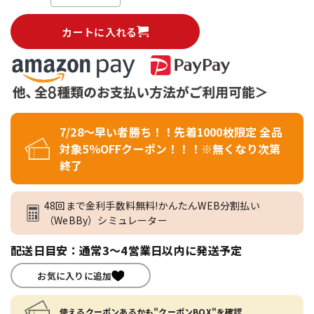
カートに入れる
7/28～早い者勝ち！！先着1000枚限定 全品
対象5％OFFクーポン！！！※無くなり次第
終了
48回まで金利手数料無料!かんたんWEB分割払い
（WeBBy）シミュレーター
配送日目安：通常3～4営業日以内に発送予定
お気に入りに追加
使えるクーポンあるかも"クーポンBOX"を確認