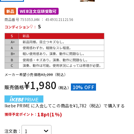
DTM オンライン納品
レコーディング機器
新品
WEB注文店頭受取可
商品番号 755353
JAN ：
4549312112156
S
配信/ライブ機器
楽器アクセサリ
コンディション
：
中古
ヴィンテージ
メーカー希望小売価格
¥
2,200
（税込）
¥
1,980
販売価格
10% OFF
（税込）
Ikebe PRIME に入会してこの商品を¥1,782（税込）で購入する
18pt(1%)
獲得予定ポイント：
注文数：