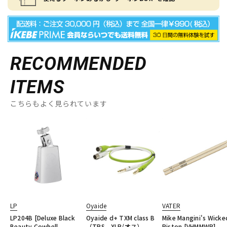
RECOMMENDED
ITEMS
こちらもよく見られています
LP
Oyaide
VATER
LP204B [Deluxe Black
Oyaide d+ TXM class B
Mike Mangini's Wicke
Beauty Cowbell，
（TRS - XLR/オス）
Piston [VHMMWP]