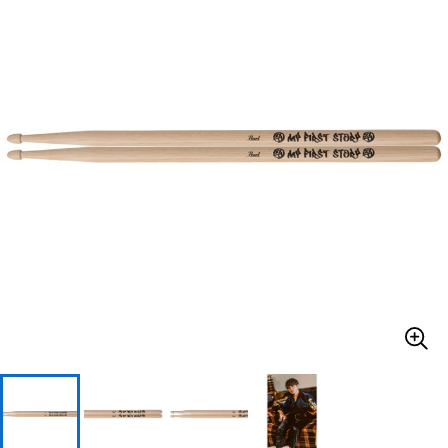
ベース
ウクレレ
ドラム
パーカッション
キーボード
電子ピアノ
管楽器
その他楽器
アンプ
エフェクター
DJ機器
DTM