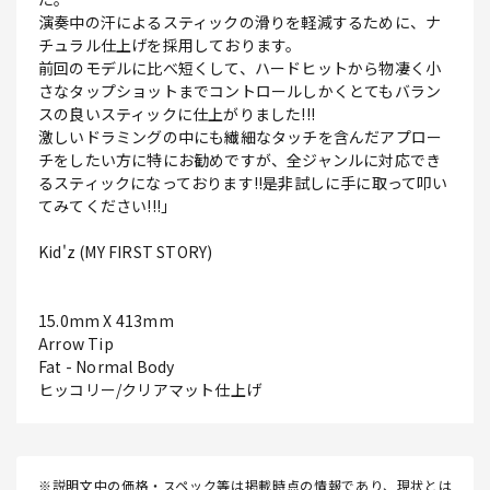
演奏中の汗によるスティックの滑りを軽減するために、ナ
チュラル仕上げを採用しております。
前回のモデルに比べ短くして、ハードヒットから物凄く小
さなタップショットまでコントロールしかくとてもバラン
スの良いスティックに仕上がりました!!!
激しいドラミングの中にも繊細なタッチを含んだアプロー
チをしたい方に特にお勧めですが、全ジャンルに対応でき
るスティックになっております!!是非試しに手に取って叩い
てみてください!!!」
Kid'z (MY FIRST STORY)
15.0mm X 413mm
Arrow Tip
Fat - Normal Body
ヒッコリー/クリアマット仕上げ
※説明文中の価格・スペック等は掲載時点の情報であり、現状とは