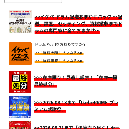
>>イケベ ドラム配送おまかせパック ～配
送、設置、セッティング、資材撤収までド
ラムの専門家に全ておまかせ～
ドラム Pearlをお持ちですか？
>>【買取実績】ドラム Pearl
>>【買取価格】ドラム Pearl
>>>在庫限り！見逃し厳禁！「在庫一掃
最終処分」
>>>2026.08.13まで「IkebePRIME プレ
ミアム感謝祭」
>>2026.08.31まで「決算売り尽くしセー