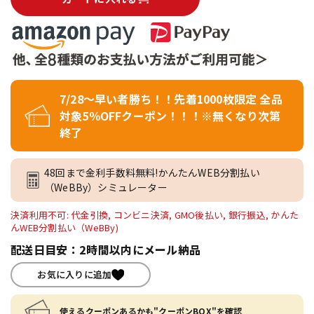
7/28～早い者勝ち！！先着1000枚限定 全品
対象5％OFFクーポン！！！※無くなり次第
終了
48回まで金利手数料無料!かんたんWEB分割払い
（WeBBy）シミュレーター
決済利用不可: 代金引換, コンビニ決済, GMO後払い, 銀行振込, かんた
んWEB分割払い（WeBBy)
配送日目安：2時間以内にメール納品
お気に入りに追加
使えるクーポンあるかも"クーポンBOX"を確認