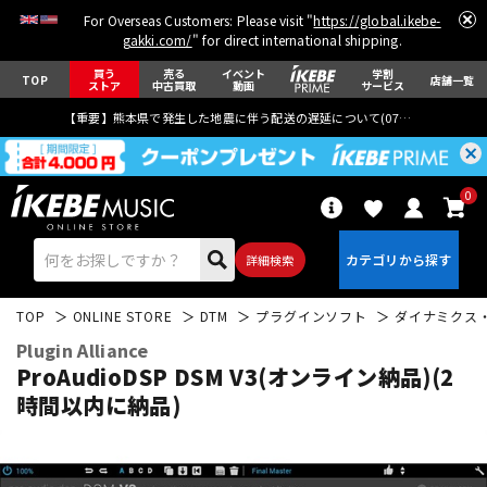
For Overseas Customers: Please visit "
https://global.ikebe-
gakki.com/
" for direct international shipping.
買う
売る
イベント
学割
TOP
店舗一覧
ストア
中古買取
動画
サービス
【重要】熊本県で発生した地震に伴う配送の遅延について(
07月29日
更新)
0
詳細検索
TOP
ONLINE STORE
DTM
プラグインソフト
ダイナミクス・
Plugin Alliance
ProAudioDSP DSM V3(オンライン納品)(2
時間以内に納品)
エレキギター
アコギ/エレアコ