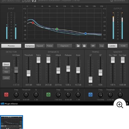
ベース
ウクレレ
ドラム
パーカッション
キーボード
電子ピアノ
管楽器
その他楽器
アンプ
エフェクター
DJ機器
DTM