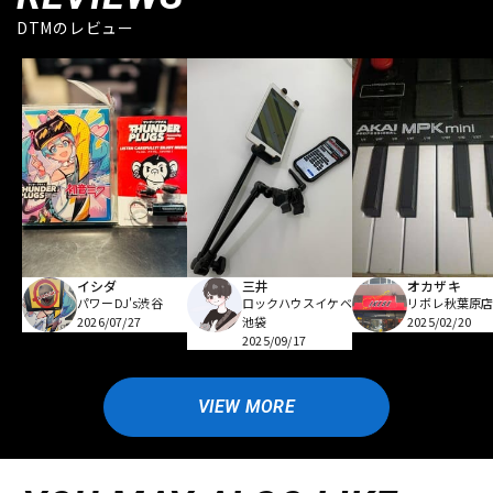
DTMのレビュー
イシダ
三井
オカザキ
パワーDJ's渋谷
ロックハウスイケベ
リボレ秋葉原
2026/07/27
池袋
2025/02/20
2025/09/17
VIEW MORE