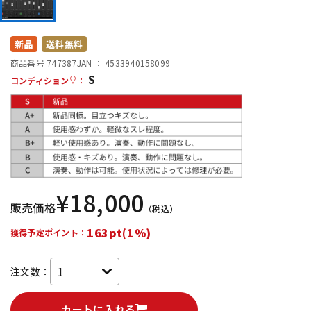
DTM オンライン納品
レコーディング機器
新品
送料無料
配信/ライブ機器
楽器アクセサリ
商品番号 747387
JAN ：
4533940158099
S
コンディション
：
中古
ヴィンテージ
¥
18,000
販売価格
（税込）
163pt(1%)
獲得予定ポイント：
注文数：
カートに入れる