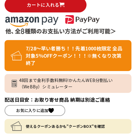
カートに入れる
7/28～早い者勝ち！！先着1000枚限定 全品
対象5％OFFクーポン！！！※無くなり次第
終了
48回まで金利手数料無料!かんたんWEB分割払い
（WeBBy）シミュレーター
配送日目安：お取り寄せ商品 納期は別途ご連絡
お気に入りに追加
使えるクーポンあるかも"クーポンBOX"を確認