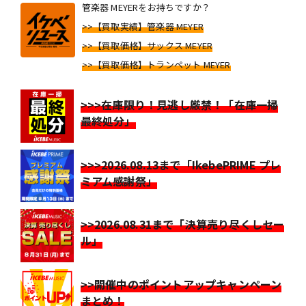
管楽器 MEYERをお持ちですか？
>>【買取実績】管楽器 MEYER
>>【買取価格】サックス MEYER
>>【買取価格】トランペット MEYER
>>>在庫限り！見逃し厳禁！「在庫一掃
最終処分」
>>>2026.08.13まで「IkebePRIME プレ
ミアム感謝祭」
>>2026.08.31まで「決算売り尽くしセー
ル」
>>開催中のポイントアップキャンペーン
まとめ！