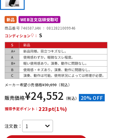
DTM オンライン納品
レコーディング機器
新品
WEB注文店頭受取可
配信/ライブ機器
楽器アクセサリ
商品番号 746587
JAN ：
0812821009946
S
コンディション
：
中古
ヴィンテージ
メーカー希望小売価格
¥
30,690
（税込）
¥
24,552
販売価格
20% OFF
（税込）
223pt(1%)
獲得予定ポイント：
注文数：