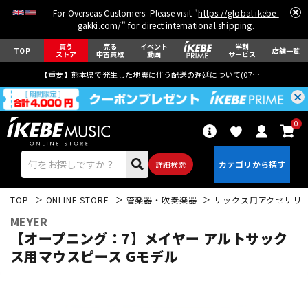
For Overseas Customers: Please visit "
https://global.ikebe-
gakki.com/
" for direct international shipping.
買う
売る
イベント
学割
TOP
店舗一覧
ストア
中古買取
動画
サービス
【重要】熊本県で発生した地震に伴う配送の遅延について(
07月29日
更新)
0
詳細検索
TOP
ONLINE STORE
管楽器・吹奏楽器
サックス用アクセサリ
MEYER
【オープニング：7】メイヤー アルトサック
ス用マウスピース Gモデル
エレキギター
アコギ/エレアコ