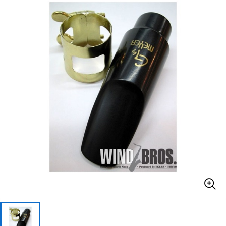
ベース
ウクレレ
ドラム
パーカッション
キーボード
電子ピアノ
管楽器
その他楽器
アンプ
エフェクター
DJ機器
DTM