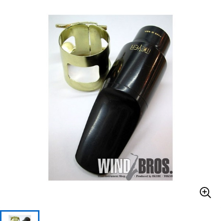
ベース
ウクレレ
ドラム
パーカッション
キーボード
電子ピアノ
管楽器
その他楽器
アンプ
エフェクター
DJ機器
DTM