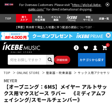
For Overseas Customers: Please visit "
https://global.ikebe-
gakki.com/
" for direct international shipping.
買う
売る
イベント
学割
TOP
店舗一覧
ストア
中古買取
動画
サービス
【重要】熊本県で発生した地震に伴う配送の遅延について(
07月29日
更新)
0
詳細検索
TOP
ONLINE STORE
管楽器・吹奏楽器
サックス用アクセサリ
MEYER
【オープニング：6MS】メイヤー アルトサッ
クス用マウスピース ラバー 《ミディアムフ
ェイシング/スモールチェンバー》
エレキギター
アコギ/エレアコ