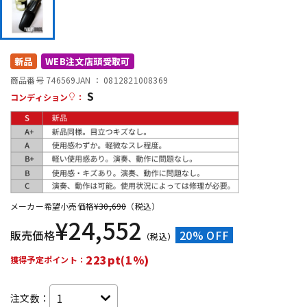
DTM オンライン納品
レコーディング機器
配信/ライブ機器
楽器アクセサリ
新品
WEB注文店頭受取可
商品番号 746569
JAN ：
0812821008369
S
コンディション
：
中古
ヴィンテージ
メーカー希望小売価格
¥
30,690
（税込）
¥
24,552
販売価格
20% OFF
（税込）
223pt(1%)
獲得予定ポイント：
注文数：