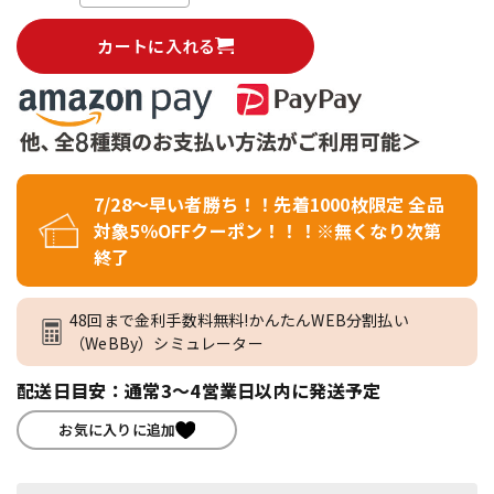
カートに入れる
7/28～早い者勝ち！！先着1000枚限定 全品
対象5％OFFクーポン！！！※無くなり次第
終了
48回まで金利手数料無料!かんたんWEB分割払い
（WeBBy）シミュレーター
配送日目安：通常3～4営業日以内に発送予定
お気に入りに追加