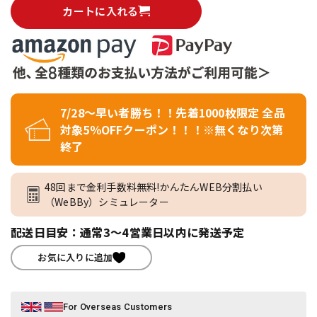
カートに入れる
7/28～早い者勝ち！！先着1000枚限定 全品
対象5％OFFクーポン！！！※無くなり次第
終了
48回まで金利手数料無料!かんたんWEB分割払い
（WeBBy）シミュレーター
配送日目安：通常3～4営業日以内に発送予定
お気に入りに追加
For Overseas Customers