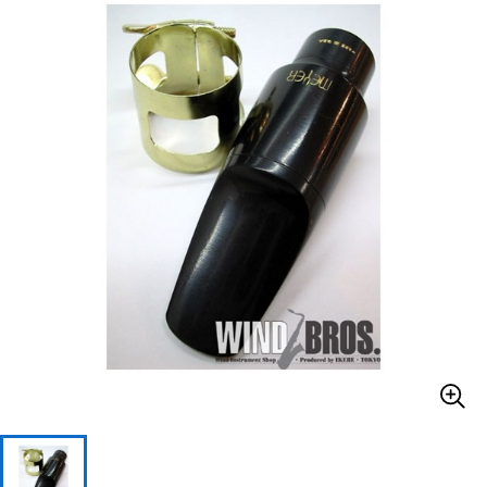
ベース
ウクレレ
ドラム
パーカッション
キーボード
電子ピアノ
管楽器
その他楽器
アンプ
エフェクター
DJ機器
DTM