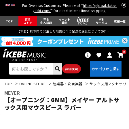
For Overseas Customers: Please visit "
https://global.ikebe-
gakki.com/
" for direct international shipping.
買う
売る
イベント
学割
TOP
店舗一覧
ストア
中古買取
動画
サービス
【重要】熊本県で発生した地震に伴う配送の遅延について(
07月29日
更新)
0
詳細検索
TOP
ONLINE STORE
管楽器・吹奏楽器
サックス用アクセサリ
MEYER
【オープニング：6MM】メイヤー アルトサ
ックス用マウスピース ラバー
エレキギター
アコギ/エレアコ