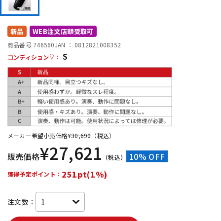
DTM オンライン納品
レコーディング機器
新品
WEB注文店頭受取可
配信/ライブ機器
楽器アクセサリ
商品番号 746560
JAN ：
0812821008352
S
コンディション
：
中古
ヴィンテージ
メーカー希望小売価格
¥
30,690
（税込）
¥
27,621
販売価格
10% OFF
（税込）
251pt(1%)
獲得予定ポイント：
注文数：