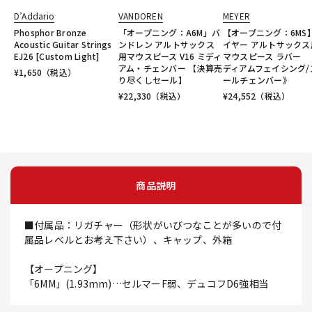
D’Addario
VANDOREN
MEYER
Phosphor Bronze
「オープニング：A6M」バ
【オープニング：6MS
Acoustic Guitar Strings
ンドレン アルトサックス
イヤー アルトサックス
EJ26 [Custom Light]
用マウスピース V16 ミディ
マウスピース ラバー 
アム・チェンバー 【決算売
ディアムフェイシング/
¥
1,650
（税込）
り尽くしセール】
ールチェンバー》
¥
22,330
（税込）
¥
24,552
（税込）
商品説明
■付属品：リガチャー（形状がいびつなことが多いので付
属品レベルとお考え下さい）、キャップ、外箱
【オープニング】
「6MM」(1.93mm)…セルマーF弱、デュコフD6強相当