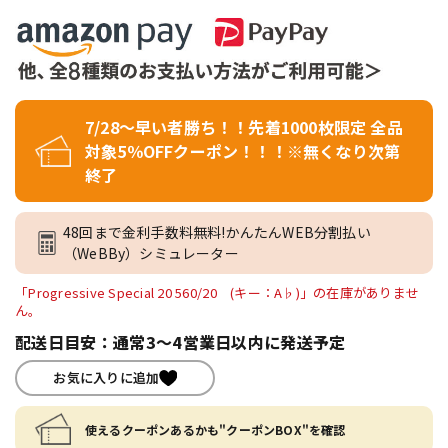
7/28～早い者勝ち！！先着1000枚限定 全品
対象5％OFFクーポン！！！※無くなり次第
終了
48回まで金利手数料無料!かんたんWEB分割払い
（WeBBy）シミュレーター
「Progressive Special 20 560/20 (キー：A♭)」の在庫がありませ
ん。
配送日目安：通常3～4営業日以内に発送予定
お気に入りに追加
使えるクーポンあるかも"クーポンBOX"を確認