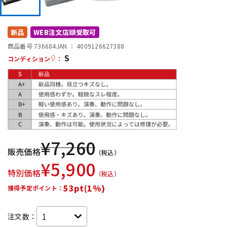
DTM オンライン納品
レコーディング機器
新品
WEB注文店頭受取可
配信/ライブ機器
楽器アクセサリ
商品番号 736684
JAN ：
4009126627388
S
コンディション
：
中古
ヴィンテージ
¥
7,260
販売価格
（税込）
¥
5,900
特別価格
（税込）
53pt(1%)
獲得予定ポイント：
注文数：