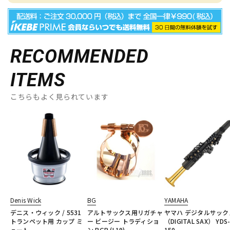
RECOMMENDED
ITEMS
こちらもよく見られています
Denis Wick
BG
YAMAHA
デニス・ウィック / 5531
アルトサックス用リガチャ
ヤマハ デジタルサック
トランペット用 カップ ミ
ー ビージー トラディショ
（DIGITAL SAX） YDS
ュート
ン RGP (L19)
150