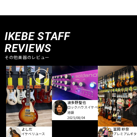
IKEBE STAFF
REVIEWS
その他楽器のレビュー
波多野聖也
ロックハウスイケベ
池袋
2025/08/04
よしだ
冨岡 紗奈
イケベリユース
プレミアムギタ