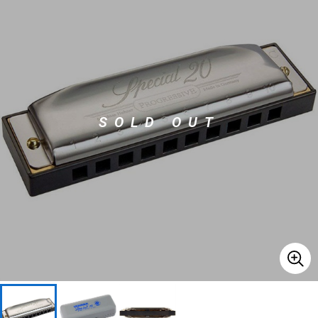
ベース
ウクレレ
ドラム
パーカッション
SOLD OUT
キーボード
電子ピアノ
管楽器
その他楽器
アンプ
エフェクター
DJ機器
DTM