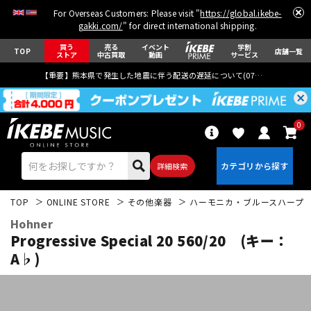
For Overseas Customers: Please visit "
https://global.ikebe-
gakki.com/
" for direct international shipping.
買う
売る
イベント
学割
TOP
店舗一覧
ストア
中古買取
動画
サービス
【重要】熊本県で発生した地震に伴う配送の遅延について(
07月29日
更新)
0
詳細検索
TOP
ONLINE STORE
その他楽器
ハーモニカ・ブルースハープ
Hohner
Progressive Special 20 560/20 (キー：
A♭)
エレキギター
アコギ/エレアコ