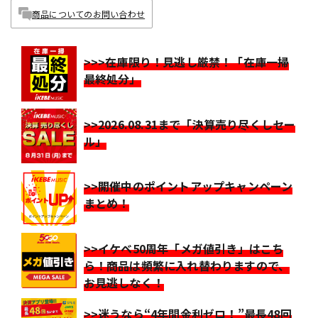
商品についてのお問い合わせ
>>>在庫限り！見逃し厳禁！「在庫一掃
最終処分」
>>2026.08.31まで「決算売り尽くしセー
ル」
>>開催中のポイントアップキャンペーン
まとめ！
>>イケベ50周年「メガ値引き」はこち
ら！商品は頻繁に入れ替わりますので、
お見逃しなく！
>>迷うなら“4年間金利ゼロ！”最長48回