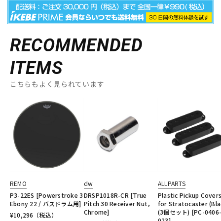
RECOMMENDED
ITEMS
こちらもよく見られています
REMO
dw
ALLPARTS
P3-22ES [Powerstroke 3
DRSP1018R-CR [True
Plastic Pickup Cover
Ebony 22 / バスドラム用]
Pitch 30 Receiver Nut，
for Stratocaster (Bla
Chrome]
(3個セット) [PC-0406
¥
10,296
（税込）
023]