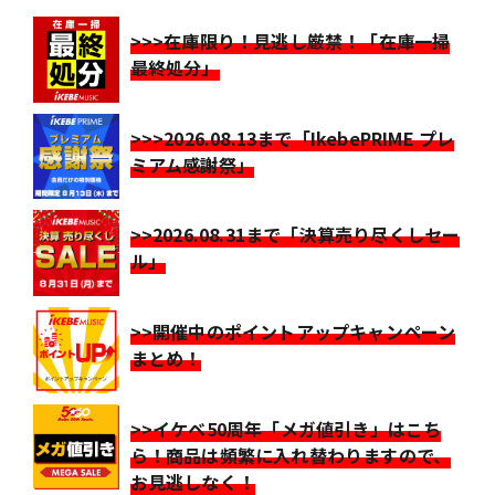
>>>在庫限り！見逃し厳禁！「在庫一掃
最終処分」
>>>2026.08.13まで「IkebePRIME プレ
ミアム感謝祭」
>>2026.08.31まで「決算売り尽くしセー
ル」
>>開催中のポイントアップキャンペーン
まとめ！
>>イケベ50周年「メガ値引き」はこち
ら！商品は頻繁に入れ替わりますので、
お見逃しなく！