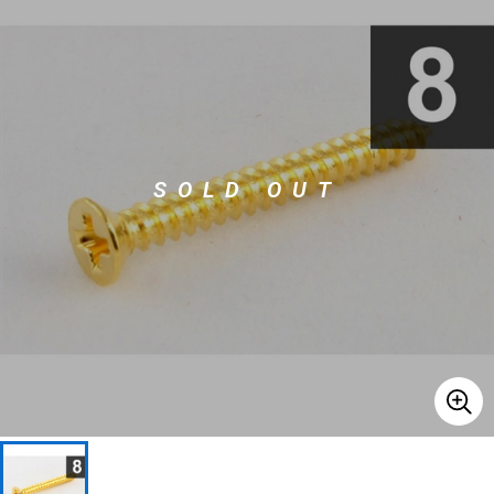
ベース
ウクレレ
ドラム
パーカッション
SOLD OUT
キーボード
電子ピアノ
管楽器
その他楽器
アンプ
エフェクター
DJ機器
DTM