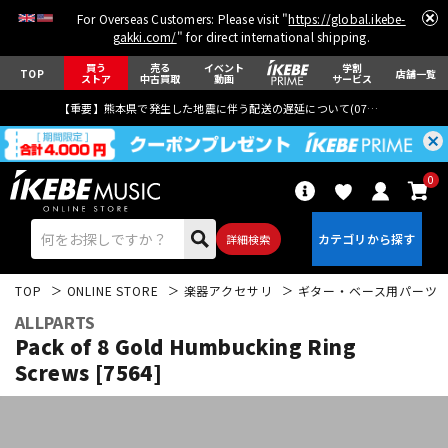
For Overseas Customers: Please visit "
https://global.ikebe-
gakki.com/
" for direct international shipping.
買う
売る
イベント
学割
TOP
店舗一覧
ストア
中古買取
動画
サービス
【重要】熊本県で発生した地震に伴う配送の遅延について(
07月29日
更新)
0
詳細検索
TOP
ONLINE STORE
楽器アクセサリ
ギター・ベース用パーツ
ALLPARTS
Pack of 8 Gold Humbucking Ring
Screws [7564]
エレキギター
アコギ/エレアコ