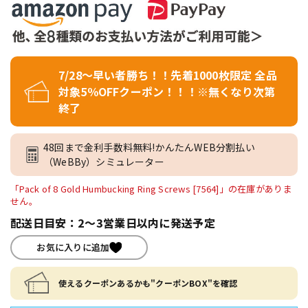
7/28～早い者勝ち！！先着1000枚限定 全品
対象5％OFFクーポン！！！※無くなり次第
終了
48回まで金利手数料無料!かんたんWEB分割払い
（WeBBy）シミュレーター
「Pack of 8 Gold Humbucking Ring Screws [7564]」の在庫がありま
せん。
配送日目安：2～3営業日以内に発送予定
お気に入りに追加
使えるクーポンあるかも"クーポンBOX"を確認