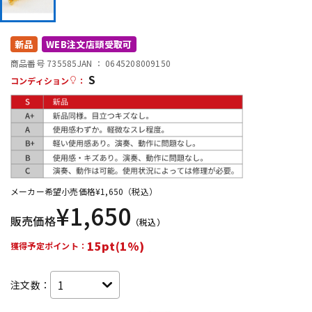
DTM オンライン納品
レコーディング機器
新品
WEB注文店頭受取可
配信/ライブ機器
楽器アクセサリ
商品番号 735585
JAN ：
0645208009150
S
コンディション
：
中古
ヴィンテージ
メーカー希望小売価格
¥
1,650
（税込）
¥
1,650
販売価格
（税込）
15pt(1%)
獲得予定ポイント：
注文数：