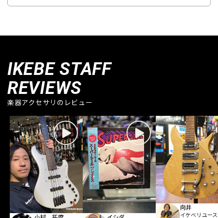
IKEBE STAFF
REVIEWS
楽器アクセサリのレビュー
向井
イケベリユース
小村 拓摩
イシダ