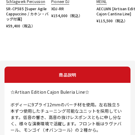
Schlagwerk Percussion
Pioneer DJ
MEINL
SR-CP585 [Super Agile
XDJ-RR
AECLWN [Artisan Edi
Cappuccino / カホン・バ
Cajon Cantina Line]
¥
154,000
（税込）
ッグ付属]
¥
115,500
（税込）
¥
59,400
（税込）
商品説明
☆Artisan Edition Cajon Buleria Line☆
ボディーに9プライ12mmのバーチ材を使用。左右独立５
本ずつ使用したチューニング可能なユニットを採用してい
ます。低音の響き、高音の抜けレスポンスともに申し分な
く、様々な演奏環境で活躍します。フロント板はラヴァバ
ール、モンゴイ（オバンコール）の２種から。