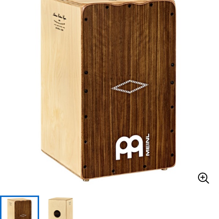
ベース
ウクレレ
ドラム
パーカッション
キーボード
電子ピアノ
管楽器
その他楽器
アンプ
エフェクター
DJ機器
DTM