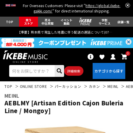
For Overseas Customers: Please visit "
https://global.ikebe-
gakki.com/
" for direct international shipping.
買う
売る
イベント
学割
TOP
店舗一覧
ストア
中古買取
動画
サービス
【重要】熊本県で発生した地震に伴う配送の遅延について(
07月29日
更新)
0
詳細検索
TOP
ONLINE STORE
パーカッション
カホン
MEINL
AEB
MEINL
AEBLMY [Artisan Edition Cajon Buleria
Line / Mongoy]
エレキギター
アコギ/エレアコ