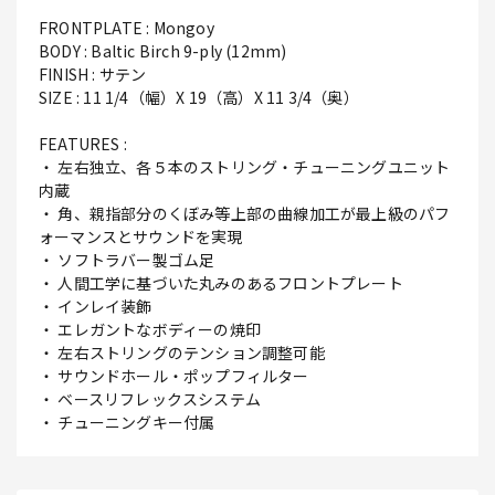
FRONTPLATE : Mongoy
BODY : Baltic Birch 9-ply (12mm)
FINISH : サテン
SIZE : 11 1/4（幅）X 19（高）X 11 3/4（奥）
FEATURES :
・ 左右独立、各５本のストリング・チューニングユニット
内蔵
・ 角、親指部分のくぼみ等上部の曲線加工が最上級のパフ
ォーマンスとサウンドを実現
・ ソフトラバー製ゴム足
・ 人間工学に基づいた丸みのあるフロントプレート
・ インレイ装飾
・ エレガントなボディーの焼印
・ 左右ストリングのテンション調整可能
・ サウンドホール・ポップフィルター
・ ベースリフレックスシステム
・ チューニングキー付属