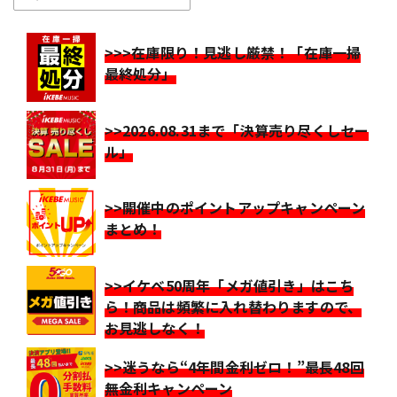
>>>在庫限り！見逃し厳禁！「在庫一掃
最終処分」
>>2026.08.31まで「決算売り尽くしセー
ル」
>>開催中のポイントアップキャンペーン
まとめ！
>>イケベ50周年「メガ値引き」はこち
ら！商品は頻繁に入れ替わりますので、
お見逃しなく！
>>迷うなら“4年間金利ゼロ！”最長48回
無金利キャンペーン