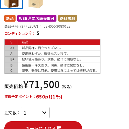
DTM オンライン納品
レコーディング機器
新品
WEB注文店頭受取可
送料無料
配信/ライブ機器
楽器アクセサリ
商品番号 734428
JAN ：
0840553089028
S
コンディション
：
中古
ヴィンテージ
¥
71,500
販売価格
（税込）
650pt(1%)
獲得予定ポイント：
注文数：
カートに入れる