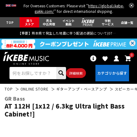
For Overseas Customers: Please visit "
https://global.ikebe-
gakki.com/
" for direct international shipping.
買う
売る
イベント
学割
TOP
店舗一覧
ストア
中古買取
動画
サービス
【重要】熊本県で発生した地震に伴う配送の遅延について(
07月29日
更新)
0
詳細検索
TOP
ONLINE STORE
ギターアンプ・ベースアンプ
スピーカー
GR Bass
AT 112H [1x12 / 6.3kg Ultra light Bass
Cabinet!]
エレキギター
アコギ/エレアコ