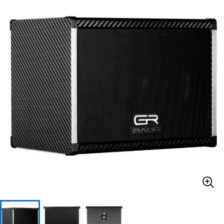
ベース
ウクレレ
ドラム
パーカッション
キーボード
電子ピアノ
管楽器
その他楽器
アンプ
エフェクター
DJ機器
DTM