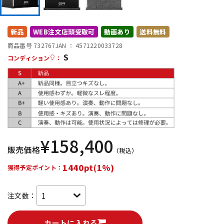
DTM オンライン納品
レコーディング機器
新品
WEB注文店頭受取可
動画あり
送料無料
配信/ライブ機器
楽器アクセサリ
商品番号 732767
JAN ：
4571220033728
S
コンディション
：
中古
ヴィンテージ
¥
158,400
販売価格
（税込）
1440pt(1%)
獲得予定ポイント：
注文数：
カートに入れる