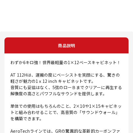
商品説明
わずか6キロ強！世界最軽量の1×12ベースキャビネット！
AT 112Hは、運搬の度にベーシストを笑顔にする、驚きの
軽さが魅力の1ｘ12 inch キャビネットです。
音質にも妥協はなく、5弦のローＢまでクリアーに再生する
解像度の高さとパワフルなサウンドを提供します。
単体での使用はもちろんのこと、2×10や1×15キャビネッ
トと組み合わせることで、高音質の「サウンドウォール」
を構築できます。
AeroTechラインでは、GRの驚異的な革新的カーボンファ