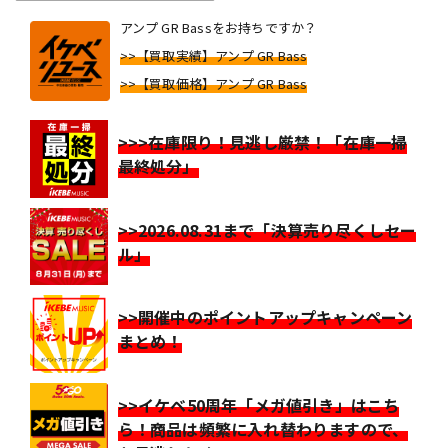
アンプ GR Bassをお持ちですか？
>>【買取実績】アンプ GR Bass
>>【買取価格】アンプ GR Bass
>>>在庫限り！見逃し厳禁！「在庫一掃
最終処分」
>>2026.08.31まで「決算売り尽くしセー
ル」
>>開催中のポイントアップキャンペーン
まとめ！
>>イケベ50周年「メガ値引き」はこち
ら！商品は頻繁に入れ替わりますので、