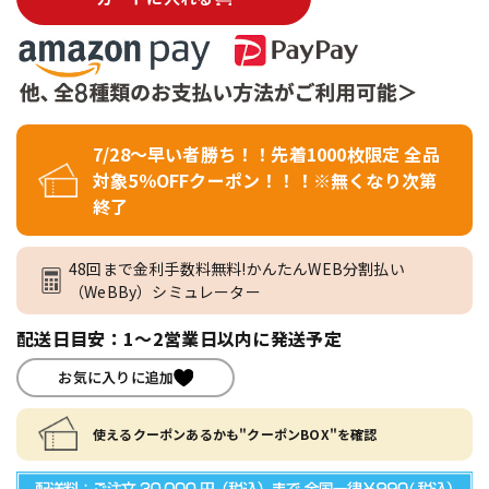
7/28～早い者勝ち！！先着1000枚限定 全品
対象5％OFFクーポン！！！※無くなり次第
終了
48回まで金利手数料無料!かんたんWEB分割払い
（WeBBy）シミュレーター
配送日目安：1～2営業日以内に発送予定
お気に入りに追加
使えるクーポンあるかも"クーポンBOX"を確認