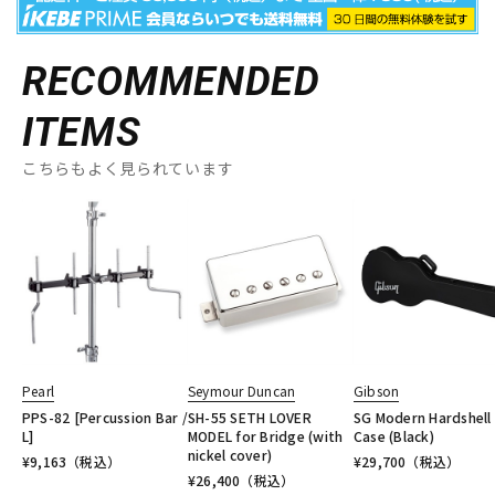
RECOMMENDED
ITEMS
こちらもよく見られています
Pearl
Seymour Duncan
Gibson
PPS-82 [Percussion Bar /
SH-55 SETH LOVER
SG Modern Hardshell
L]
MODEL for Bridge (with
Case (Black)
nickel cover)
¥
9,163
（税込）
¥
29,700
（税込）
¥
26,400
（税込）