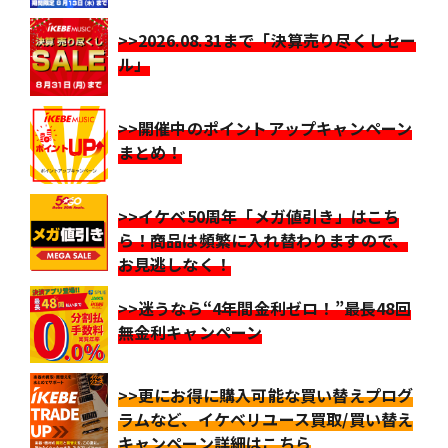
>>2026.08.31まで「決算売り尽くしセー
ル」
>>開催中のポイントアップキャンペーン
まとめ！
>>イケベ50周年「メガ値引き」はこち
ら！商品は頻繁に入れ替わりますので、
お見逃しなく！
>>迷うなら“4年間金利ゼロ！”最長48回
無金利キャンペーン
>>更にお得に購入可能な買い替えプログ
ラムなど、イケベリユース買取/買い替え
キャンペーン詳細はこちら