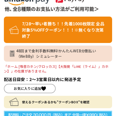
7/28～早い者勝ち！！先着1000枚限定 全品
対象5％OFFクーポン！！！※無くなり次第
終了
48回まで金利手数料無料!かんたんWEB分割払い
（WeBBy）シミュレーター
「ホーム [吸音カホン/クロッカス]【大阪発「LiME（ライム）」カホ
ン】」の在庫がありません。
配送日目安：2～3営業日以内に発送予定
お気に入りに追加
使えるクーポンあるかも"クーポンBOX"を確認