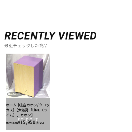
RECENTLY VIEWED
最近チェックした商品
ホーム [吸音カホン/クロッ
カス]【大阪発「LiME（ラ
イム）」カホン】
SOLD OUT
¥15,950
販売価格
(税込)