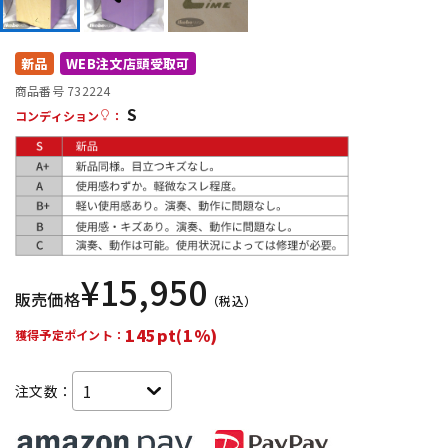
DTM オンライン納品
レコーディング機器
新品
WEB注文店頭受取可
配信/ライブ機器
楽器アクセサリ
商品番号 732224
S
コンディション
：
中古
ヴィンテージ
¥
15,950
販売価格
（税込）
145pt(1%)
獲得予定ポイント：
注文数：