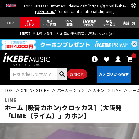
For Overseas Customers: Please visit "
https://global.ikebe-
gakki.com/
" for direct international shipping.
買う
売る
イベント
学割
TOP
店舗一覧
ストア
中古買取
動画
サービス
【重要】熊本県で発生した地震に伴う配送の遅延について(
07月29日
更新)
0
詳細検索
TOP
ONLINE STORE
パーカッション
カホン
LiME
ホー
LiME
ホーム [吸音カホン/クロッカス]【大阪発
「LiME（ライム）」カホン】
エレキギター
アコギ/エレアコ