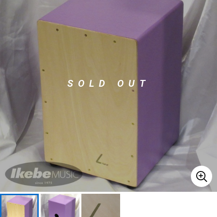
ベース
ウクレレ
ドラム
パーカッション
SOLD OUT
キーボード
電子ピアノ
管楽器
その他楽器
アンプ
エフェクター
DJ機器
DTM