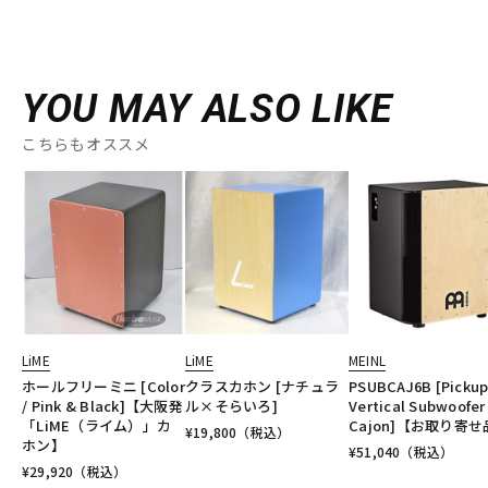
YOU MAY ALSO LIKE
こちらもオススメ
LiME
LiME
MEINL
ホールフリーミニ [Color
クラスカホン [ナチュラ
PSUBCAJ6B [Picku
/ Pink & Black]【大阪発
ル×そらいろ]
Vertical Subwoofer
「LiME（ライム）」カ
Cajon]【お取り寄
¥
19,800
（税込）
ホン】
¥
51,040
（税込）
¥
29,920
（税込）