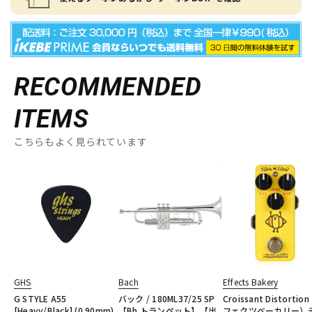
RECOMMENDED
ITEMS
こちらもよく見られています
GHS
Bach
Effects Bakery
G STYLE A55
バック / 180ML37/25 SP
Croissant Distorti
[Heavy/Black] (0.90mm)
【Bb トランペット】【出
フェクツベーカリー）