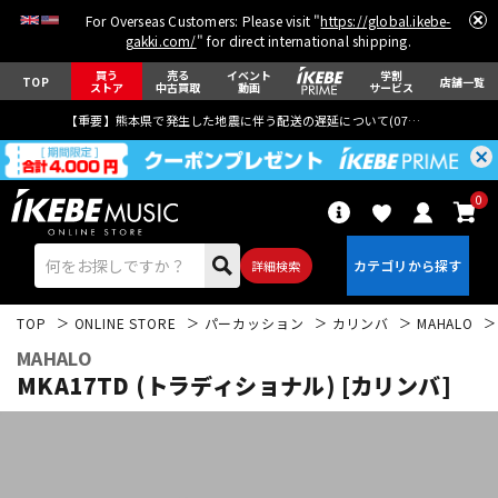
For Overseas Customers: Please visit "
https://global.ikebe-
gakki.com/
" for direct international shipping.
買う
売る
イベント
学割
TOP
店舗一覧
ストア
中古買取
動画
サービス
【重要】熊本県で発生した地震に伴う配送の遅延について(
07月29日
更新)
0
詳細検索
TOP
ONLINE STORE
パーカッション
カリンバ
MAHALO
MAHALO
MKA17TD (トラディショナル) [カリンバ]
エレキギター
アコギ/エレアコ