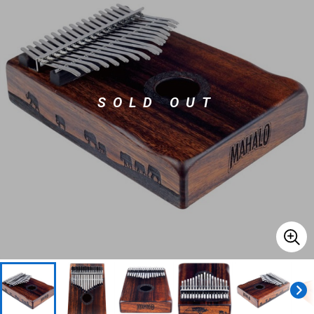
ベース
ウクレレ
ドラム
パーカッション
SOLD OUT
キーボード
電子ピアノ
管楽器
その他楽器
アンプ
エフェクター
DJ機器
DTM