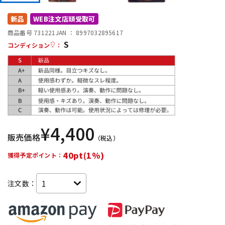
DTM オンライン納品
レコーディング機器
新品
WEB注文店頭受取可
商品番号 731221
JAN ：
8997032895617
S
配信/ライブ機器
楽器アクセサリ
コンディション
：
中古
ヴィンテージ
¥
4,400
販売価格
（税込）
40pt(1%)
獲得予定ポイント：
注文数：