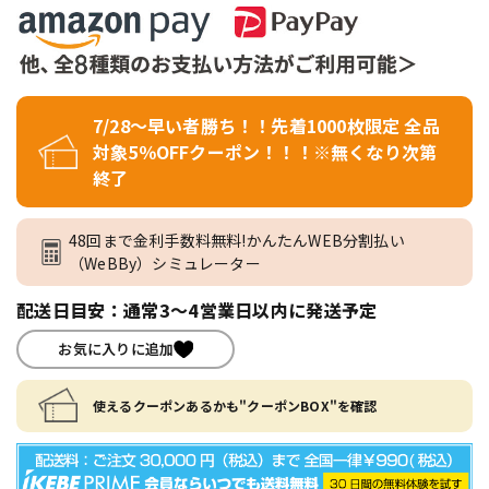
7/28～早い者勝ち！！先着1000枚限定 全品
対象5％OFFクーポン！！！※無くなり次第
終了
48回まで金利手数料無料!かんたんWEB分割払い
（WeBBy）シミュレーター
配送日目安：通常3～4営業日以内に発送予定
お気に入りに追加
使えるクーポンあるかも"クーポンBOX"を確認