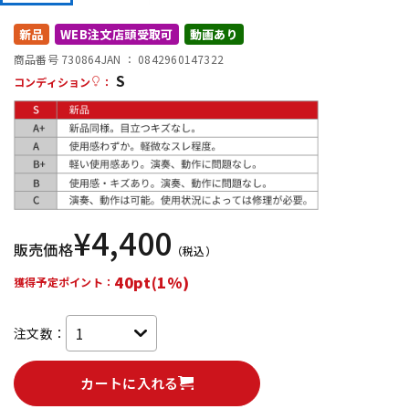
DTM オンライン納品
レコーディング機器
新品
WEB注文店頭受取可
動画あり
商品番号 730864
JAN ：
0842960147322
S
配信/ライブ機器
楽器アクセサリ
コンディション
：
中古
ヴィンテージ
¥
4,400
販売価格
（税込）
40pt(1%)
獲得予定ポイント：
注文数：
カートに入れる