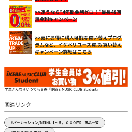
>>迷うなら“4年間金利ゼロ！”最長48回
無金利キャンペーン
>>更にお得に購入可能な買い替えプログ
ラムなど、イケベリユース買取/買い替え
キャンペーン詳細はこちら
学生さんならいつでもお得『IKEBE MUSIC CLUB Student』
関連リンク
パーカッション/MEINL【～５，０００円】 商品一覧