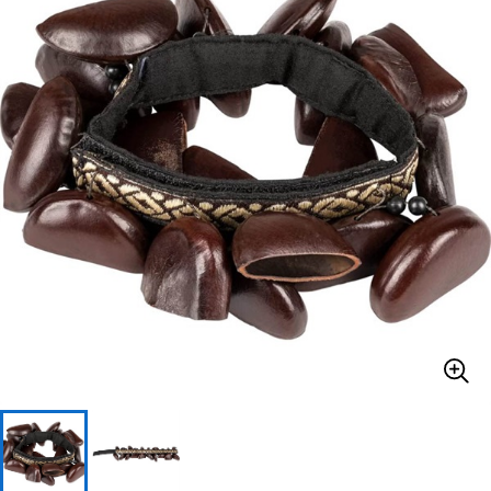
ベース
ウクレレ
ドラム
パーカッション
キーボード
電子ピアノ
管楽器
その他楽器
アンプ
エフェクター
DJ機器
DTM