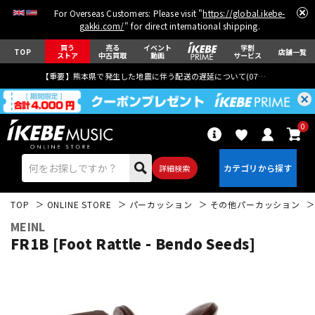
For Overseas Customers: Please visit "
https://global.ikebe-
gakki.com/
" for direct international shipping.
買う
売る
イベント
学割
TOP
店舗一覧
ストア
中古買取
動画
サービス
【重要】熊本県で発生した地震に伴う配送の遅延について(
07月29日
更新)
0
詳細検索
TOP
ONLINE STORE
パーカッション
その他パーカッション
MEINL
FR1B [Foot Rattle - Bendo Seeds]
エレキギター
アコギ/エレアコ