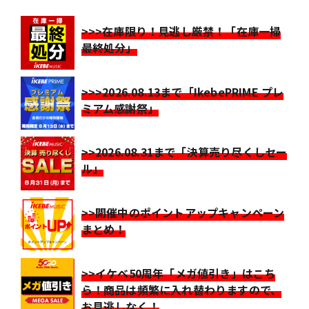
>>>在庫限り！見逃し厳禁！「在庫一掃
最終処分」
>>>2026.08.13まで「IkebePRIME プレ
ミアム感謝祭」
>>2026.08.31まで「決算売り尽くしセー
ル」
>>開催中のポイントアップキャンペーン
まとめ！
>>イケベ50周年「メガ値引き」はこち
ら！商品は頻繁に入れ替わりますので、
お見逃しなく！