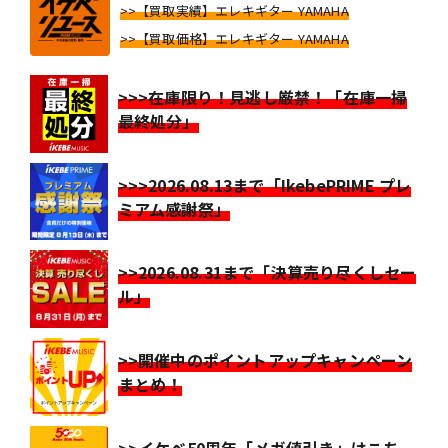
>>【買取実績】エレキギター YAMAHA
>>【買取価格】エレキギター YAMAHA
>>>在庫限り！見逃し厳禁！「在庫一掃
最終処分」
>>>2026.08.13まで「IkebePRIME プレ
ミアム感謝祭」
>>2026.08.31まで「決算売り尽くしセー
ル」
>>開催中のポイントアップキャンペーン
まとめ！
>>イケベ50周年「メガ値引き」はこち