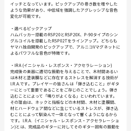
イッチとなっています。ピックアップの巻き数を増やした
ような効果があり、中低域を強調したアグレッシブな音色
変化が可能です。
・選べるピックアップ
ハムバッカー搭載のRSP20とRSP20X、P-90タイプのシン
グルコイルを搭載したRSP02Tをラインアップ。どちらも
ヤマハ独自開発のピックアップで、アルニコVマグネットに
よるパワフルな音色が特徴です。
・IRA (イニシャル・レスポンス・アクセラレーション)
完成後の楽器に適切な振動を与えることで、木材間あるい
は木材と塗装膜などに存在するストレスを解消する技術が
I.R.A.です。プレイヤーの皆さんは「弾き込むこと」がギタ
ーにとって重要であることをご存じのことでしょう。弾き
込むことによって「鳴りがよくなる」といわれています。
その理由は、ネックと指板などの木材間、木材と塗膜間、
材とハードウェア間などに生じているストレスが、弾き込
むことによって馴染んで一体となって響くようになるから
です。I.R.A.（イニシャル・レスポンス・アクセラレーショ
ン)とは、完成品のギターに対してそのギター固有の振動を