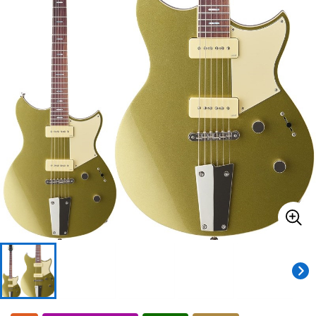
ドラム
パーカッション
キーボード
電子ピアノ
管楽器
その他楽器
アンプ
エフェクター
DJ機器
DTM
DTM オンライン納品
レコーディング機器