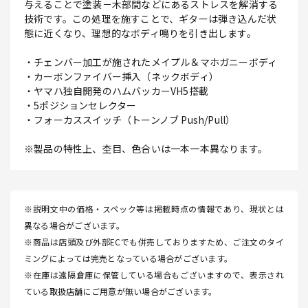
与えることで塗装－木部間などにあるストレスを解消する
技術です。この処理を施すことで、ギターは弾き込んだ状
態に近くなり、理想的なボディ鳴りを引き出します。
・チェンバー加工が施されたメイプル＆マホガニーボディ
・カーボンファイバー挿入（ネックボディ）
・ヤマハ独自開発のハムバッカーVH5搭載
・5ポジションセレクター
・フォーカススイッチ（トーンノブ Push/Pull）
※製品の特性上、杢目、色合いは一本一本異なります。
※説明文中の価格・スペック等は掲載時点の情報であり、現状とは
異なる場合がございます。
※商品は店頭及び外部ECでも併売しておりますため、ご注文のタイ
ミングによっては完売となっている場合がございます。
※在庫は遠隔倉庫に保管している場合もございますので、表示され
ている取扱店舗にご用意が無い場合がございます。