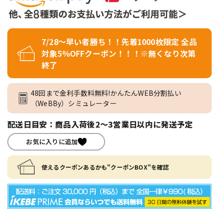
7/28～早い者勝ち！！先着1000枚限定 全品
対象5％OFFクーポン！！！※無くなり次第
終了
48回まで金利手数料無料!かんたんWEB分割払い
（WeBBy）シミュレーター
配送日目安：商品入荷後2～3営業日以内に発送予定
お気に入りに追加
使えるクーポンあるかも"クーポンBOX"を確認