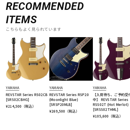
RECOMMENDED
ITEMS
こちらもよく見られています
YAMAHA
YAMAHA
YAMAHA
REVSTAR Series RS02CB
REVSTAR Series RSP20
【入荷待ち、ご予約受
[SRS02CBHG]
(Moonlight Blue)
中】 REVSTAR Series
[SRSP20MLB]
RSS02T (Hot Merlot)
¥
214,500
（税込）
[SRSS02THML]
¥
269,500
（税込）
¥
105,600
（税込）