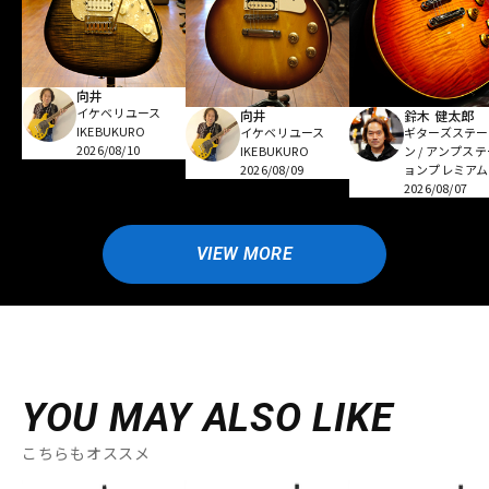
向井
イケベリユース
向井
鈴木 健太郎
IKEBUKURO
イケベリユース
ギターズステー
2026/08/10
IKEBUKURO
ン / アンプス
2026/08/09
ョンプレミアム
2026/08/07
VIEW MORE
YOU MAY ALSO LIKE
こちらもオススメ