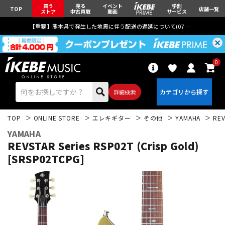
買う
売る
イベント
学割
TOP
店舗一覧
ストア
中古買取
動画
サービス
【重要】熊本県で発生した地震に伴う配送の遅延について(
07月29日
更新)
0
詳細検索
TOP
ONLINE STORE
エレキギター
その他
YAMAHA
REV
YAMAHA
REVSTAR Series RSP02T (Crisp Gold)
[SRSP02TCPG]
エレキギター
アコギ/エレアコ
ベース
ウクレレ