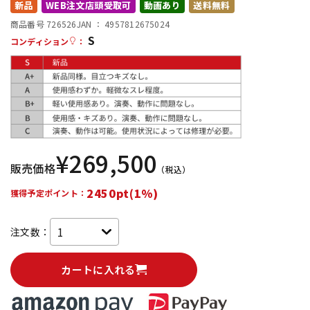
新品
WEB注文店頭受取可
動画あり
送料無料
配信/ライブ機器
楽器アクセサリ
商品番号 726526
JAN ：
4957812675024
S
コンディション
：
中古
ヴィンテージ
¥
269,500
販売価格
（税込）
2450pt(1%)
獲得予定ポイント：
注文数：
カートに入れる