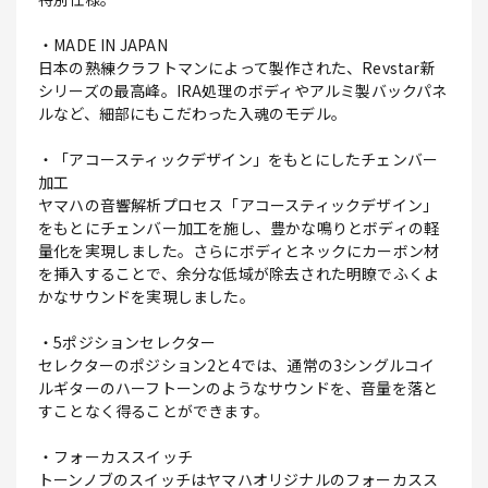
・MADE IN JAPAN
日本の熟練クラフトマンによって製作された、Revstar新
シリーズの最高峰。IRA処理のボディやアルミ製バックパネ
ルなど、細部にもこだわった入魂のモデル。
・「アコースティックデザイン」をもとにしたチェンバー
加工
ヤマハの音響解析プロセス「アコースティックデザイン」
をもとにチェンバー加工を施し、豊かな鳴りとボディの軽
量化を実現しました。さらにボディとネックにカーボン材
を挿入することで、余分な低域が除去された明瞭でふくよ
かなサウンドを実現しました。
・5ポジションセレクター
セレクターのポジション2と4では、通常の3シングルコイ
ルギターのハーフトーンのようなサウンドを、音量を落と
すことなく得ることができます。
・フォーカススイッチ
トーンノブのスイッチはヤマハオリジナルのフォーカスス