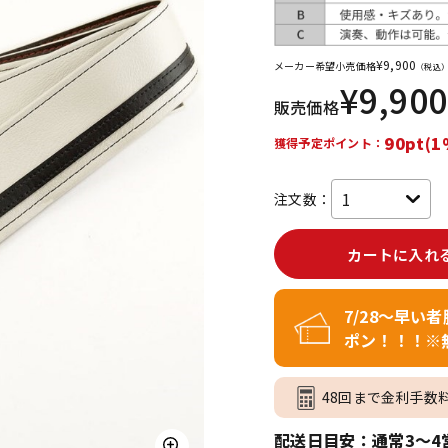
DTM オンラ
レコーディン
イン納品
グ機器
¥
9,900
メーカー希望小売価格
（税込
¥
9,900
販売価格
ジ
90pt(1
獲得予定ポイント：
注文数：
カートに入れ
7/28～早い
ポン！！！※
48回まで金利手数
配送日目安：通常3～4