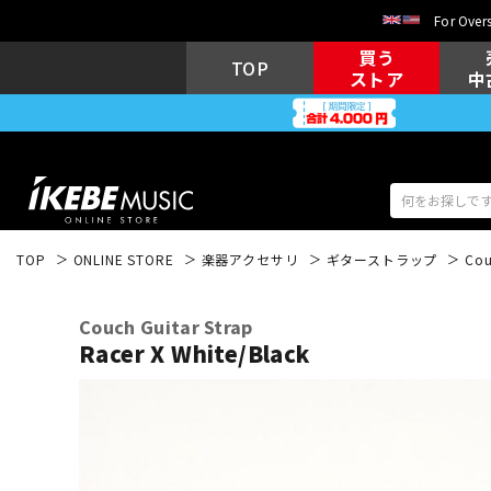
For Overs
買う
TOP
ストア
中
TOP
ONLINE STORE
楽器アクセサリ
ギターストラップ
Cou
アコギ/エレ
エレキギター
アコ
Couch Guitar Strap
Racer X White/Black
キーボード
電子ピアノ