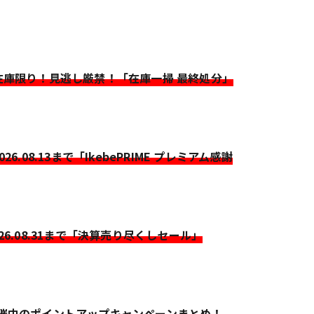
>在庫限り！見逃し厳禁！「在庫一掃 最終処分」
2026.08.13まで「IkebePRIME プレミアム感謝
026.08.31まで「決算売り尽くしセール」
開催中のポイントアップキャンペーンまとめ！