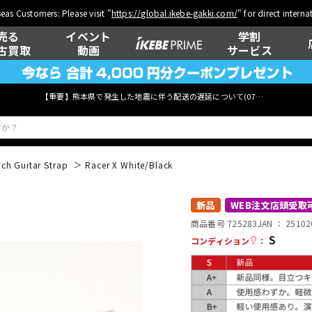
eas Customers: Please visit "
https://global.ikebe-gakki.com/
" for direct intern
売る
イベント
学割
古買取
動画
サービス
【重要】熊本県で発生した地震に伴う配送の遅延について(
07月29日
更新)
ch Guitar Strap
Racer X White/Black
ベース
ウクレレ
新品
WEB注文店頭受取
商品番号 725283
JAN ：
25102
S
コンディション
：
管楽器
その他楽器