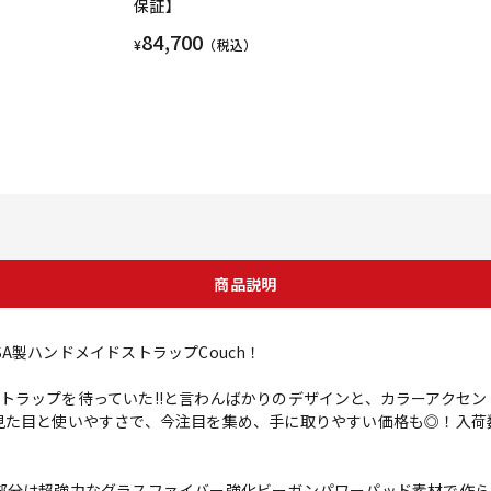
保証】
84,700
¥
（税込）
商品説明
A製ハンドメイドストラップCouch！
ップを待っていた!!と言わんばかりのデザインと、カラーアクセントが魅力のC
見た目と使いやすさで、今注目を集め、手に取りやすい価格も◎！入荷
部分は超強力なグラスファイバー強化ビーガンパワーパッド素材で作