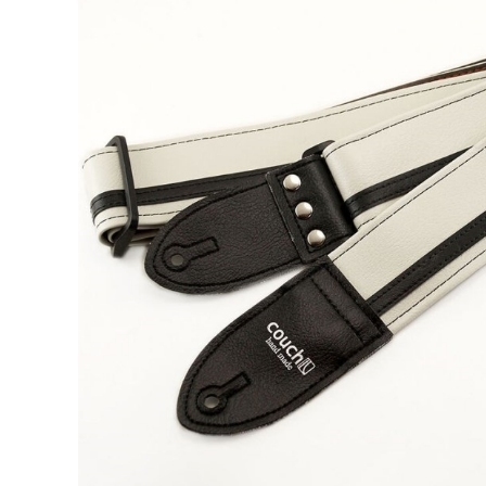
DJ機器
DTM
中古
ヴィンテー