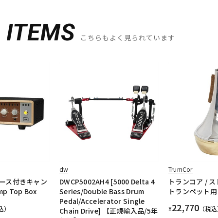
D
ITEMS
こちらもよく見られています
dw
TrumCor
ース付きキャン
DWCP5002AH4 [5000 Delta 4
トランコア / 
p Top Box
Series/Double Bass Drum
トランペット用
Pedal/Accelerator Single
22,770
込）
¥
（税込
Chain Drive] 【正規輸入品/5年