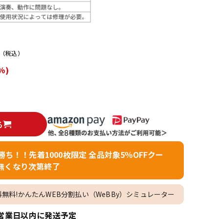
配信/ライブ
楽器アクセサ
機器
リ
）
（税込）
%)
る
者勝ち！！先着1000枚限定 全品対象5％OFFクー
無くなり次第終了
料無料!かんたんWEB分割払い（WeBBy）シミュレーター
営業日以内に発送予定