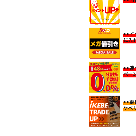
>>
に入
>>
ペー
>>
ケベ