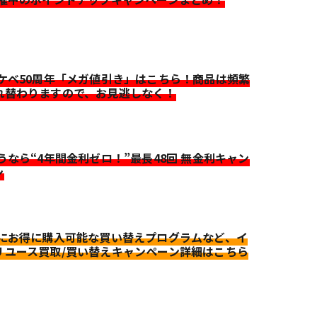
イケベ50周年「メガ値引き」はこちら！商品は頻繁
れ替わりますので、お見逃しなく！
迷うなら“4年間金利ゼロ！”最長48回 無金利キャン
ン
更にお得に購入可能な買い替えプログラムなど、イ
リユース買取/買い替えキャンペーン詳細はこちら