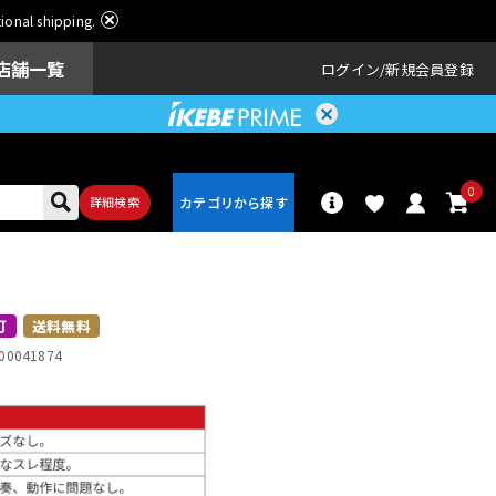
ational shipping.
店舗一覧
ログイン
新規会員登録
0
詳細検索
パーカッショ
ドラム
ン
可
送料無料
00041874
アンプ
エフェクター