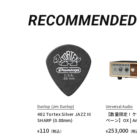
RECOMMENDE
Dunlop (Jim Dunlop)
Universal Audio
482 Tortex Silver JAZZ III
【数量限定！ケ
SHARP (0.88mm)
ペーン】OX | Am
110
253,000
¥
（税込）
¥
（税