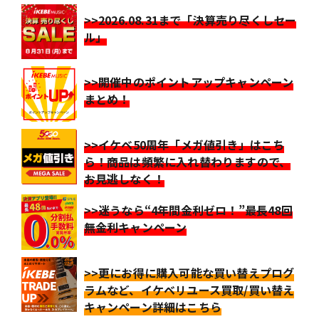
>>2026.08.31まで「決算売り尽くしセー
ル」
>>開催中のポイントアップキャンペーン
まとめ！
>>イケベ50周年「メガ値引き」はこち
ら！商品は頻繁に入れ替わりますので、
お見逃しなく！
>>迷うなら“4年間金利ゼロ！”最長48回
無金利キャンペーン
>>更にお得に購入可能な買い替えプログ
ラムなど、イケベリユース買取/買い替え
キャンペーン詳細はこちら