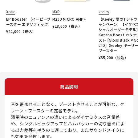
Xotic
MXR
keeley
EP Booster （イーピーブ
M233 MICRO AMP+
【Keeley 夏のTシャ
ースター エキゾティック）
ャンペーン】【イケベ
¥
28,600
（税込）
シャルオーダーモデル
¥
22,000
（税込）
Katana Boost カタ
スト [Gloss Black×G
LTD]（keeley キーリ
ブースター
¥
35,200
（税込）
商品説明
音を歪ませることなく、ブーストさせることが可能な、ク
リーン・ブースターの定番モデル。
演奏時のニュアンスの違いによるダイナミクスの音量差
や、シングルピックアップとハムバッカーの切り替えによ
る出力差等を補うのに適しており、またサウンドメイクに
も効果を発揮します。