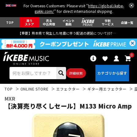
For Overseas Customers: Please visit "
https://global.ikebe-
gakki.com/
" for direct international shipping.
買う
売る
イベント
学割
TOP
店舗一覧
ストア
中古買取
動画
サービス
【重要】熊本県で発生した地震に伴う配送の遅延について(
07月29日
更新)
0
詳細検索
TOP
ONLINE STORE
エフェクター
ギター用エフェクター
MXR
【決算売り尽くしセール】M133 Micro Amp
エレキギター
アコギ/エレアコ