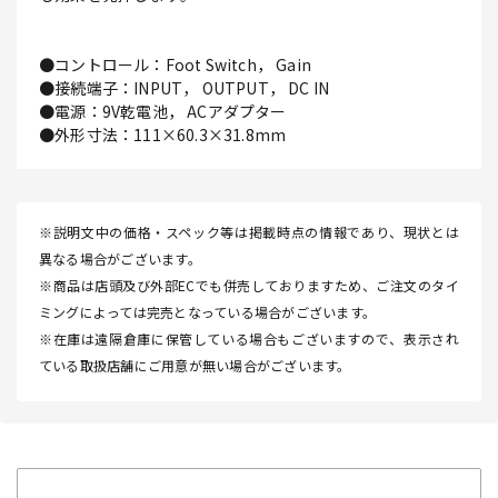
●コントロール：Foot Switch， Gain
●接続端子：INPUT， OUTPUT， DC IN
●電源：9V乾電池， ACアダプター
●外形寸法：111×60.3×31.8mm
※説明文中の価格・スペック等は掲載時点の情報であり、現状とは
異なる場合がございます。
※商品は店頭及び外部ECでも併売しておりますため、ご注文のタイ
ミングによっては完売となっている場合がございます。
※在庫は遠隔倉庫に保管している場合もございますので、表示され
ている取扱店舗にご用意が無い場合がございます。