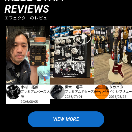
REVIEWS
エフェクターのレビュー
小村 拓摩
黒木 翔平
タカハタ
プレミアムベース大
プレミアムギターズ
イケシブリユー
阪
2026/07/04
2026/05/28
2026/08/05
VIEW MORE