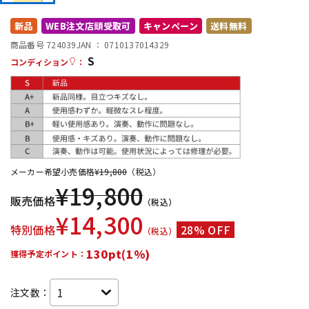
DTM オンライン納品
レコーディング機器
新品
WEB注文店頭受取可
キャンペーン
送料無料
商品番号 724039
JAN ：
0710137014329
S
配信/ライブ機器
楽器アクセサリ
コンディション
：
中古
ヴィンテージ
メーカー希望小売価格
¥
19,800
（税込）
¥
19,800
販売価格
（税込）
¥
14,300
特別価格
28% OFF
（税込）
130pt(1%)
獲得予定ポイント：
注文数：