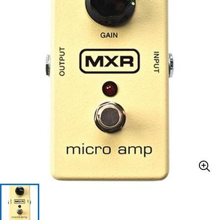
ベース
ウクレレ
ドラム
パーカッション
キーボード
電子ピアノ
管楽器
その他楽器
アンプ
エフェクター
DJ機器
DTM