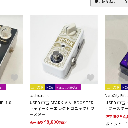
更に絞り込む
er
Chase Bliss Audio
Chocolate Electronics
CNB
COLLISION 
rkglass Electronics
dbx
Death by Audio
DEE
Demeter
di
UMBOLDT ELECTRONICS
Dunlop (Jim Dunlop)
ry
EKO
Electro Harmonix
ELECTROGRAVE
ELECTRONIC AUDI
ntide
EXCEL
EX-Pro
Fortin Amplification
F-Pedals
FRACTAL AUDIO SYSTEMS
Free T
ltone
ユーズド
NEW
ユーズド
NE
取可
WEB注文店頭受取可
GRACE design
GREAT EASTERN FX
GRECO
Greenchild
Gree
tc electronic
VeroCity Effe
IF-1.0
USED 中古 SPARK MINI BOOSTER
USED 中古 H
（ティーシーエレクトロニック）ブ
r ブースター 
Hermida Audio Technology
HORIZON DEVICES
HORNET DEVICE
ースター
¥
8,
販売価格
¥
8,800
販売価格
(税込)
Inner Bamboo Bass Instruments (IBBI)
Interstellar Audio Machines
ポイント：