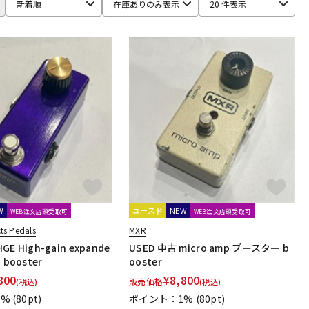
新着順
在庫ありのみ表示
20 件表示
DEVICES
Conisis
COPILOT FX
CopperSound Pedals
ago
DIAMOND Guitar Pedals
Diezel
Digitech
O EXPERIMENTS
Elk
EMMA
Empress Effects
ENDROLL
he Tone
Freedom Custom Guitar Research
Fret-Ware
W
ユーズド
NEW
WEB注文店頭受取可
WEB注文店頭受取可
r Amps
Greuter Audio
Gurus Amp
Guyatone
cts Pedals
MXR
GE High-gain expande
USED 中古 micro amp ブースター b
booster
ooster
HOTONE
HTJ-WORKS
Hughes&Kettner
HUMAN GEAR
800
¥
8,800
販売価格
(税込)
(税込)
iSP
IVU Creator
J. Rockett Audio Designs
1%
(80pt)
ポイント：1%
(80pt)