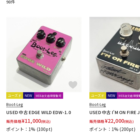
98
件
C
CAJ
CARL MARTIN
CAT’S Factory
catalinbread
Chandl
Cornerstone
Crazy Tube Circuits
CULT
D
D’Addario
DAN ARMSTRONG
DanDrive
Danelectro
Da
DISASTER AREA
DLS
DOD
Dophix
DryBell
DSM & H
E
E.W.S.
EarthQuaker Devices
E-BOW
EBS
Effects Bake
Enfini Custom Works
ENGL
ENO Music
ERNIE BALL
Eve
F
FAT
Fender
Fender USA
FISHMAN
Floatia Designs
FRIEDMAN
friendly fire Fx
FRYER GUITARS
FUCHS
Ful
ユーズド
NEW
ユーズド
NEW
G
WEB注文店頭受取可
WEB注文店頭受
G2D
Gamechanger | Audio
GATOR
GFISYSTEM
GID
Boot-Leg
Boot-Leg
H
USED 中古 EDGE WILD EDW-1.0
USED 中古 I'M ON FIRE J
HATA
HEADRUSH
Headway Music Audio
Herbe＆Chick
¥
11,000
¥
22,000
販売価格
販売価格
(税込)
(税込)
I-J
ポイント：1%
(100pt)
ポイント：1%
(200pt)
Ibanez
idea sound product
IK Multimedia
Ikebe Original