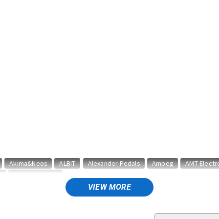
DTM オンラ
レコーディン
イン納品
グ機器
ジ
Akima&Neos
ALBIT
Alexander Pedals
Ampeg
AMT Electr
n
audio-technica
VIEW MORE
nson Amps
Beyond
Big Joe
Birdland
BJFE
Blackberry J