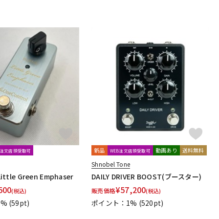
achines
KORG
Kz Guitar Works
ASTONE
gie
mid-fi electronics
Mission Engineering
ORKS
Musicom LAB
MUTEC
MU-TRON
MXR
ltone
Oyaide
新品
動画あり
送料無料
B注文店頭受取可
WEB注文店頭受取可
Shnobel Tone
（Phil Jones Bass）
Poly Effects
Positive Grid
ittle Green Emphaser
DAILY DRIVER BOOST(ブースター)
500
¥
57,200
販売価格
(税込)
(税込)
1%
(59pt)
ポイント：1%
(520pt)
REVV
RJM
RMC
Rocktron
Roger Mayer
Roland