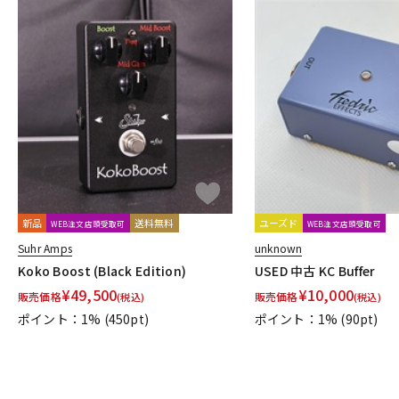
新品
送料無料
ユーズド
WEB注文店頭受取可
WEB注文店頭受取可
Suhr Amps
unknown
Koko Boost (Black Edition)
USED 中古 KC Buffer
¥
49,500
¥
10,000
販売価格
販売価格
(税込)
(税込)
ポイント：1%
(450pt)
ポイント：1%
(90pt)