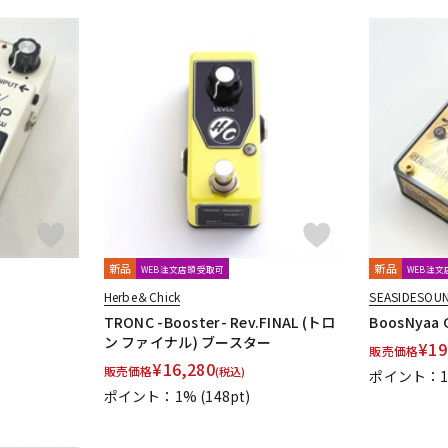
i
shin’s music
SHINOS amplifier company Ltd.
SHURE
Singul
kina Design) * L'
Soldano
SolidGoldFX
SONOMATIC
Soul P
ndustries
SviSound
SYNERGY
 Audio Design
the King of Gear
Thermion
TOKYO EFFECTOR
Univox
unknown
VALETON
Valkyrie Spear
VEMURAM
新品
新品
WEB注文店頭受取可
WEB注
tminster Effects
Whirlwind
Wren and Cuff Creations
XAct Tone
Herbe＆Chick
SEASIDESOU
-VEX
TRONC -Booster- Rev.FINAL (トロ
BoosNyaa 
ン ファイナル) ブースター
¥
19
ON
Tele.4 amplifier
KERNOM
STELLA GEAR
EAR FUZZ Effects
販売価格
¥
16,280
販売価格
(税込)
n Diemens Analogue Audio Disruptors
Jad Freer Audio
SUSHI BOX 
ポイント：
ポイント：1%
(148pt)
es FX