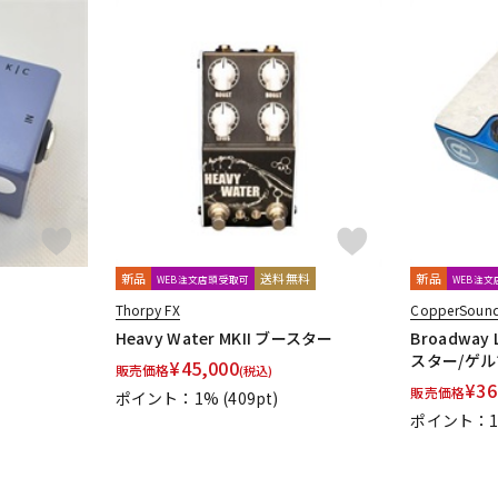
新品
送料無料
新品
WEB注文店頭受取可
WEB注
Thorpy FX
CopperSound
Heavy Water MKII ブースター
Broadway
スター/ゲ
¥
45,000
販売価格
(税込)
¥
36
販売価格
ポイント：1%
(409pt)
ポイント：