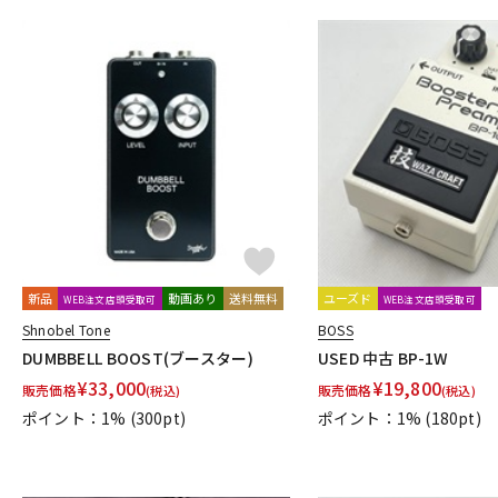
ROSS
RUPERT NEVE DESIGNS
S
Sadowsky
SeamoonFX
Seide
SENNHEISER
Shigemor
Smart Belle Amplification
SMOKY SIGNAL AUDIO
SND(Shun No
strymon
SUBDECAY
Suhr Amps
SUMO STOMP
Surfy I
T
TASCAM
TBCFX
tc electronic
TDC
TECH21
Temple
U-V
Umbrella Company
Union Tube & Transistor
Universal Audio
Vivie
VOCU
VooDoo LAB
VOX
W-Z
新品
動画あり
送料無料
ユーズド
WEB注文店頭受取可
WEB注文店頭受取可
WALRUS AUDIO
Wampler Pedals
WAYHUGE
weed
Wes
Shnobel Tone
BOSS
Zahnrad by nature sound
ZEMAITIS
ZOOM
ZT Amp
Z
DUMBBELL BOOST(ブースター)
USED 中古 BP-1W
他
¥
33,000
¥
19,800
キョーリツ
マキノ工房
A.S.P.GEAR
BROWNE AMPLIFICATI
販売価格
販売価格
(税込)
(税込)
Trondheim Audio Devices
ABASI CONCEPTS
oz design
Va
ポイント：1%
(300pt)
ポイント：1%
(180pt)
Finding That Tone
STOMPROX
1981 Inventions
1995fx
29 Pedals
320design
6 Degre