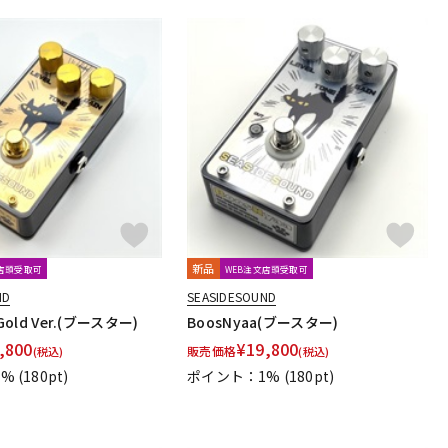
ar Sound
Skreddy Pedals
SM Pedals
ower Instruments
SoundBrut
SOURCE AUDIO
Stack
T-REX
TRIAL
TRUE DYNA
TRUETONE
Tru-Fi
Vermona
VeroCity Effects Pedals
VERTEX
VitalAudio
新品
文店頭受取可
WEB注文店頭受取可
 Solutions
Xotic
XSONIC
Xvive
YUKI
ND
SEASIDESOUND
Gold Ver.(ブースター)
BoosNyaa(ブースター)
,800
¥
19,800
Indigo Note
Sheeran
Science Amplification
販売価格
(税込)
(税込)
FX
Lofi Mind Effects
HUDSON ELECTRONICS
1%
(180pt)
ポイント：1%
(180pt)