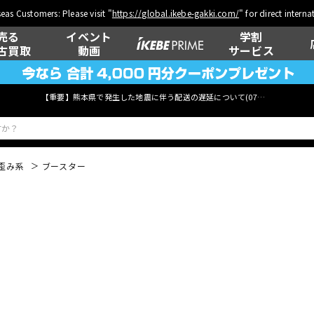
eas Customers: Please visit "
https://global.ikebe-gakki.com/
" for direct intern
売る
イベント
学割
古買取
動画
サービス
【重要】熊本県で発生した地震に伴う配送の遅延について(
07月29日
更新)
歪み系
ブースター
ベース
ウクレレ
管楽器
その他楽器