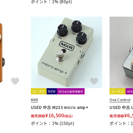
ポイント：1%
(80pt)
JPTR FX
JYUGEHM STOMPS
Kikutani
KING TONE GUITAR
KitazawaEffector
KLON
KMA M
ne Audio
Line6
LOKNOB
Lovepedal
LsL Instruments
LUN
Marshall
Masatone
MASTERTONE
MAXON
meris
Mesa Boo
OER
Moridaira
MORLEY
Morningstar FX
Mosrite
MUSIC W
Noel
NORDVANG CUSTOM
NUX
EGG
Orange
ORB
ORGANIC SOUNDS
ORIGIN EFFECTS
Ova
ユーズド
NEW
ユーズド
WEB注文店頭受取可
WE
MXR
One Control
Goriot Studios
Paul Cochrane
Pedal diggers
Pedal Train
PJB
USED 中古 M233 micro amp+
USED 中古 L
ueblo Audio
PULSE
¥
16,500
¥
6,
販売価格
販売価格
(税込)
ポイント：1%
(150pt)
ポイント：
ECTRONIC DESIGN
Retro-Sonic
Reunion Blues
RevoL effects