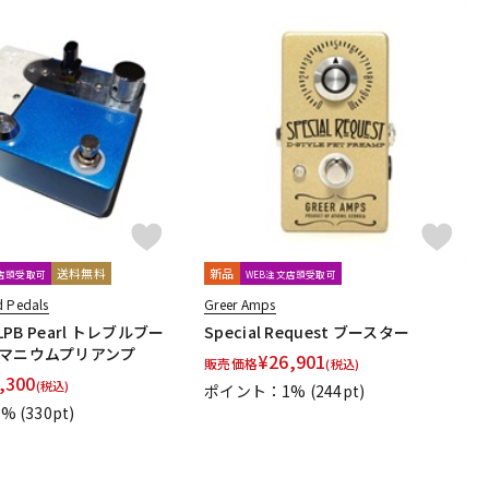
送料無料
新品
文店頭受取可
WEB注文店頭受取可
 Pedals
Greer Amps
 LPB Pearl トレブルブー
Special Request ブースター
ルマニウムプリアンプ
¥
26,901
販売価格
(税込)
,300
(税込)
ポイント：1%
(244pt)
1%
(330pt)