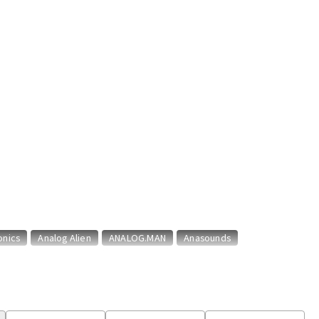
配信/ライブ
楽器アクセサ
機器
リ
onics
Analog Alien
ANALOG.MAN
Anasounds
AM
Blackstar
Bogner
BONDI EFFECTS
BOOROCKS