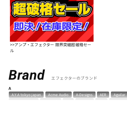
DJ機器
DTM
中古
ヴィンテー
>>アンプ・エフェクター 限界突破超破格セー
ル
Brand
エフェクターのブランド
A
A.Y.A tokyo japan
Acme Audio
A-Designs
AER
Aguilar
Animals Pedal
Ant Craft
API
ARMOR
ART
Ashdow
B
BANZAI
Bassics
BECOS
BEETRONICS
Benevale
Be
BOSS