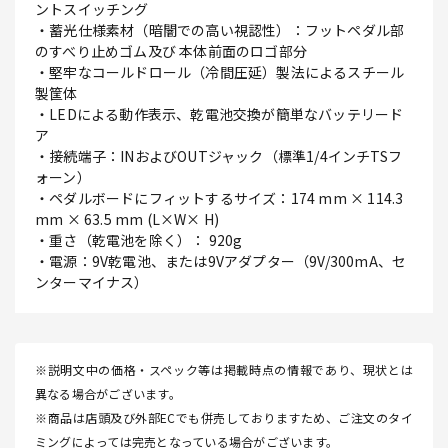
ントスイッチング
・蓄光仕様素材（暗闇での高い視認性）：フットペダル部
のすべり止めゴム及び 本体前面のロゴ部分
・堅牢なコールドロール（冷間圧延）製法によるスチール
製筐体
・LEDによる動作表示、乾電池交換が簡単なバッテリード
ア
・接続端子：INおよびOUTジャック（標準1/4インチTSフ
ォーン）
・ペダルボードにフィットするサイズ：174 mm × 114.3
mm × 63.5 mm (L×W× H)
・重さ（乾電池を除く）： 920g
・電源：9V乾電池、または9Vアダプター（9V/300mA、セ
ンターマイナス）
※説明文中の価格・スペック等は掲載時点の情報であり、現状とは
異なる場合がございます。
※商品は店頭及び外部ECでも併売しておりますため、ご注文のタイ
ミングによっては完売となっている場合がございます。