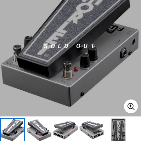
ベース
ウクレレ
ドラム
パーカッション
SOLD OUT
キーボード
電子ピアノ
管楽器
その他楽器
アンプ
エフェクター
DJ機器
DTM