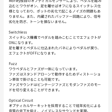
Morley独自のオプティカルセンサーにより、ペダルを踏み
込むとワウがオン、足を離せばオフになるスイッチレス仕
様となっており、ポットの劣化で起こるノイズの問題もあ
りません。また、内蔵されたバッファー回路により、信号
劣化を防ぎ、トーンを損ないません。
Switchless
スイッチレス機構でペダルを踏みこむことでエフェクトが
ONになります。
足を離すとペダルに仕込まれたバネによりペダルが戻り、
エフェクトがOFFになります。
Fuzz
ワウペダルとファズが一体になっています。
ファズはスタンドアローンで動作するためディストーショ
ン単体で掛けることも可能です。
ファズサウンドはビンテージファズとモダンファズのモー
ドを切り変えることができます。
Optical Circuit
オプティカルサーキットを採用することで経年劣化による
音質の低下を抑え、ノイズレスなサウンドを実現。