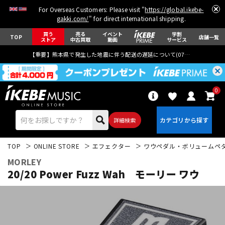
For Overseas Customers: Please visit "
https://global.ikebe-
gakki.com/
" for direct international shipping.
買う
売る
イベント
学割
TOP
店舗一覧
ストア
中古買取
動画
サービス
【重要】熊本県で発生した地震に伴う配送の遅延について(
07月29日
更新)
0
詳細検索
TOP
ONLINE STORE
エフェクター
ワウペダル・ボリュームペ
MORLEY
20/20 Power Fuzz Wah モーリー ワウ
エレキギター
アコギ/エレアコ