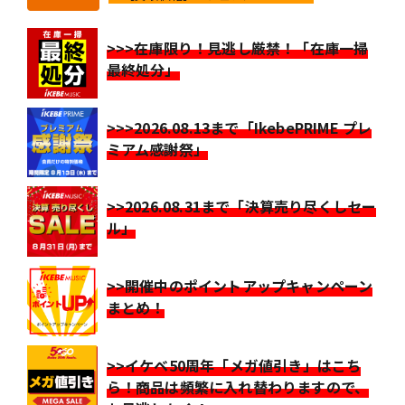
>>>在庫限り！見逃し厳禁！「在庫一掃
最終処分」
>>>2026.08.13まで「IkebePRIME プレ
ミアム感謝祭」
>>2026.08.31まで「決算売り尽くしセー
ル」
>>開催中のポイントアップキャンペーン
まとめ！
>>イケベ50周年「メガ値引き」はこち
ら！商品は頻繁に入れ替わりますので、