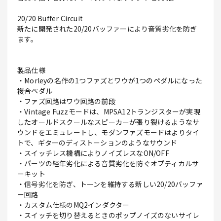
20/20 Buffer Circuit
新たに開発された20/20バッファーにより音質劣化を防ぎ
ます。
製品仕様
・Morleyの名作の1つファズとワウが1つのペダルになった
複合ペダル
・ファズ回路はワウ回路の前段
・Vintage Fuzzモードは、MPSA12トランジスターが実現
したオールドスクールなスピーカーが張り裂けるようなサ
ウンドをエミュレートし、モダンファズモードはよりタイ
トで、ギターのディストーションのようなサウンド
・スイッチレス機構によりノイズレスなON/OFF
・パーツの経年劣化による音質劣化を防ぐオプティカルサ
ーキット
・信号劣化を防ぎ、トーンを維持する新しい20/20バッファ
ー回路
・カスタム仕様のMQ2インダクター
・スイッチを切り替えるときのポップノイズのないサイレ