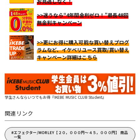
お見逃しなく！
>>迷うなら“4年間金利ゼロ！”最長48回
無金利キャンペーン
>>更にお得に購入可能な買い替えプログ
ラムなど、イケベリユース買取/買い替え
キャンペーン詳細はこちら
学生さんならいつでもお得『IKEBE MUSIC CLUB Student』
関連リンク
エフェクター/MORLEY【２０，０００円～４５，０００円】 商品
一覧