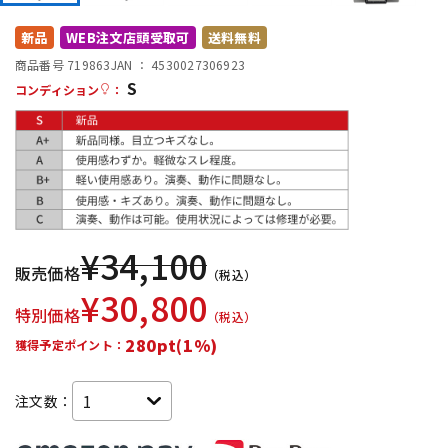
DTM オンライン納品
レコーディング機器
新品
WEB注文店頭受取可
送料無料
商品番号 719863
JAN ：
4530027306923
S
配信/ライブ機器
楽器アクセサリ
コンディション
：
中古
ヴィンテージ
¥
34,100
販売価格
（税込）
¥
30,800
特別価格
（税込）
280pt(1%)
獲得予定ポイント：
注文数：