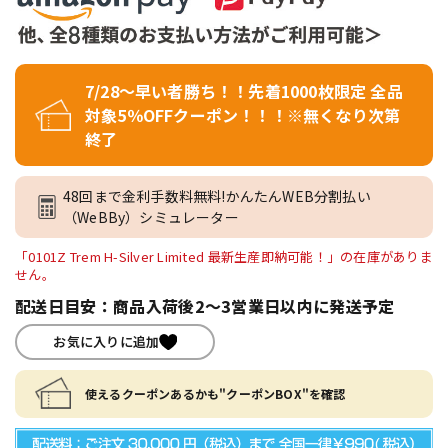
7/28～早い者勝ち！！先着1000枚限定 全品
対象5％OFFクーポン！！！※無くなり次第
終了
48回まで金利手数料無料!かんたんWEB分割払い
（WeBBy）シミュレーター
「0101Z Trem H-Silver Limited 最新生産即納可能！」の在庫がありま
せん。
配送日目安：商品入荷後2～3営業日以内に発送予定
お気に入りに追加
使えるクーポンあるかも"クーポンBOX"を確認