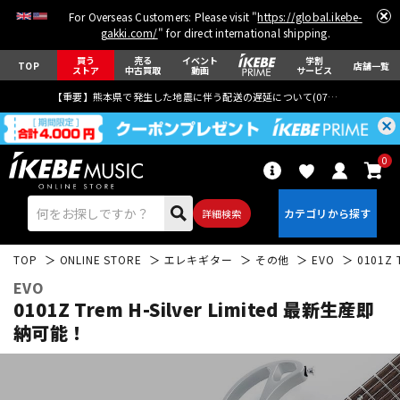
For Overseas Customers: Please visit "
https://global.ikebe-
gakki.com/
" for direct international shipping.
買う
売る
イベント
学割
TOP
店舗一覧
ストア
中古買取
動画
サービス
【重要】熊本県で発生した地震に伴う配送の遅延について(
07月29日
更新)
0
詳細検索
TOP
ONLINE STORE
エレキギター
その他
EVO
0101Z 
EVO
0101Z Trem H-Silver Limited 最新生産即
納可能！
エレキギター
アコギ/エレアコ