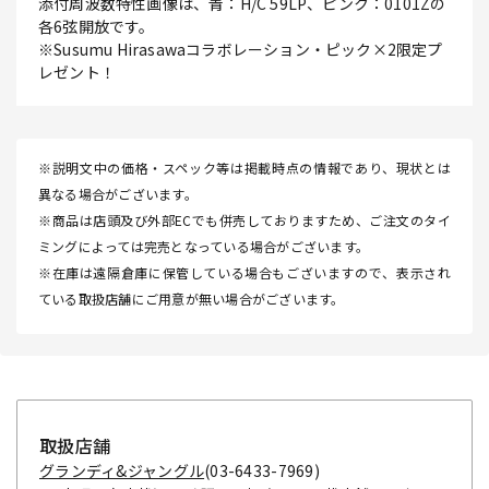
添付周波数特性画像は、青：H/C 59LP、ピンク：0101Zの
各6弦開放です。
※Susumu Hirasawaコラボレーション・ピック×2限定プ
レゼント！
※説明文中の価格・スペック等は掲載時点の情報であり、現状とは
異なる場合がございます。
※商品は店頭及び外部ECでも併売しておりますため、ご注文のタイ
ミングによっては完売となっている場合がございます。
※在庫は遠隔倉庫に保管している場合もございますので、表示され
ている取扱店舗にご用意が無い場合がございます。
取扱店舗
グランディ&ジャングル
(03-6433-7969)