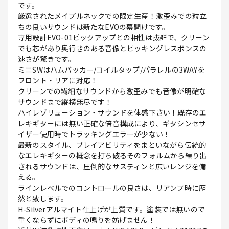
です。
厳選されたメイプルネックでの限定生産！激歪みでの粒立
ちの良いサウンドは新たなEVOの幕開けです。
専用設計EVO-01ピックアップとの相性は抜群で、クリーン
でも芯があり奥行きのある音像とピッキングレスポンスの
速さが驚きです。
ミニSWはハムバッカー/コイルタップ/パラレルの3WAYを
フロント・リアに対応！
クリーンでの繊細なサウンドから激歪みでも音像が明確な
サウンドまで縦横無尽です！
ハイレゾリューション・サウンドを体感下さい！既存のエ
レキギターには無い正確な倍音構成により、ギタシンセサ
イザー使用時でトラッキングエラーが少ない！
最新のスタイル、プレイアビリティをまといながら伝統的
なエレキギターの概念を打ち破るそのフォルムから繰り出
されるサウンドは、圧倒的なサスティンと広いレンジを備
える。
ラインレベルでのコントロールの良さは、リアンプ時に歴
然と致します。
H-Silverアルマイト仕上げが上質です。塗装では無いので
重くならずにボディの鳴りを妨げません！