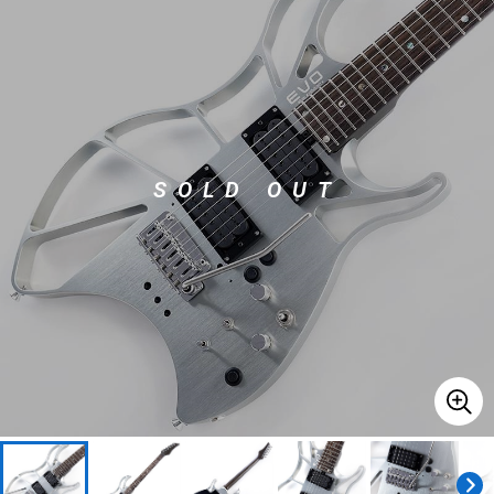
ベース
ウクレレ
ドラム
パーカッション
SOLD OUT
キーボード
電子ピアノ
管楽器
その他楽器
アンプ
エフェクター
DJ機器
DTM