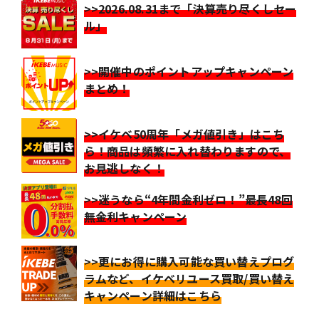
>>2026.08.31まで「決算売り尽くしセー
ル」
>>開催中のポイントアップキャンペーン
まとめ！
>>イケベ50周年「メガ値引き」はこち
ら！商品は頻繁に入れ替わりますので、
お見逃しなく！
>>迷うなら“4年間金利ゼロ！”最長48回
無金利キャンペーン
>>更にお得に購入可能な買い替えプログ
ラムなど、イケベリユース買取/買い替え
キャンペーン詳細はこちら