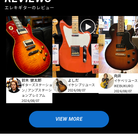
エレキギターのレビュー
向井
鈴木 健太郎
よしだ
イケベリユース
ギターズステーショ
イケシブリユース
IKEBUKURO
ン / アンプステーシ
2026/08/07
2026/08/07
ョンプレミアム
2026/08/07
VIEW MORE