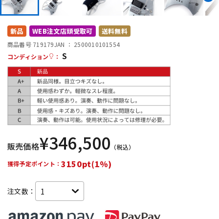
DTM オンライン納品
レコーディング機器
新品
WEB注文店頭受取可
送料無料
配信/ライブ機器
楽器アクセサリ
商品番号 719179
JAN ：
2500010101554
S
コンディション
：
中古
ヴィンテージ
¥
346,500
販売価格
（税込）
3150pt(1%)
獲得予定ポイント：
注文数：