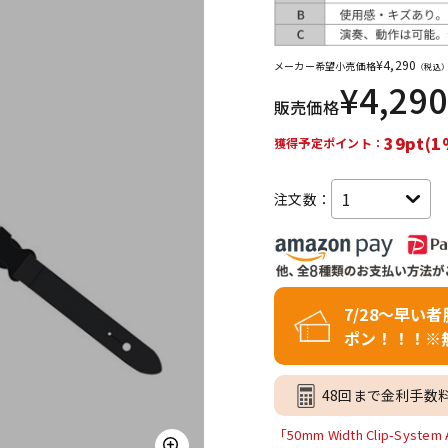
DTM オンラ
レコーディン
イン納品
グ機器
¥
4,290
メーカー希望小売価格
（税込
¥
4,290
販売価格
ジ
39pt(1
獲得予定ポイント：
注文数：
7/28～早い
ポン！！！※
48回まで金利手数
「50mm Width Clip-Sys