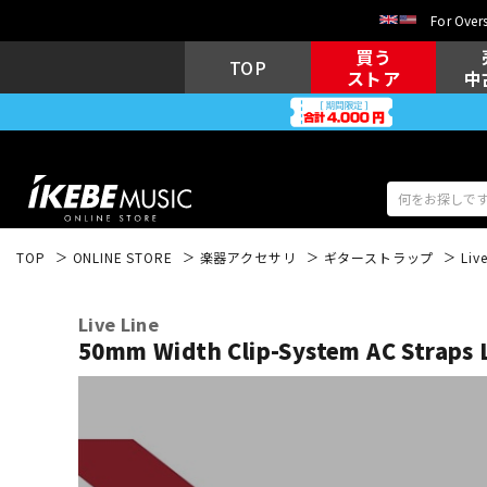
For Overs
買う
TOP
ストア
中
TOP
ONLINE STORE
楽器アクセサリ
ギターストラップ
Liv
アコギ/エレ
エレキギター
アコ
Live Line
50mm Width Clip-System AC Strap
キーボード
電子ピアノ