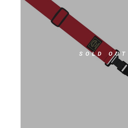
DJ機器
DTM
中古
ヴィンテー
SOLD OUT