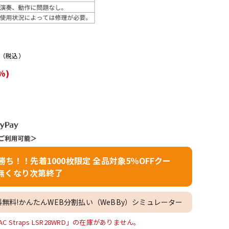
配信/ライブ
楽器アクセサ
機器
リ
）
（税込）
%)
者勝ち！！先着1000枚限定 全品対象5％OFFクー
無くなり次第終了
料無料!かんたんWEB分割払い（WeBBy）シミュレーター
tem AC Straps LSR28WRD」の在庫がありません。