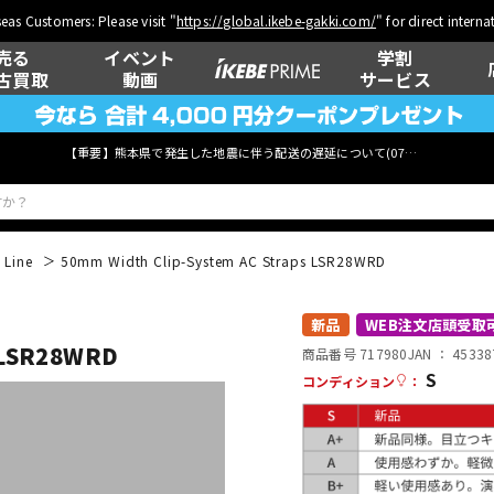
eas Customers: Please visit "
https://global.ikebe-gakki.com/
" for direct intern
売る
イベント
学割
古買取
動画
サービス
【重要】熊本県で発生した地震に伴う配送の遅延について(
07月29日
更新)
e Line
50mm Width Clip-System AC Straps LSR28WRD
ベース
ウクレレ
新品
WEB注文店頭受取
s LSR28WRD
商品番号 717980
JAN ：
45338
S
コンディション
：
管楽器
その他楽器