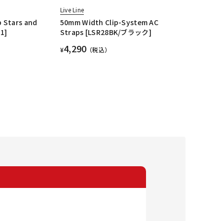
Live Line
 Stars and
50mm Width Clip-System AC
1]
Straps [LSR28BK/ブラック]
4,290
¥
（税込）