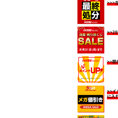
>>
>>2
>>
>>
に入