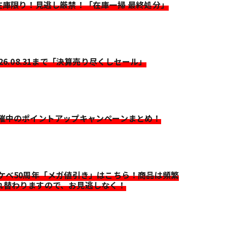
>在庫限り！見逃し厳禁！「在庫一掃 最終処分」
026.08.31まで「決算売り尽くしセール」
開催中のポイントアップキャンペーンまとめ！
イケベ50周年「メガ値引き」はこちら！商品は頻繁
れ替わりますので、お見逃しなく！