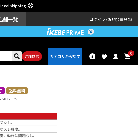
ational shipping.
店舗一覧
ログイン
新規会員登録
0
詳細検索
パーカッショ
ドラム
ン
可
送料無料
75032075
アンプ
エフェクター