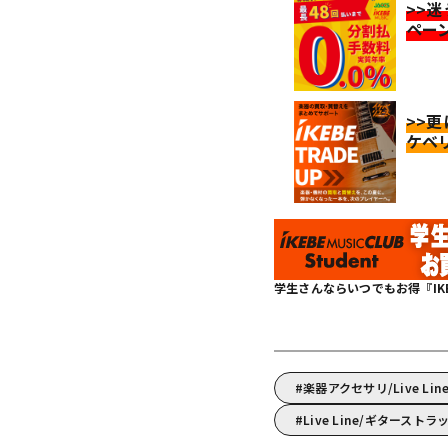
>>
ペー
>>
ケベ
学生さんならいつでもお得『IKEBE 
楽器アクセサリ/Live L
Live Line/ギタースト