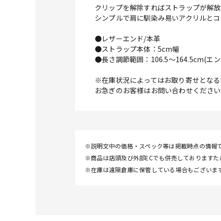
クリップを解除すればストラップが解放
シンプルで肩に馴染み易いアクリルとコ
●レザーエンド/本革
●ストラップ本体：5cm幅
●長さ調節範囲：106.5～164.5cm
※在庫状況によってはお取り寄せとなる
お急ぎのお客様はお問い合わせください
※説明文中の価格・スペック等は掲載時点の情報
※商品は店頭及び外部ECでも併売しております
※在庫は遠隔倉庫に保管している場合もございま