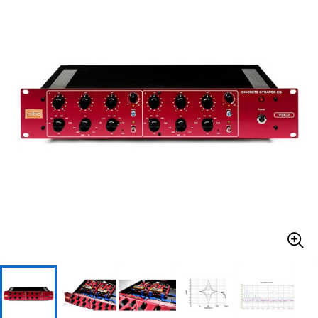
ベース
ウクレレ
ドラム
パーカッション
キーボード
電子ピアノ
管楽器
その他楽器
アンプ
エフェクター
DJ機器
DTM