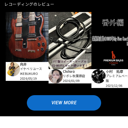
レコーディングのレビュー
向井
イケベリユース
Chihirö
小村 拓摩
IKEBUKURO
リボレ秋葉原店
プレミアムベー
2026/05/19
2026/01/09
阪
2025/12/06
VIEW MORE