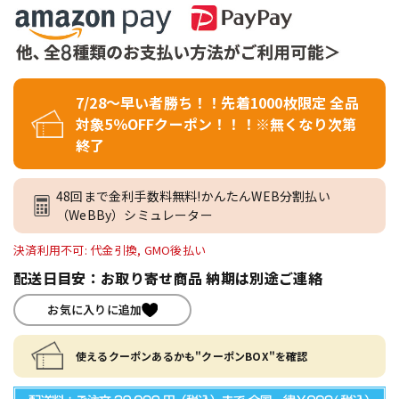
7/28～早い者勝ち！！先着1000枚限定 全品
対象5％OFFクーポン！！！※無くなり次第
終了
48回まで金利手数料無料!かんたんWEB分割払い
（WeBBy）シミュレーター
決済利用不可: 代金引換, GMO後払い
配送日目安：お取り寄せ商品 納期は別途ご連絡
お気に入りに追加
使えるクーポンあるかも"クーポンBOX"を確認