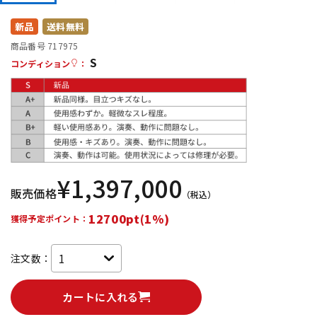
DTM オンライン納品
レコーディング機器
新品
送料無料
商品番号 717975
S
配信/ライブ機器
楽器アクセサリ
コンディション
：
中古
ヴィンテージ
¥
1,397,000
販売価格
（税込）
12700pt(1%)
獲得予定ポイント：
注文数：
カートに入れる