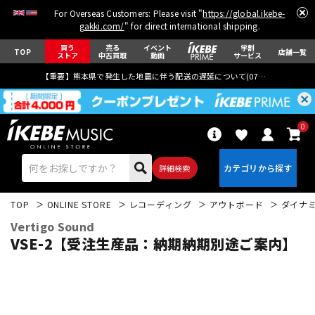
For Overseas Customers: Please visit "
https://global.ikebe-
gakki.com/
" for direct international shipping.
買う
売る
イベント
学割
TOP
店舗一覧
ストア
中古買取
動画
サービス
【重要】熊本県で発生した地震に伴う配送の遅延について(
07月29日
更新)
0
詳細検索
TOP
ONLINE STORE
レコーディング
アウトボード
ダイナミ
Vertigo Sound
VSE-2【受注生産品：納期納期別途ご案内】
エレキギター
アコギ/エレアコ