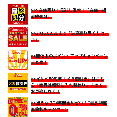
>>>在庫限り！見逃し厳禁！「在庫一掃
最終処分」
>>2026.08.31まで「決算売り尽くしセー
ル」
>>開催中のポイントアップキャンペーン
まとめ！
>>イケベ50周年「メガ値引き」はこち
ら！商品は頻繁に入れ替わりますので、
お見逃しなく！
>>迷うなら“4年間金利ゼロ！”最長48回
無金利キャンペーン