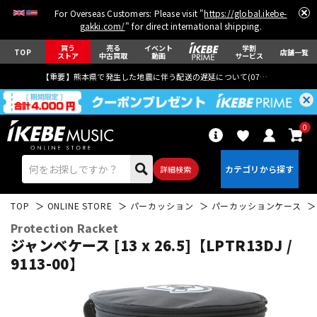
For Overseas Customers: Please visit "
https://global.ikebe-
gakki.com/
" for direct international shipping.
買う
売る
イベント
学割
TOP
店舗一覧
ストア
中古買取
動画
サービス
【重要】熊本県で発生した地震に伴う配送の遅延について(
07月29日
更新)
0
詳細検索
TOP
ONLINE STORE
パーカッション
パーカッションケース
Protection Racket
ジャンベケース [13 x 26.5]【LPTR13DJ /
9113-00】
エレキギター
アコギ/エレアコ