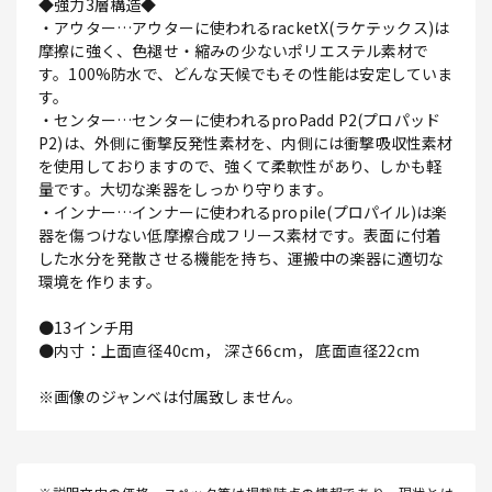
◆強力3層構造◆
・アウター…アウターに使われるracketX(ラケテックス)は
摩擦に強く、色褪せ・縮みの少ないポリエステル素材で
す。100%防水で、どんな天候でもその性能は安定していま
す。
・センター…センターに使われるproPadd P2(プロパッド
P2)は、外側に衝撃反発性素材を、内側には衝撃吸収性素材
を使用しておりますので、強くて柔軟性があり、しかも軽
量です。大切な楽器をしっかり守ります。
・インナー…インナーに使われるpropile(プロパイル)は楽
器を傷つけない低摩擦合成フリース素材です。表面に付着
した水分を発散させる機能を持ち、運搬中の楽器に適切な
環境を作ります。
●13インチ用
●内寸：上面直径40cm， 深さ66cm， 底面直径22cm
※画像のジャンベは付属致しません。