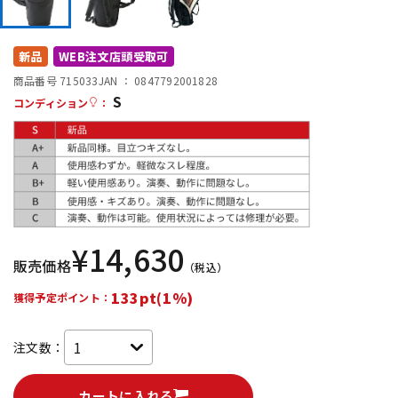
DTM オンライン納品
レコーディング機器
新品
WEB注文店頭受取可
配信/ライブ機器
楽器アクセサリ
商品番号 715033
JAN ：
0847792001828
S
コンディション
：
中古
ヴィンテージ
¥
14,630
販売価格
（税込）
133pt(1%)
獲得予定ポイント：
注文数：
カートに入れる