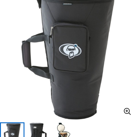
ベース
ウクレレ
ドラム
パーカッション
キーボード
電子ピアノ
管楽器
その他楽器
アンプ
エフェクター
DJ機器
DTM