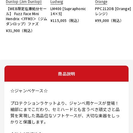
Dunlop (Jim Dunlop)
Ludwig
Orange
【WEB限定在庫処分セー
LM400 [Supraphonic
PPC212OB [Orange
ル】 Fuzz Face Mini
14×5]
レンジ）
Hendrix ＜FFM3＞（ジム
¥
115,005
（税込）
¥
99,000
（税込）
ダンロップ）ファズ
¥
31,900
（税込）
商品説明
☆ジャンベケース☆
プロテクションラケットより、ジャンベ用ケースが登場！
細部にまでこだわり、セミハードとも言うべき頑丈さと品
質を実現した高品位なソフトケースが、大切な楽器をしっ
かりと保護します。