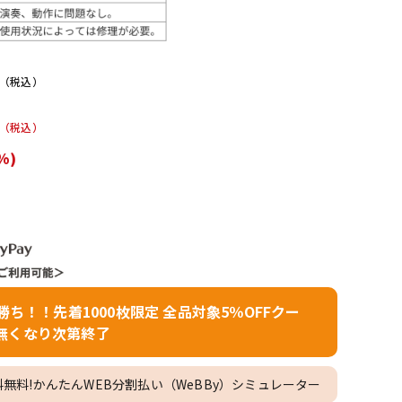
配信/ライブ
楽器アクセサ
機器
リ
（税込）
（税込）
%)
者勝ち！！先着1000枚限定 全品対象5％OFFクー
無くなり次第終了
料無料!かんたんWEB分割払い（WeBBy）シミュレーター