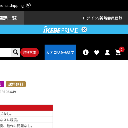
ational shipping.
店舗一覧
ログイン
新規会員登録
0
詳細検索
パーカッショ
ドラム
ン
可
送料無料
99106449
アンプ
エフェクター