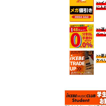
>>
に入
>>
ペー
>>
ケベ