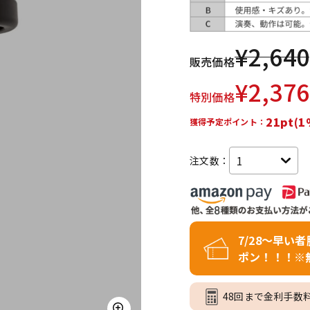
DTM オンラ
レコーディン
イン納品
グ機器
¥
2,640
販売価格
ジ
¥
2,376
特別価格
21pt(1
獲得予定ポイント：
注文数：
7/28～早い
ポン！！！※
48回まで金利手数