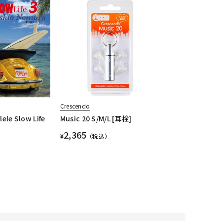
Crescendo
e Slow Life
Music 20 S/M/L [耳栓]
2,365
¥
（税込）