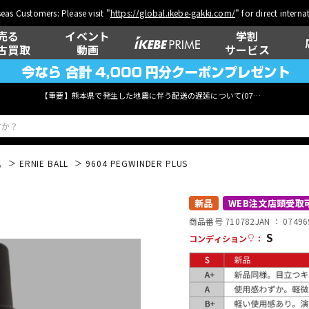
eas Customers: Please visit "
https://global.ikebe-gakki.com/
" for direct intern
売る
イベント
学割
古買取
動画
サービス
【重要】熊本県で発生した地震に伴う配送の遅延について(
07月29日
更新)
具
ERNIE BALL
9604 PEGWINDER PLUS
ベース
ウクレレ
新品
WEB注文店頭受取
商品番号 710782
JAN ：
07496
S
コンディション
：
管楽器
その他楽器