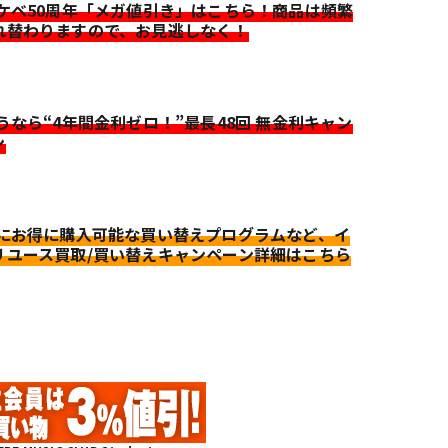
イケベ50周年「メガ値引き」はこちら！商品は頻繁
れ替わりますので、お見逃しなく！
迷うなら“4年間金利ゼロ！”最長48回 無金利キャン
ン
更にお得に購入可能な買い替えプログラムなど、イ
リユース買取/買い替えキャンペーン詳細はこちら