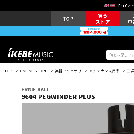
For Overs
買う
TOP
ストア
中
TOP
ONLINE STORE
楽器アクセサリ
メンテナンス用品
工
アコギ/エレ
エレキギター
アコ
ERNIE BALL
9604 PEGWINDER PLUS
キーボード
電子ピアノ