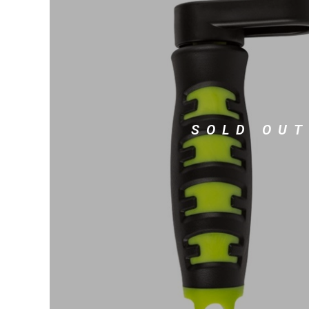
DJ機器
DTM
中古
ヴィンテー
SOLD OUT