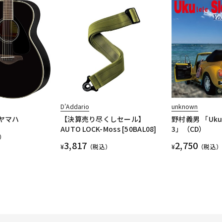
D’Addario
unknown
) ヤマハ
【決算売り尽くしセール】
野村義男 「Ukulel
AUTO LOCK-Moss [50BAL08]
3」（CD）
）
3,817
2,750
¥
（税込）
¥
（税込）