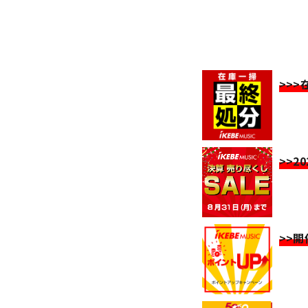
>>
>>2
>>