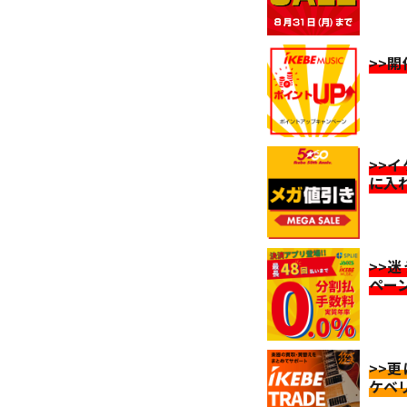
>>
>>
に入
>>
ペー
>>
ケベ