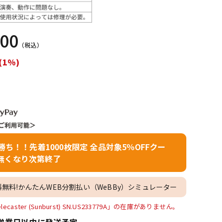
配信/ライブ
楽器アクセサ
機器
リ
000
（税込）
(1%)
者勝ち！！先着1000枚限定 全品対象5％OFFクー
無くなり次第終了
料無料!かんたんWEB分割払い（WeBBy）シミュレーター
 Telecaster (Sunburst) SN.US233779A」の在庫がありません。
営業日以内に発送予定