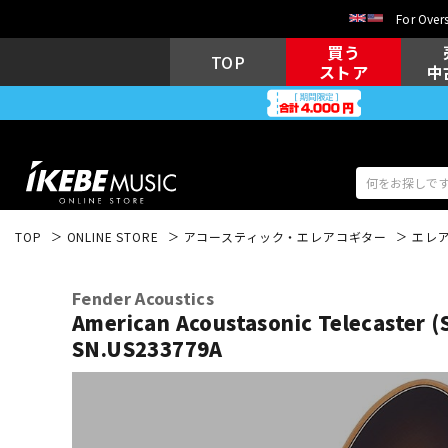
For Overs
買う
TOP
ストア
中
TOP
ONLINE STORE
アコースティック・エレアコギター
エレ
アコギ/エレ
エレキギター
アコ
Fender Acoustics
American Acoustasonic Telecaster (
SN.US233779A
キーボード
電子ピアノ