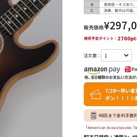
DTM オンラ
レコーディン
イン納品
グ機器
¥
297,
販売価格
ジ
2700pt
獲得予定ポイント：
注文数：
7/28～早い
ポン！！！※
48回まで金利手数
「American Acoustasonic
配送日目安：通常3～4