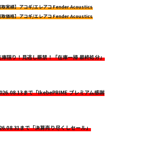
取実績】アコギ/エレアコ Fender Acoustics
取価格】アコギ/エレアコ Fender Acoustics
>在庫限り！見逃し厳禁！「在庫一掃 最終処分」
2026.08.13まで「IkebePRIME プレミアム感謝
026.08.31まで「決算売り尽くしセール」