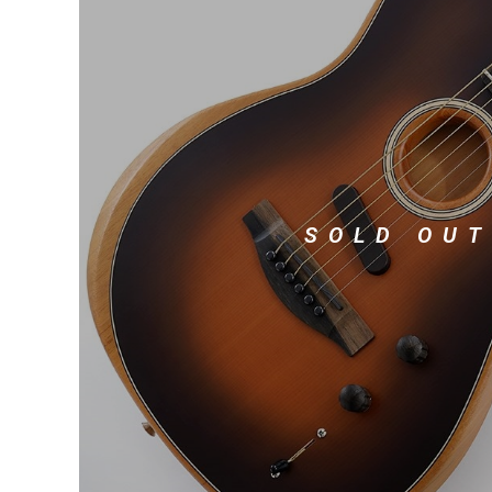
DJ機器
DTM
中古
ヴィンテー
SOLD OUT