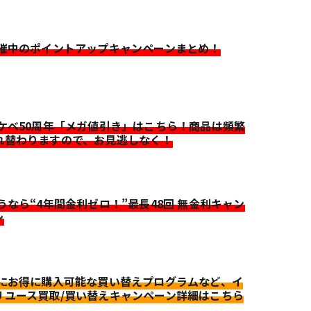
開催中のポイントアップキャンペーンまとめ！
イケベ50周年「メガ値引き」はこちら！商品は頻繁
れ替わりますので、お見逃しなく！
迷うなら“4年間金利ゼロ！”最長48回 無金利キャン
ン
更にお得に購入可能な買い替えプログラムなど、イ
リユース買取/買い替えキャンペーン詳細はこちら