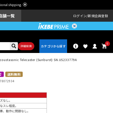
ational shipping.
店舗一覧
ログイン
新規会員登録
0
詳細検索
coustasonic Telecaster (Sunburst) SN.US233779A
パーカッショ
ドラム
ン
可
送料無料
78072934
アンプ
エフェクター