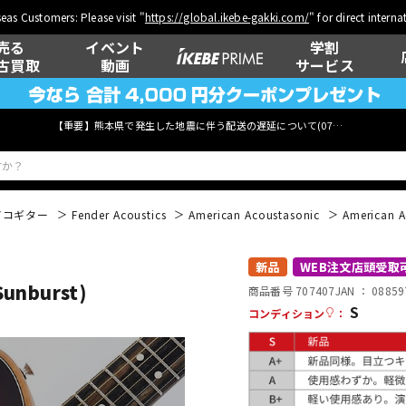
eas Customers: Please visit "
https://global.ikebe-gakki.com/
" for direct intern
売る
イベント
学割
古買取
動画
サービス
【重要】熊本県で発生した地震に伴う配送の遅延について(
07月29日
更新)
アコギター
Fender Acoustics
American Acoustasonic
American A
ベース
ウクレレ
新品
WEB注文店頭受取
Sunburst)
商品番号 707407
JAN ：
08859
S
コンディション
：
管楽器
その他楽器