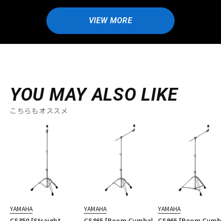
VIEW MORE
YOU MAY ALSO LIKE
こちらもオススメ
YAMAHA
YAMAHA
YAMAHA
CS850 [Straight
CS865 [Boom Cymbal
CS965 [Boom Cymb