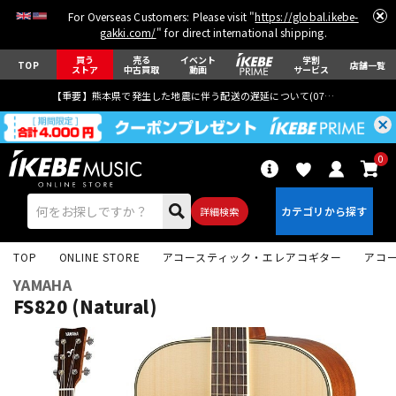
For Overseas Customers: Please visit "
https://global.ikebe-
gakki.com/
" for direct international shipping.
買う
売る
イベント
学割
TOP
店舗一覧
ストア
中古買取
動画
サービス
【重要】熊本県で発生した地震に伴う配送の遅延について(
07月29日
更新)
0
詳細検索
TOP
ONLINE STORE
アコースティック・エレアコギター
アコ
YAMAHA
FS820 (Natural)
エレキギター
アコギ/エレアコ