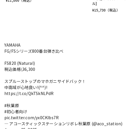
¥
11,000
（税込）
ル]
¥
15,730
（税込）
YAMAHA
FG/FSシリーズ800番台弾き比べ
FS820 (Natural)
税込価格\36,300
スプルーストップのマホガニサイドバック！
中高域が心地良い!(^^)!
https://t.co/QkTSkNLPdR
#秋葉原
#初心者向け
pic.twitter.com/yx0CKIbs7R
— アコースティックステーションリボレ秋葉原 (@aco_station)