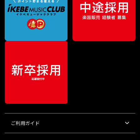
特別価格
ご利用ガイド
¥
34,320
（税込）
¥
36,300
販売価格
（税込）