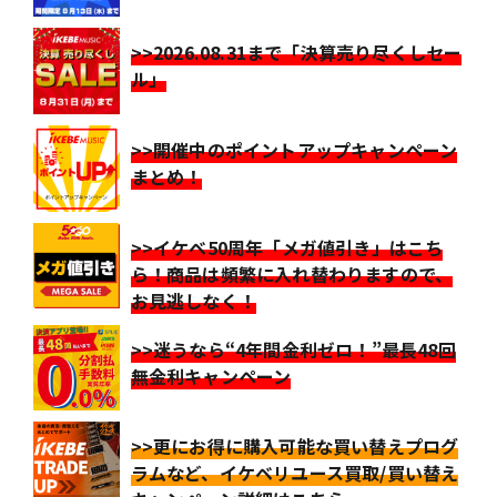
>>2026.08.31まで「決算売り尽くしセー
ル」
>>開催中のポイントアップキャンペーン
まとめ！
>>イケベ50周年「メガ値引き」はこち
ら！商品は頻繁に入れ替わりますので、
お見逃しなく！
>>迷うなら“4年間金利ゼロ！”最長48回
無金利キャンペーン
>>更にお得に購入可能な買い替えプログ
ラムなど、イケベリユース買取/買い替え