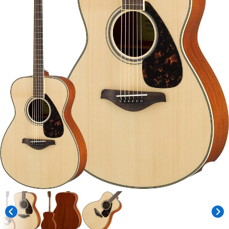
ベース
ウクレレ
ドラム
パーカッション
キーボード
電子ピアノ
管楽器
その他楽器
アンプ
エフェクター
DJ機器
DTM