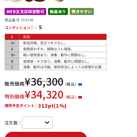
DTM オンライン納品
レコーディング機器
WEB注文店頭受取可
動画あり
弾きやすい
商品番号 700546
S
配信/ライブ機器
楽器アクセサリ
コンディション
：
中古
ヴィンテージ
¥
36,300
販売価格
（税込）
¥
34,320
特別価格
（税込）
312pt(1%)
獲得予定ポイント：
注文数：