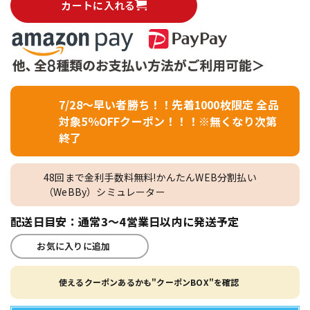
カートに入れる
7/28～早い者勝ち！！先着1000枚限定 全品
対象5％OFFクーポン！！！※無くなり次第
終了
48回まで金利手数料無料!かんたんWEB分割払い
（WeBBy）シミュレーター
配送日目安：通常3～4営業日以内に発送予定
お気に入りに追加
使えるクーポンあるかも"クーポンBOX"を確認