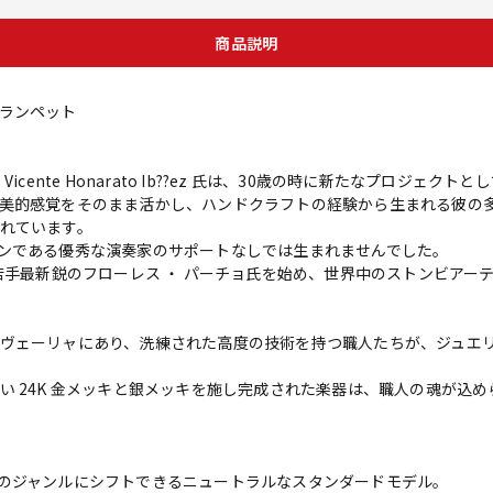
商品説明
b管 トランペット
cente Honarato Ib??ez 氏は、30歳の時に新たなプロジェ
美的感覚をそのまま活かし、ハンドクラフトの経験から生まれる彼の
れています。
ンである優秀な演奏家のサポートなしでは生まれませんでした。
や若手最新鋭のフローレス ・ パーチョ氏を始め、世界中のストンビアー
ヴェーリャにあり、洗練された高度の技術を持つ職人たちが、ジュエ
い 24K 金メッキと銀メッキを施し完成された楽器は、職人の魂が込め
のジャンルにシフトできるニュートラルなスタンダードモデル。