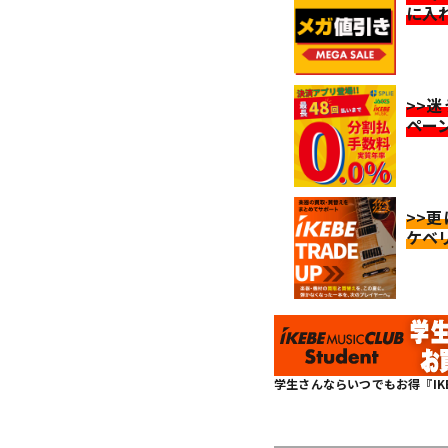
に入
>>
ペー
>>
ケベ
学生さんならいつでもお得『IKEBE 