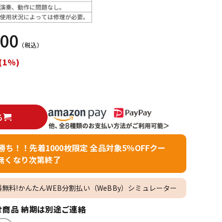
配信/ライブ
楽器アクセサ
機器
リ
000
（税込）
(1%)
る
者勝ち！！先着1000枚限定 全品対象5％OFFクー
無くなり次第終了
料無料!かんたんWEB分割払い（WeBBy）シミュレーター
商品 納期は別途ご連絡