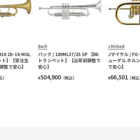
Bach
J.Michael
6 2b-1b MGL
バック / 180ML37/25 SP 【Bb
Jマイケル / FG
ペット】【受注生
トランペット】【出荷前調整で
ューゲル ホル
調整で安心】
安心】
で安心】
504,900
66,501
込）
¥
（税込）
¥
（税込