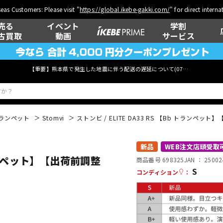
eas Customers: Please visit "
https://global.ikebe-gakki.com/
" for direct intern
売る
イベント
学割
古買取
動画
サービス
【重要】熊本県で発生した地震に伴う配送の遅延について(
07月29日
更新)
トランペット
Stomvi
ストンビ / ELITE DA33 RS 【Bb トランペ
ベース
ウクレレ
新品
WEB注文店頭受取
 トランペット】【出荷前調整
商品番号 698325
JAN ：
25002
S
コンディション
：
管楽器
その他楽器