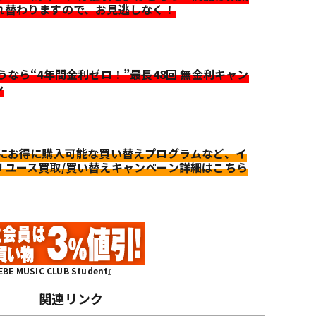
れ替わりますので、お見逃しなく！
迷うなら“4年間金利ゼロ！”最長48回 無金利キャン
ン
更にお得に購入可能な買い替えプログラムなど、イ
リユース買取/買い替えキャンペーン詳細はこちら
MUSIC CLUB Student』
関連リンク