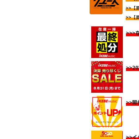
>>【
>>【
>>
>>2
>>
>>