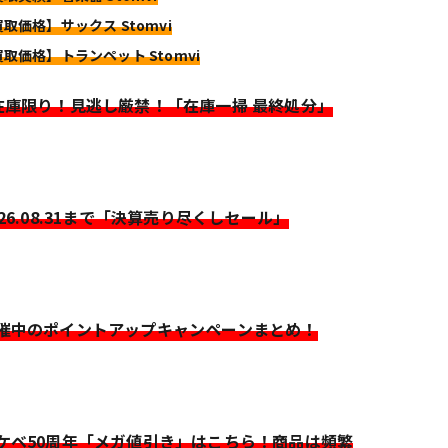
買取価格】サックス Stomvi
買取価格】トランペット Stomvi
>在庫限り！見逃し厳禁！「在庫一掃 最終処分」
026.08.31まで「決算売り尽くしセール」
開催中のポイントアップキャンペーンまとめ！
イケベ50周年「メガ値引き」はこちら！商品は頻繁