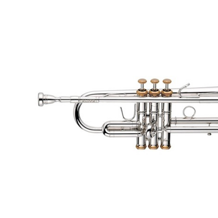
DJ機器
DTM
中古
ヴィンテー