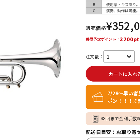
DTM オンラ
レコーディン
イン納品
グ機器
¥
352,
販売価格
ジ
3200pt
獲得予定ポイント：
注文数：
カートに入れ
7/28～早い
ポン！！！※
48回まで金利手数
配送日目安：お取り寄せ