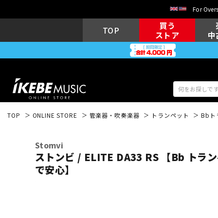
For Overs
買う
TOP
ストア
中
TOP
ONLINE STORE
管楽器・吹奏楽器
トランペット
Bb
アコギ/エレ
エレキギター
アコ
Stomvi
ストンビ / ELITE DA33 RS 【Bb
で安心】
キーボード
電子ピアノ