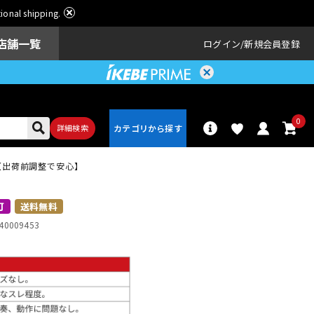
ational shipping.
店舗一覧
ログイン
新規会員登録
0
詳細検索
ット】【出荷前調整で安心】
パーカッショ
ドラム
ン
可
送料無料
40009453
アンプ
エフェクター