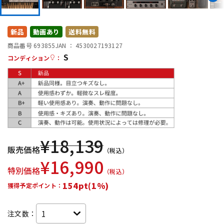
DTM オンライン納品
レコーディング機器
新品
動画あり
送料無料
配信/ライブ機器
楽器アクセサリ
商品番号 693855
JAN ：
4530027193127
S
コンディション
：
中古
ヴィンテージ
¥
18,139
販売価格
（税込）
¥
16,990
特別価格
（税込）
154pt(1%)
獲得予定ポイント：
注文数：