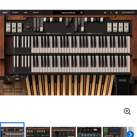
ベース
ウクレレ
ドラム
パーカッション
キーボード
電子ピアノ
管楽器
その他楽器
アンプ
エフェクター
DJ機器
DTM