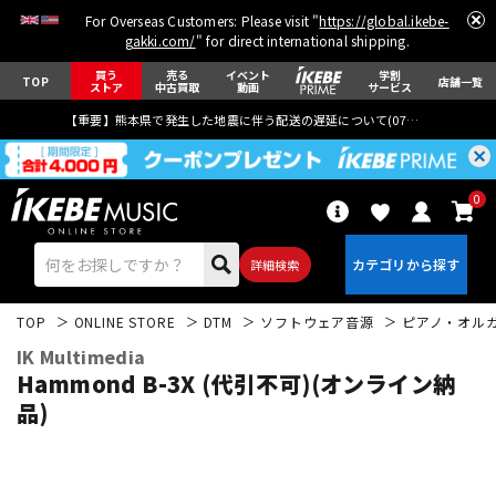
For Overseas Customers: Please visit "
https://global.ikebe-
gakki.com/
" for direct international shipping.
買う
売る
イベント
学割
TOP
店舗一覧
ストア
中古買取
動画
サービス
【重要】熊本県で発生した地震に伴う配送の遅延について(
07月29日
更新)
0
詳細検索
TOP
ONLINE STORE
DTM
ソフトウェア音源
ピアノ・オル
IK Multimedia
Hammond B-3X (代引不可)(オンライン納
品)
エレキギター
アコギ/エレアコ