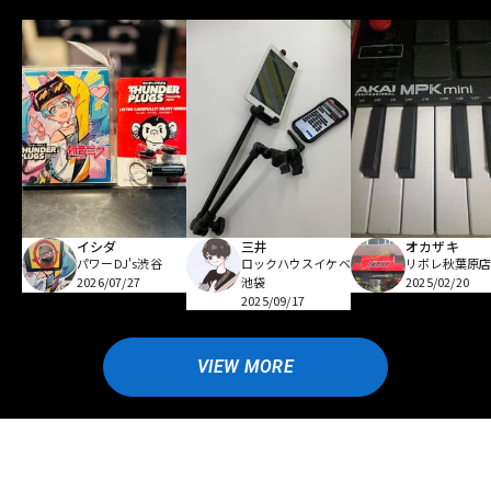
イシダ
三井
オカザキ
パワーDJ's渋谷
ロックハウスイケベ
リボレ秋葉原
2026/07/27
池袋
2025/02/20
2025/09/17
VIEW MORE