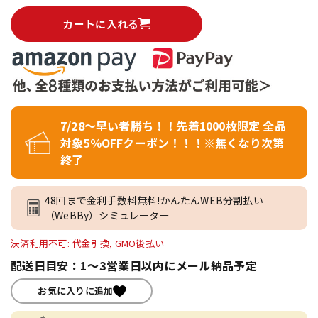
カートに入れる
7/28～早い者勝ち！！先着1000枚限定 全品
対象5％OFFクーポン！！！※無くなり次第
終了
48回まで金利手数料無料!かんたんWEB分割払い
（WeBBy）シミュレーター
決済利用不可: 代金引換, GMO後払い
配送日目安：1～3営業日以内にメール納品予定
お気に入りに追加