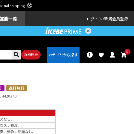
ational shipping.
店舗一覧
ログイン
新規会員登録
0
詳細検索
パーカッショ
ドラム
ン
可
送料無料
64420349
アンプ
エフェクター