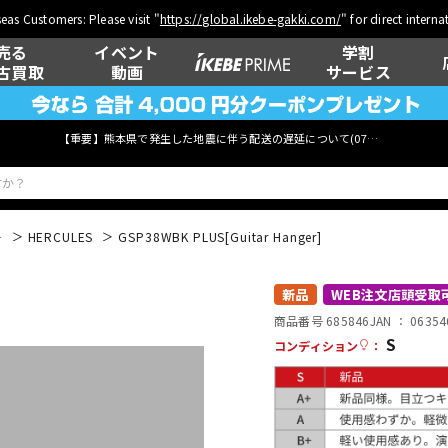
eas Customers: Please visit "
https://global.ikebe-gakki.com/
" for direct intern
売る
イベント
学割
古買取
動画
サービス
【重要】熊本県で発生した地震に伴う配送の遅延について(
07月29日
更新)
ー
HERCULES
GSP38WBK PLUS[Guitar Hanger]
ベース
ウクレレ
新品
WEB注文店頭受取
商品番号 685846
JAN ：
06354
S
コンディション
：
管楽器
その他楽器