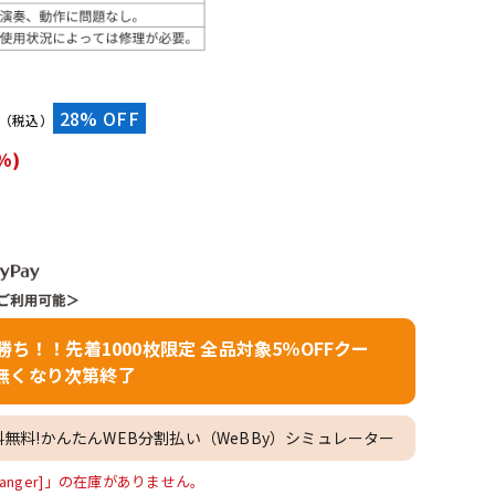
配信/ライブ
楽器アクセサ
機器
リ
）
28% OFF
（税込）
%)
者勝ち！！先着1000枚限定 全品対象5％OFFクー
無くなり次第終了
料無料!かんたんWEB分割払い（WeBBy）シミュレーター
ar Hanger]」の在庫がありません。