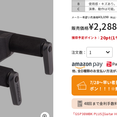
DTM オンラ
レコーディン
イン納品
グ機器
¥
3,190
メーカー希望小売価格
（税込
¥
2,288
販売価格
ジ
20pt(1
獲得予定ポイント：
注文数：
7/28～早い
ポン！！！※
48回まで金利手数
「GSP38WBK PLUS[Guit