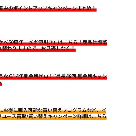
開催中のポイントアップキャンペーンまとめ！
イケベ50周年「メガ値引き」はこちら！商品は頻繁
れ替わりますので、お見逃しなく！
迷うなら“4年間金利ゼロ！”最長48回 無金利キャン
ン
更にお得に購入可能な買い替えプログラムなど、イ
リユース買取/買い替えキャンペーン詳細はこちら