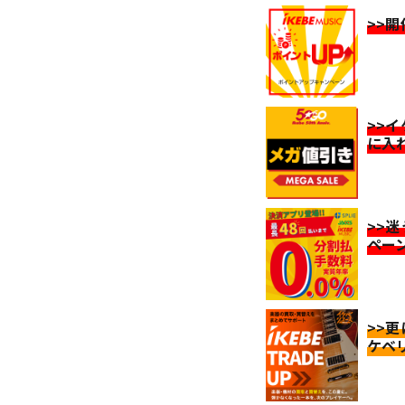
>>
>>
に入
>>
ペー
>>
ケベ