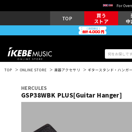
For Overs
買う
TOP
ストア
中
TOP
ONLINE STORE
楽器アクセサリ
ギタースタンド・ハンガ
アコギ/エレ
エレキギター
アコ
HERCULES
GSP38WBK PLUS[Guitar Hanger]
キーボード
電子ピアノ