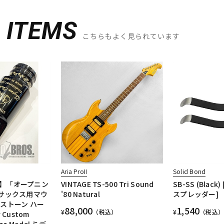
D
ITEMS
こちらもよく見られています
Aria ProII
Solid Bond
】「オープニン
VINTAGE TS-500 Tri Sound
SB-SS (Blac
トサックス用マウ
'80 Natural
スプレッダー] 
ストーン ハー
88,000
1,540
¥
（税込）
¥
（税込）
 Custom
azz Model ミデ