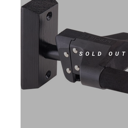
DJ機器
DTM
中古
ヴィンテー
SOLD OUT