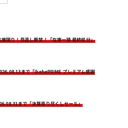
>在庫限り！見逃し厳禁！「在庫一掃 最終処分」
2026.08.13まで「IkebePRIME プレミアム感謝
026.08.31まで「決算売り尽くしセール」