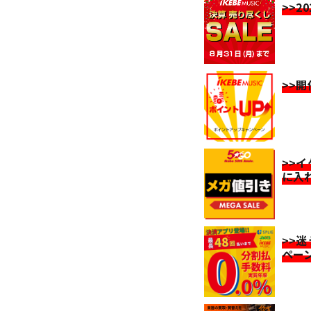
>>2
>>
>>
に入
>>
ペー