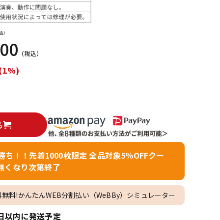
配信/ライブ
楽器アクセサ
機器
リ
込）
000
（税込）
(1%)
る
者勝ち！！先着1000枚限定 全品対象5％OFFクー
無くなり次第終了
料無料!かんたんWEB分割払い（WeBBy）シミュレーター
日以内に発送予定