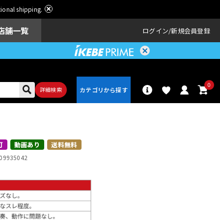
ational shipping.
店舗一覧
ログイン
新規会員登録
0
詳細検索
パーカッショ
ドラム
ン
可
動画あり
送料無料
09935042
アンプ
エフェクター