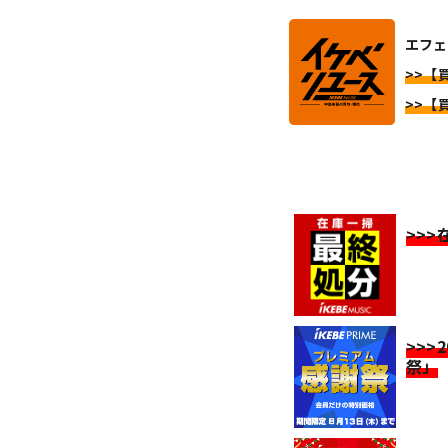
エフェ
>>【
>>【
>>
>>>
祭」