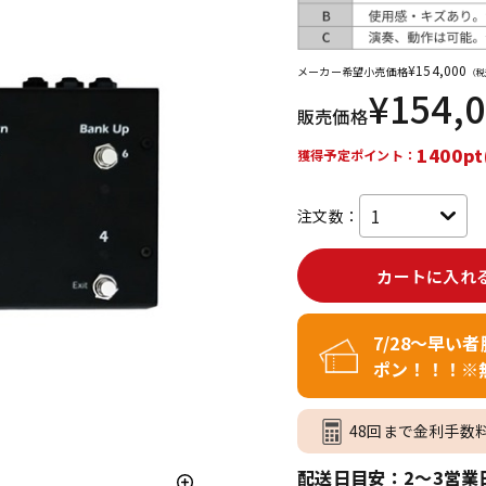
DTM オンラ
レコーディン
イン納品
グ機器
¥
154,000
メーカー希望小売価格
（税
¥
154,
販売価格
ジ
1400pt
獲得予定ポイント：
注文数：
カートに入れ
7/28～早い
ポン！！！※
48回まで金利手数
配送日目安：2～3営業