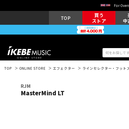
For Overs
買う
TOP
ストア
中
TOP
ONLINE STORE
エフェクター
ラインセレクター・フット
アコギ/エレ
エレキギター
アコ
RJM
MasterMind LT
キーボード
電子ピアノ