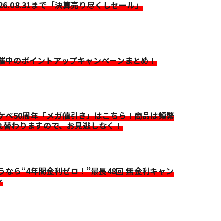
026.08.31まで「決算売り尽くしセール」
開催中のポイントアップキャンペーンまとめ！
イケベ50周年「メガ値引き」はこちら！商品は頻繁
れ替わりますので、お見逃しなく！
迷うなら“4年間金利ゼロ！”最長48回 無金利キャン
ン