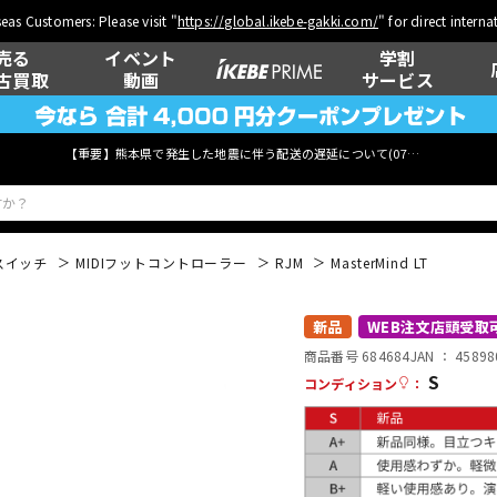
eas Customers: Please visit "
https://global.ikebe-gakki.com/
" for direct intern
売る
イベント
学割
古買取
動画
サービス
【重要】熊本県で発生した地震に伴う配送の遅延について(
07月29日
更新)
スイッチ
MIDIフットコントローラー
RJM
MasterMind LT
ベース
ウクレレ
新品
WEB注文店頭受取
商品番号 684684
JAN ：
45898
S
コンディション
：
管楽器
その他楽器