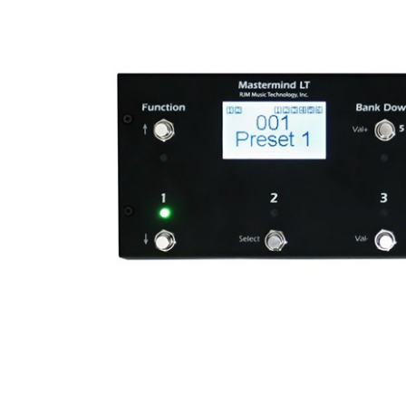
DJ機器
DTM
中古
ヴィンテー