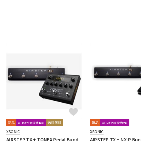
ROSS
RUPERT NEVE DESIGNS
S
Sadowsky
SeamoonFX
Seide
SENNHEISER
Shigemor
Smart Belle Amplification
SMOKY SIGNAL AUDIO
SND(Shun No
strymon
SUBDECAY
Suhr Amps
SUMO STOMP
Surfy I
T
TASCAM
TBCFX
tc electronic
TDC
TECH21
Temple
U-V
Umbrella Company
Union Tube & Transistor
Universal Audio
Vivie
VOCU
VooDoo LAB
VOX
W-Z
WALRUS AUDIO
Wampler Pedals
WAYHUGE
weed
Wes
Zahnrad by nature sound
ZEMAITIS
ZOOM
ZT Amp
Z
他
キョーリツ
マキノ工房
A.S.P.GEAR
BROWNE AMPLIFICATI
Trondheim Audio Devices
ABASI CONCEPTS
oz design
Va
新品
送料無料
新品
WEB注文店頭受取可
WEB注文店頭受取可
Finding That Tone
STOMPROX
XSONIC
XSONIC
1981 Inventions
1995fx
29 Pedals
320design
6 Degre
AIRSTEP TX + TONEX Pedal Bundl
AIRSTEP TX + NX-P Bun