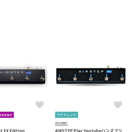
ar Sound
Skreddy Pedals
SM Pedals
ower Instruments
SoundBrut
SOURCE AUDIO
Stack
T-REX
TRIAL
TRUE DYNA
TRUETONE
Tru-Fi
Vermona
VeroCity Effects Pedals
VERTEX
VitalAudio
 Solutions
Xotic
XSONIC
Xvive
YUKI
Indigo Note
Sheeran
Science Amplification
FX
Lofi Mind Effects
HUDSON ELECTRONICS
アウトレット
文店頭受取可
XSONIC
t EX Edition
AIRSTEP Play Youtubeハンズフリ