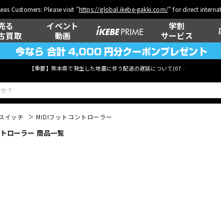
eas Customers: Please visit "
https://global.ikebe-gakki.com/
" for direct intern
売る
イベント
学割
古買取
動画
サービス
【重要】熊本県で発生した地震に伴う配送の遅延について(
07月29日
更新)
スイッチ
MIDIフットコントローラー
ントローラー 商品一覧
ベース
ウクレレ
管楽器
その他楽器