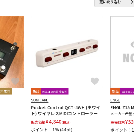
更に絞り込む
er
Chase Bliss Audio
Chocolate Electronics
CNB
COLLISION 
rkglass Electronics
dbx
Death by Audio
DEE
Demeter
di
UMBOLDT ELECTRONICS
Dunlop (Jim Dunlop)
ry
EKO
Electro Harmonix
ELECTROGRAVE
ELECTRONIC AUDI
ntide
EXCEL
EX-Pro
Fortin Amplification
F-Pedals
FRACTAL AUDIO SYSTEMS
Free T
ltone
送料無料
新品
新品
WEB注文店頭受取可
WEB注
GRACE design
GREAT EASTERN FX
GRECO
Greenchild
Gree
SONICAKE
ENGL
Pocket Control QCT-4WH (ホワイ
ENGL Z15 M
ト) ワイヤレスMIDIコントローラー
Hermida Audio Technology
HORIZON DEVICES
HORNET DEVICE
メーカー希望
¥
4,840
¥
53
販売価格
(税込)
販売価格
Inner Bamboo Bass Instruments (IBBI)
Interstellar Audio Machines
ポイント：1%
(44pt)
ポイント：