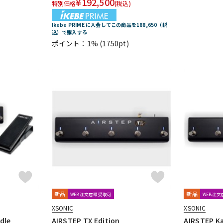
¥
192,500
特別価格
(税込)
Ikebe PRIME に入会してこの商品を188,650（税
i
shin’s music
SHINOS amplifier company Ltd.
SHURE
Singul
込）で購入する
kina Design) * L'
Soldano
SolidGoldFX
SONOMATIC
Soul P
ポイント：1%
(1750pt)
ndustries
SviSound
SYNERGY
 Audio Design
the King of Gear
Thermion
TOKYO EFFECTOR
Univox
unknown
VALETON
Valkyrie Spear
VEMURAM
tminster Effects
Whirlwind
Wren and Cuff Creations
XAct Tone
-VEX
ON
Tele.4 amplifier
KERNOM
STELLA GEAR
EAR FUZZ Effects
n Diemens Analogue Audio Disruptors
Jad Freer Audio
SUSHI BOX 
新品
新品
WEB注文店頭受取可
WEB注
XSONIC
XSONIC
es FX
dle
AIRSTEP TX Edition
AIRSTEP Ka