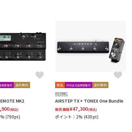
achines
KORG
Kz Guitar Works
ASTONE
gie
mid-fi electronics
Mission Engineering
ORKS
Musicom LAB
MUTEC
MU-TRON
MXR
送料無料
新品
送料無料
文店頭受取可
WEB注文店頭受取可
ltone
Oyaide
XSONIC
REMOTE MK2
AIRSTEP TX + TONEX One Bundle
（Phil Jones Bass）
Poly Effects
Positive Grid
,900
¥
47,300
販売価格
(税込)
(税込)
1%
(790pt)
ポイント：1%
(430pt)
REVV
RJM
RMC
Rocktron
Roger Mayer
Roland