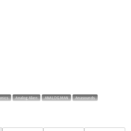
配信/ライブ
楽器アクセサ
機器
リ
onics
Analog Alien
ANALOG.MAN
Anasounds
AM
Blackstar
Bogner
BONDI EFFECTS
BOOROCKS