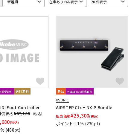
新着順
在庫ありのみ表示
20 件表示
DEVICES
Conisis
COPILOT FX
CopperSound Pedals
ago
DIAMOND Guitar Pedals
Diezel
Digitech
O EXPERIMENTS
Elk
EMMA
Empress Effects
ENDROLL
he Tone
Freedom Custom Guitar Research
Fret-Ware
送料無料
新品
文店頭受取可
WEB注文店頭受取可
r Amps
Greuter Audio
Gurus Amp
Guyatone
XSONIC
IDI Foot Controller
AIRSTEP Ctx + NX-P Bundle
¥67,100
HOTONE
HTJ-WORKS
Hughes&Kettner
HUMAN GEAR
小売価格
（税込）
¥
25,300
販売価格
(税込)
,680
(税込)
ポイント：1%
(230pt)
iSP
IVU Creator
J. Rockett Audio Designs
1%
(488pt)