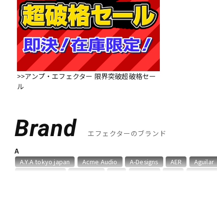
DJ機器
DTM
中古
ヴィンテー
>>アンプ・エフェクター 限界突破超破格セー
ル
Brand
エフェクターのブランド
A
A.Y.A tokyo japan
Acme Audio
A-Designs
AER
Aguilar
Animals Pedal
Ant Craft
API
ARMOR
ART
Ashdow
B
BANZAI
Bassics
BECOS
BEETRONICS
Benevale
Be
BOSS