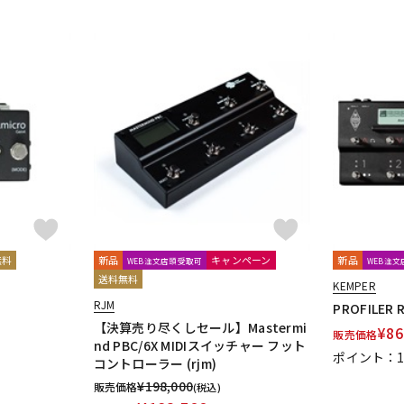
JPTR FX
JYUGEHM STOMPS
Kikutani
KING TONE GUITAR
KitazawaEffector
KLON
KMA M
ne Audio
Line6
LOKNOB
Lovepedal
LsL Instruments
LUN
Marshall
Masatone
MASTERTONE
MAXON
meris
Mesa Boo
OER
Moridaira
MORLEY
Morningstar FX
Mosrite
MUSIC W
Noel
NORDVANG CUSTOM
NUX
無料
新品
キャンペーン
新品
WEB注文店頭受取可
WEB注
EGG
Orange
ORB
ORGANIC SOUNDS
ORIGIN EFFECTS
Ova
送料無料
KEMPER
RJM
PROFILER 
Goriot Studios
Paul Cochrane
Pedal diggers
Pedal Train
PJB
【決算売り尽くしセール】Mastermi
¥
86
販売価格
ueblo Audio
PULSE
nd PBC/6X MIDIスイッチャー フット
ポイント：
コントローラー (rjm)
¥
198,000
ECTRONIC DESIGN
Retro-Sonic
Reunion Blues
RevoL effects
販売価格
(税込)