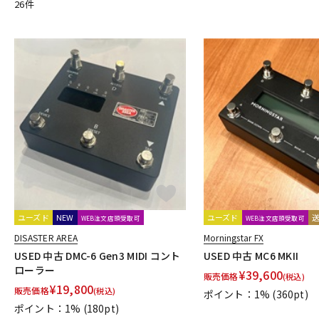
26
件
C
CAJ
CARL MARTIN
CAT’S Factory
catalinbread
Chandl
Cornerstone
Crazy Tube Circuits
CULT
D
D’Addario
DAN ARMSTRONG
DanDrive
Danelectro
Da
DISASTER AREA
DLS
DOD
Dophix
DryBell
DSM & H
E
E.W.S.
EarthQuaker Devices
E-BOW
EBS
Effects Bake
Enfini Custom Works
ENGL
ENO Music
ERNIE BALL
Eve
F
FAT
Fender
Fender USA
FISHMAN
Floatia Designs
FRIEDMAN
friendly fire Fx
FRYER GUITARS
FUCHS
Ful
ユーズド
NEW
ユーズド
G
WEB注文店頭受取可
WEB注文店頭受取可
G2D
Gamechanger | Audio
GATOR
GFISYSTEM
GID
DISASTER AREA
Morningstar FX
H
USED 中古 DMC-6 Gen3 MIDI コント
USED 中古 MC6 MKII
ローラー
HATA
HEADRUSH
Headway Music Audio
Herbe＆Chick
¥
39,600
販売価格
(税込)
¥
19,800
I-J
販売価格
(税込)
ポイント：1%
(360pt)
Ibanez
idea sound product
IK Multimedia
Ikebe Original
ポイント：1%
(180pt)