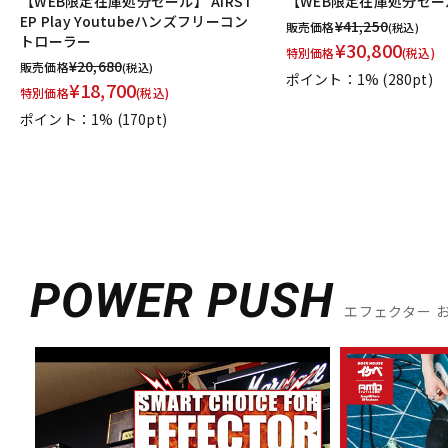
【WEB限定在庫処分セール】 AIRST
【WEB限定在庫処分セール
EP Play Youtubeハンズフリーコン
¥
41,250
販売価格
(税込)
トローラー
¥
30,800
特別価格
(税込)
¥
20,680
販売価格
(税込)
ポイント：1%
(280pt)
¥
18,700
特別価格
(税込)
ポイント：1%
(170pt)
POWER PUSH
エフェクター 