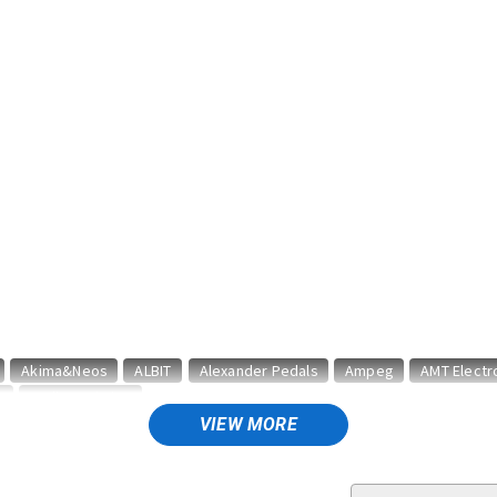
DTM オンラ
レコーディン
イン納品
グ機器
ジ
Akima&Neos
ALBIT
Alexander Pedals
Ampeg
AMT Electr
n
audio-technica
VIEW MORE
nson Amps
Beyond
Big Joe
Birdland
BJFE
Blackberry J