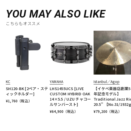
YOU MAY ALSO LIKE
こちらもオススメ
KC
YAMAHA
Istanbul／Agop
SH120-BK [2ペア・ステ
LHS1455UCS [LIVE
【イケベ楽器店創業5
ィックホルダー]
CUSTOM HYBRID OAK
年記念モデル】
14×5.5 / UZU チャコー
Traditional Jazz Ri
¥
1,760
（税込）
ルサンバースト]
20.5'' 【No.31/1932
¥
64,900
（税込）
¥
79,200
（税込）