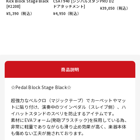
Kick Block Stage Black
CSAT940 [シンバルスタン
PRO D2
[#2208]
ドアタッチメント]
¥
39,050
（税込）
¥
5,390
（税込）
¥
4,950
（税込）
商品説明
☆Pedal Block Stage Black☆
超強力なベルクロ（マジックテープ）でカーペットやマッ
トに貼り付け、演奏中のツインペダル（スレイブ側）、ハ
イハットスタンドのスベリを防止するアイテムです。
素材にEVAフォーム(発砲プラスチック)を採用している為、
非常に軽量でありながらも滑り止め効果が高く、楽器本体
も傷めない工夫が施されております。