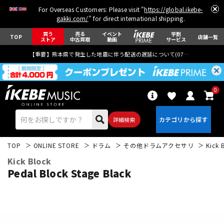
For Overseas Customers: Please visit "
https://global.ikebe-
gakki.com/
" for direct international shipping.
買う
売る
イベント
学割
TOP
店舗一覧
ストア
中古買取
動画
サービス
【重要】熊本県で発生した地震に伴う配送の遅延について(
07月29日
更新)
0
詳細検索
TOP
ONLINE STORE
ドラム
その他ドラムアクセサリ
Kick 
Kick Block
Pedal Block Stage Black
エレキギター
アコギ/エレアコ