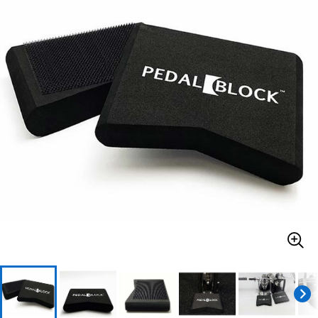
ベース
ウクレレ
ドラム
パーカッション
キーボード
電子ピアノ
管楽器
その他楽器
アンプ
エフェクター
DJ機器
DTM