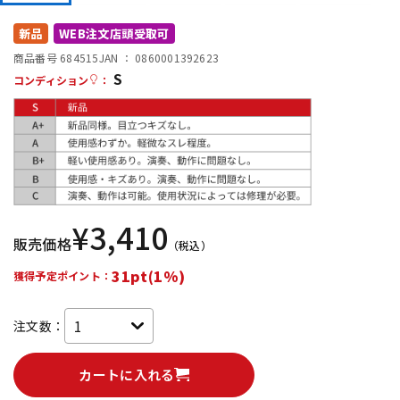
DTM オンライン納品
レコーディング機器
新品
WEB注文店頭受取可
商品番号 684515
JAN ：
0860001392623
S
配信/ライブ機器
楽器アクセサリ
コンディション
：
中古
ヴィンテージ
¥
3,410
販売価格
（税込）
31pt(1%)
獲得予定ポイント：
注文数：
カートに入れる