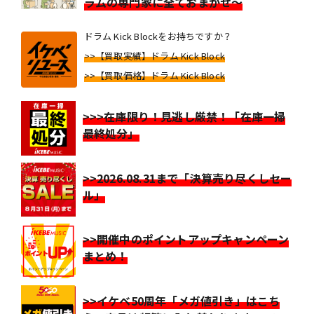
ラムの専門家に全ておまかせ～
ドラム Kick Blockをお持ちですか？
>>【買取実績】ドラム Kick Block
>>【買取価格】ドラム Kick Block
>>>在庫限り！見逃し厳禁！「在庫一掃
最終処分」
>>2026.08.31まで「決算売り尽くしセー
ル」
>>開催中のポイントアップキャンペーン
まとめ！
>>イケベ50周年「メガ値引き」はこち