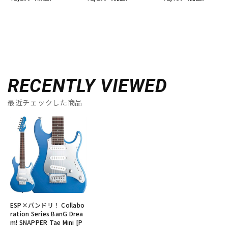
RECENTLY VIEWED
最近チェックした商品
ESP×バンドリ！ Collabo
ration Series BanG Drea
m! SNAPPER Tae Mini [P