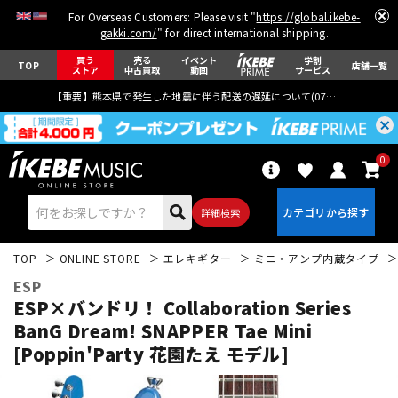
For Overseas Customers: Please visit "
https://global.ikebe-
gakki.com/
" for direct international shipping.
買う
売る
イベント
学割
TOP
店舗一覧
ストア
中古買取
動画
サービス
【重要】熊本県で発生した地震に伴う配送の遅延について(
07月29日
更新)
0
詳細検索
TOP
ONLINE STORE
エレキギター
ミニ・アンプ内蔵タイプ
ESP
ESP×バンドリ！ Collaboration Series
BanG Dream! SNAPPER Tae Mini
[Poppin'Party 花園たえ モデル]
エレキギター
アコギ/エレアコ