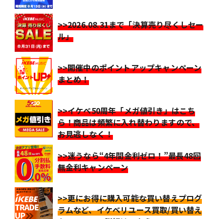
>>2026.08.31まで「決算売り尽くしセー
ル」
>>開催中のポイントアップキャンペーン
まとめ！
>>イケベ50周年「メガ値引き」はこち
ら！商品は頻繁に入れ替わりますので、
お見逃しなく！
>>迷うなら“4年間金利ゼロ！”最長48回
無金利キャンペーン
>>更にお得に購入可能な買い替えプログ
ラムなど、イケベリユース買取/買い替え