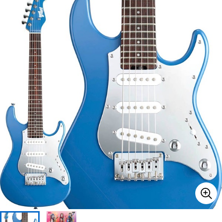
ベース
ウクレレ
ドラム
パーカッション
キーボード
電子ピアノ
管楽器
その他楽器
アンプ
エフェクター
DJ機器
DTM