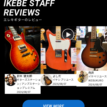
IKEBE STAFF
REVIEWS
エレキギターのレビュー
向井
鈴木 健太郎
よしだ
イケベリユース
ギターズステーショ
イケシブリユース
IKEBUKURO
ン / アンプステーシ
2026/08/07
2026/08/07
ョンプレミアム
2026/08/07
VIEW MORE