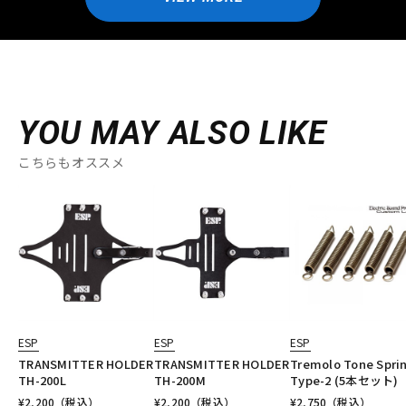
YOU MAY ALSO LIKE
こちらもオススメ
ESP
ESP
ESP
TRANSMITTER HOLDER
TRANSMITTER HOLDER
Tremolo Tone Spri
TH-200L
TH-200M
Type-2 (5本セット)
¥
2,200
（税込）
¥
2,200
（税込）
¥
2,750
（税込）