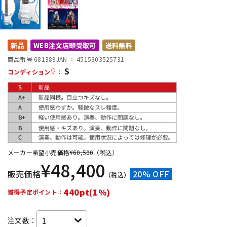
DTM オンライン納品
レコーディング機器
配信/ライブ機器
楽器アクセサリ
新品
WEB注文店頭受取可
送料無料
商品番号 681389
JAN ：
4515303525731
S
コンディション
：
中古
ヴィンテージ
メーカー希望小売価格
¥
60,500
（税込）
¥
48,400
販売価格
20% OFF
（税込）
440pt(1%)
獲得予定ポイント：
注文数：