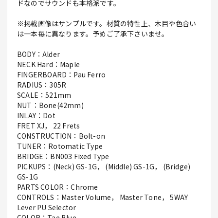
ドなのでサウンドも本格派です。
※掲載画像はサンプルです。材質の特性上、木目や色合い
は一本毎に異なります。予めご了承下さいませ。
BODY：Alder
NECK Hard：Maple
FINGERBOARD：Pau Ferro
RADIUS：305R
SCALE：521mm
NUT：Bone(42mm)
INLAY：Dot
FRET XJ， 22 Frets
CONSTRUCTION：Bolt-on
TUNER：Rotomatic Type
BRIDGE：BN003 Fixed Type
PICKUPS：(Neck) GS-1G， (Middle) GS-1G， (Bridge)
GS-1G
PARTS COLOR：Chrome
CONTROLS：Master Volume， Master Tone， 5WAY
Lever PU Selector
COLOR：Tae Blue