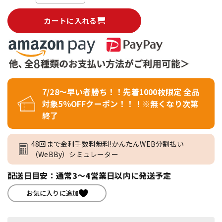
カートに入れる
7/28～早い者勝ち！！先着1000枚限定 全品
対象5％OFFクーポン！！！※無くなり次第
終了
48回まで金利手数料無料!かんたんWEB分割払い
（WeBBy）シミュレーター
配送日目安：通常3～4営業日以内に発送予定
お気に入りに追加