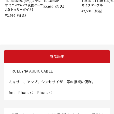
TD-30SMRC (3m)(ステレ
TD-30SMP
TDXLR-01 (1m XLR/XL
オミニ-RCA×2 変換ケーブ
マイクケーブル
¥
2,090
（税込）
ル)(トゥルーダイナ)
¥
2,530
（税込）
¥
2,090
（税込）
商品説明
TRUEDYNA AUDIO CABLE
ミキサー、アンプ、シンセサイザー等の接続に便利。
5m Phonex2 Phonex2