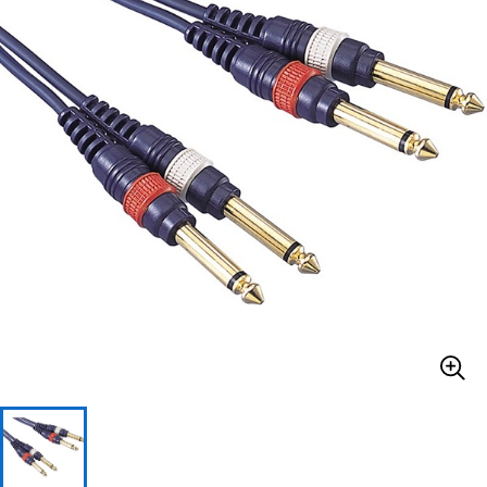
ベース
ウクレレ
ドラム
パーカッション
キーボード
電子ピアノ
管楽器
その他楽器
アンプ
エフェクター
DJ機器
DTM