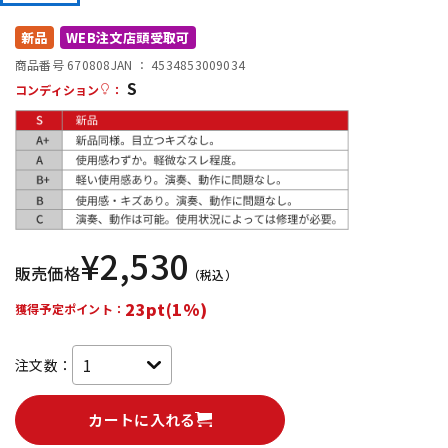
DTM オンライン納品
レコーディング機器
新品
WEB注文店頭受取可
商品番号 670808
JAN ：
4534853009034
S
配信/ライブ機器
楽器アクセサリ
コンディション
：
中古
ヴィンテージ
¥
2,530
販売価格
（税込）
23pt(1%)
獲得予定ポイント：
注文数：
カートに入れる