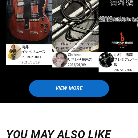
向井
イケベリユース
Chihirö
小村 拓摩
IKEBUKURO
リボレ秋葉原店
プレミアムベー
2026/05/19
2026/01/09
阪
2025/12/06
VIEW MORE
YOU MAY ALSO LIKE