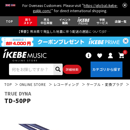
For Overseas Customers: Please visit "
https://global.ikebe-
gakki.com/
" for direct international shipping.
買う
売る
イベント
学割
TOP
店舗一覧
ストア
中古買取
動画
サービス
【重要】熊本県で発生した地震に伴う配送の遅延について(
07月29日
更新)
0
詳細検索
TOP
ONLINE STORE
レコーディング
ケーブル・変換プラグ
TRUE DYNA
TD-50PP
エレキギター
アコギ/エレアコ