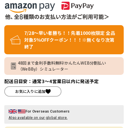
7/28～早い者勝ち！！先着1000枚限定 全品
対象5％OFFクーポン！！！※無くなり次第
終了
48回まで金利手数料無料!かんたんWEB分割払い
（WeBBy）シミュレーター
配送日目安：通常3～4営業日以内に発送予定
お気に入りに追加
For Overseas Customers
Also available on our global store.