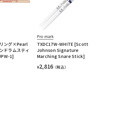
Pro-mark
ング×Pearl
TXDC17W-WHITE [Scott
ンドラムスティ
Johnson Signature
JPW-1]
Marching Snare Stick]
2,816
¥
（税込）