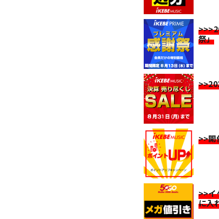
>>>
祭」
>>2
>>
>>
に入