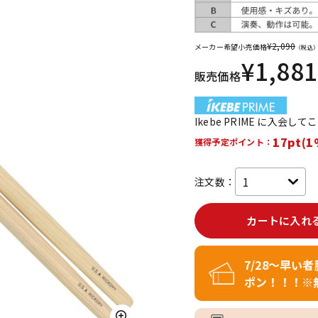
DTM オンラ
レコーディン
イン納品
グ機器
¥
2,090
メーカー希望小売価格
（税込
¥
1,881
販売価格
ジ
Ikebe PRIME に入会し
17pt(1
獲得予定ポイント：
注文数：
カートに入れ
7/28～早い
ポン！！！※