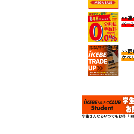
>>
ペー
>>
ケベ
学生さんならいつでもお得『IKEBE 